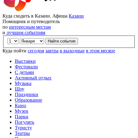
Куда сходить в Казани. Афиша
Казани
Помощник и путеводитель
по
интересным местам
и
лучшим событиям
Куда пойти
сегодня
завтра
в выходные
в этом месяце
Выставки
Фестивали
С детьми
Активный отдых
Музыка
Шоу
Праздники
Образование
Кино
Музеи
Парки
Погулять
Туристу
Театры