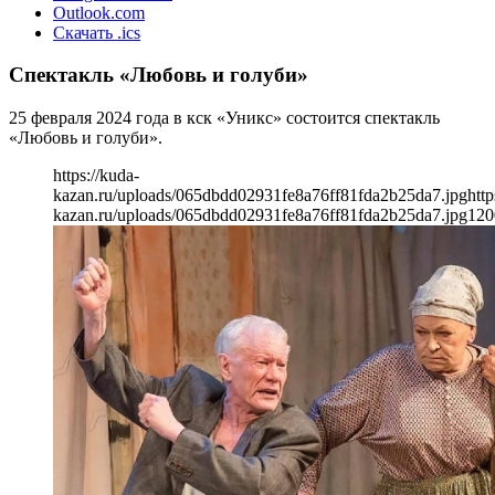
Outlook.com
Скачать .ics
Спектакль «Любовь и голуби»
25 февраля 2024 года в кск «Уникс» состоится спектакль
«Любовь и голуби».
https://kuda-
kazan.ru/uploads/065dbdd02931fe8a76ff81fda2b25da7.jpg
http
kazan.ru/uploads/065dbdd02931fe8a76ff81fda2b25da7.jpg
120