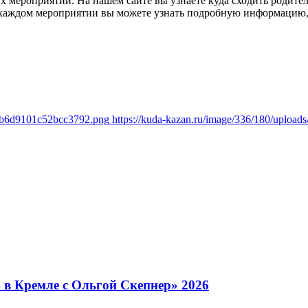
 мероприятий. На нашем сайте вы узнаете куда сходить родителя
каждом мероприятии вы можете узнать подробную информацию, а
deb6d9101c52bcc3792.png
https://kuda-kazan.ru/image/336/180/uplo
в Кремле с Ольгой Скепнер» 2026