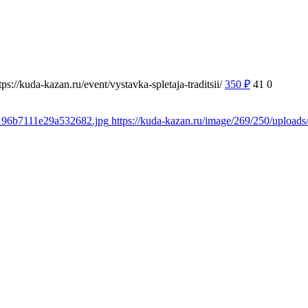
tps://kuda-kazan.ru/event/vystavka-spletaja-traditsii/
350
₽
41
0
e196b7111e29a532682.jpg
https://kuda-kazan.ru/image/269/250/uploa