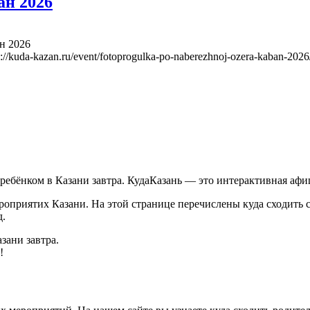
ан 2026
н 2026
s://kuda-kazan.ru/event/fotoprogulka-po-naberezhnoj-ozera-kaban-2026
с ребёнком в Казани завтра. КудаКазань — это интерактивная а
приятих Казани. На этой странице перечислены куда сходить с 
д.
зани завтра.
!