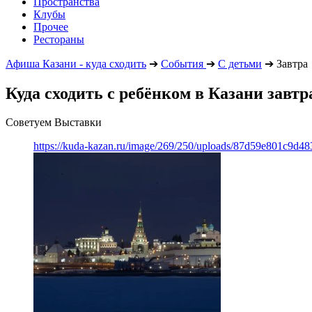
Пространства
Клубы
Прочее
Рестораны
Афиша Казани - куда сходить
➔
События
➔
С детьми
➔
Завтра
Куда сходить с ребёнком в Казани завтр
Советуем Выставки
https://kuda-kazan.ru/image/269/250/uploads/87d59e801c9d