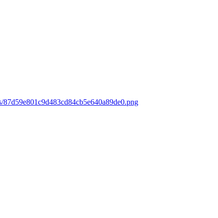
oads/87d59e801c9d483cd84cb5e640a89de0.png