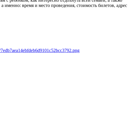
м с ребенком, как интересно отдохнуть всей семьей, а также
 именно: время и место проведения, стоимость билетов, адрес
ads/7edb7aea14ebfdeb6d9101c52bcc3792.png