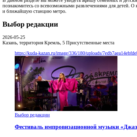
В данном разделе вы можете увидеть афишу семейных и детских
познакомитесь со всевозможными развлечениями для детей. О 
и ближайшую станцию метро.
Выбор редакции
2026-05-25
Казань, территория Кремль, 5
Присутственные места
https://kuda-kazan.ru/image/336/180/uploads/7edb7aea14ebf
Выбор редакции
Фестиваль импровизационной музыки «Джаз 