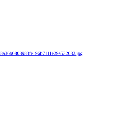
ds/8a36b0808983fe196b7111e29a532682.jpg