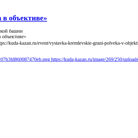
 в объективе»
ской башни
в объективе»
tps://kuda-kazan.ru/event/vystavka-kremlevskie-grani-polveka-v-objekt
a8c07b3fd860087470eb.png
https://kuda-kazan.ru/image/269/250/uplo