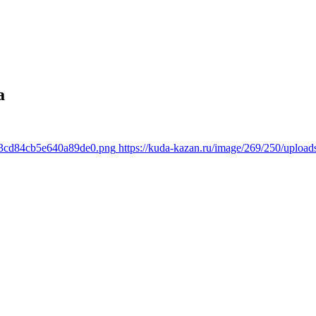
а
483cd84cb5e640a89de0.png
https://kuda-kazan.ru/image/269/250/upl