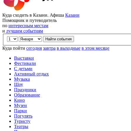
Куда сходить в Казани. Афиша
Казани
Помощник и путеводитель
по
интересным местам
и
лучшим событиям
Куда пойти
сегодня
завтра
в выходные
в этом месяце
Выставки
Фестивали
С детьми
Активный отдых
Музыка
Шоу
Праздники
Образование
Кино
Музеи
Парки
Погулять
Туристу
Театры