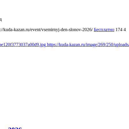
д
s://kuda-kazan.ru/event/vsemirnyj-den-slonov-2026/
Бесплатно
174
4
dbe120f3773037a00d9.jpg
https://kuda-kazan.ru/image/269/250/uplo