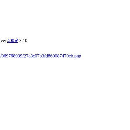
ive/
400
₽
32
0
ads/069768939f27a8c07b3fd860087470eb.png