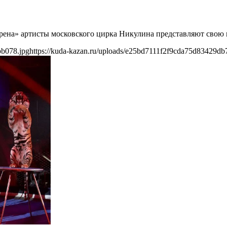
 Арена» артисты московского цирка Никулина представляют свою
bb078.jpg
https://kuda-kazan.ru/uploads/e25bd7111f2f9cda75d83429db