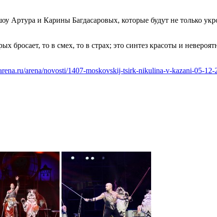
оу Артура и Карины Багдасаровых, которые будут не только укро
ых бросает, то в смех, то в страх; это синтез красоты и невер
ftarena.ru/arena/novosti/1407-moskovskij-tsirk-nikulina-v-kazani-05-12