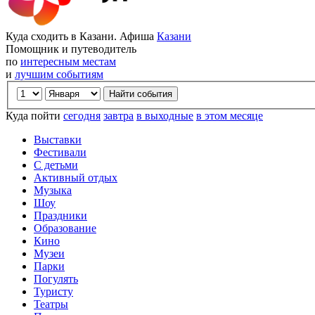
Куда сходить в Казани. Афиша
Казани
Помощник и путеводитель
по
интересным местам
и
лучшим событиям
Куда пойти
сегодня
завтра
в выходные
в этом месяце
Выставки
Фестивали
С детьми
Активный отдых
Музыка
Шоу
Праздники
Образование
Кино
Музеи
Парки
Погулять
Туристу
Театры