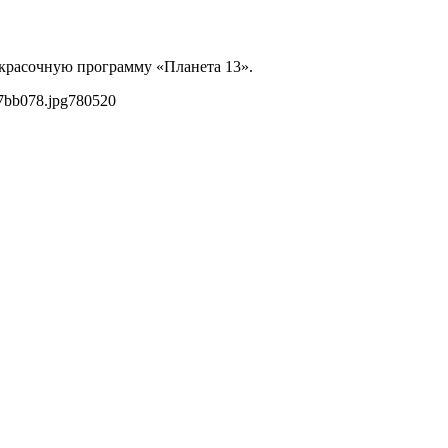
 красочную программу «Планета 13».
7bb078.jpg
780
520