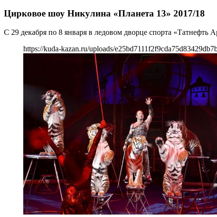
Цирковое шоу Никулина «Планета 13» 2017/18
С 29 декабря по 8 января в ледовом дворце спорта «Татнефть
https://kuda-kazan.ru/uploads/e25bd7111f2f9cda75d83429db7