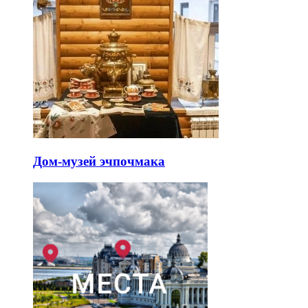
Дом-музей эчпочмака