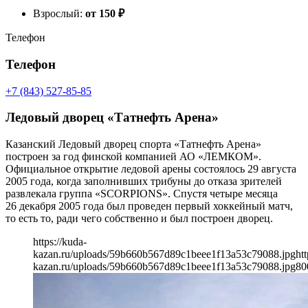
Взрослый:
от 150
₽
Телефон
Телефон
+7 (843) 527-85-85
Ледовый дворец «Татнефть Арена»
Казанский Ледовый дворец спорта «Татнефть Арена»
построен за год финской компанией АО «ЛЕМКОМ».
Официальное открытие ледовой арены состоялось 29 августа
2005 года, когда заполнивших трибуны до отказа зрителей
развлекала группа «SCORPIONS». Спустя четыре месяца
26 декабря 2005 года был проведен первый хоккейный матч,
то есть то, ради чего собственно и был построен дворец.
https://kuda-
kazan.ru/uploads/59b660b567d89c1beee1f13a53c79088.jpg
htt
kazan.ru/uploads/59b660b567d89c1beee1f13a53c79088.jpg
80