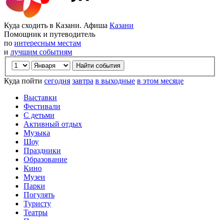
Куда сходить в Казани. Афиша
Казани
Помощник и путеводитель
по
интересным местам
и
лучшим событиям
Куда пойти
сегодня
завтра
в выходные
в этом месяце
Выставки
Фестивали
С детьми
Активный отдых
Музыка
Шоу
Праздники
Образование
Кино
Музеи
Парки
Погулять
Туристу
Театры