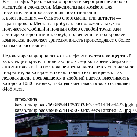
В «Татнефть Арена» можно провести мероприятие любого
масштаба и сложности. Максимальный комфорт для
посетителей и профессиональное отношение
к выступающим — будь это спортсмены или артисты —
гарантирован. Места на трибунах расположены так, что
получается удобный и полный обзор с любой точки зала,
а четырехсторонний видеокуб, подвешенный под кровлей
комплекса, позволяет зрителям видеть происходящее с более
близкого расстояния.
Ледовая арена дворца легко трансформируется в концертный
зал. Секции кресел прилегающих к ледовой арене убираются
автоматически. На пол в чаше арены настилается специальное
покрытие, на которое устанавливают секции кресел. Так
ледовая арена превращается в удобный партер, вместимость
которого 1080 человек, и общая вместимость зала составляет
8485 мест.
https://kuda-
kazan.ru/uploads/b93f65441950703dc3eec91dfbbed423.jpg
htt
kazan.ru/uploads/b93f65441950703dc3eec91dfbbed423.jpg
10