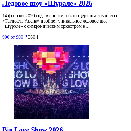
Ледовое шоу «Шүрале» 2026
14 февраля 2026 года в спортивно-концертном комплексе
«Татнефть Арена» пройдет уникальное ледовое шоу
«Шүрәле» с симфоническим оркестром н…
900
от 900
₽
360
1
Big Love Show 2026