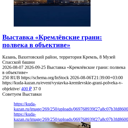
Выставка «Кремлёвские грани:
полвека в объективе»
Казань, Вахитовский район, территория Кремль, 8
Музей
Спасской башни
2026-08-07
2026-09-25
Выставка «Кремлёвские грани: полвека
в объективе»
250
RUB
https://schema.org/InStock
2026-08-06T21:39:00+03:00
https://kuda-kazan.ru/event/vystavka-kremlevskie-grani-polveka-v-
objektive/
400
₽
37
0
Советуем Выставки
https://kuda-
kazan.ru/image/269/250/uploads/069768939f27a8c07b3fd860
https://kuda-
kazan.ru/image/269/250/uploads/069768939f27a8c07b3fd860