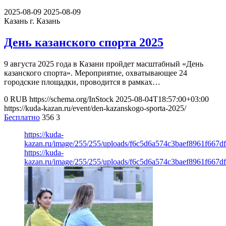
2025-08-09
2025-08-09
Казань
г. Казань
День казанского спорта 2025
9 августа 2025 года в Казани пройдет масштабный «День
казанского спорта». Мероприятие, охватывающее 24
городские площадки, проводится в рамках…
0
RUB
https://schema.org/InStock
2025-08-04T18:57:00+03:00
https://kuda-kazan.ru/event/den-kazanskogo-sporta-2025/
Бесплатно
356
3
https://kuda-
kazan.ru/image/255/255/uploads/f6c5d6a574c3baef8961f667d
https://kuda-
kazan.ru/image/255/255/uploads/f6c5d6a574c3baef8961f667d