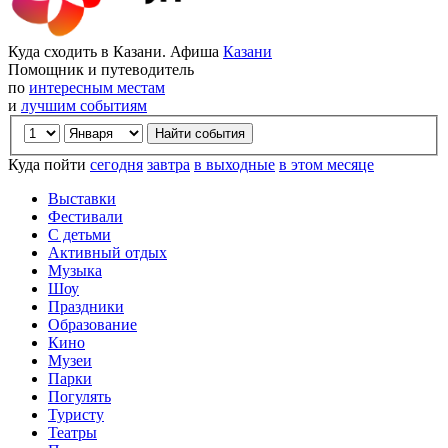
Куда сходить в Казани. Афиша
Казани
Помощник и путеводитель
по
интересным местам
и
лучшим событиям
Куда пойти
сегодня
завтра
в выходные
в этом месяце
Выставки
Фестивали
С детьми
Активный отдых
Музыка
Шоу
Праздники
Образование
Кино
Музеи
Парки
Погулять
Туристу
Театры