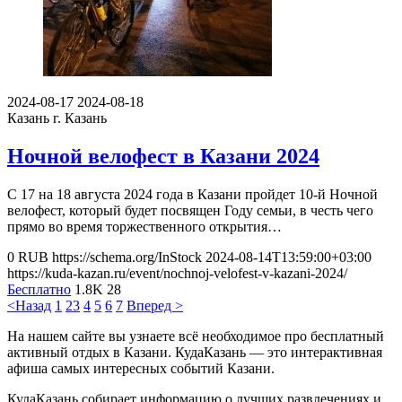
2024-08-17
2024-08-18
Казань
г. Казань
Ночной велофест в Казани 2024
С 17 на 18 августа 2024 года в Казани пройдет 10-й Ночной
велофест, который будет посвящен Году семьи, в честь чего
прямо во время торжественного открытия…
0
RUB
https://schema.org/InStock
2024-08-14T13:59:00+03:00
https://kuda-kazan.ru/event/nochnoj-velofest-v-kazani-2024/
Бесплатно
1.8K
28
<Назад
1
2
3
4
5
6
7
Вперед >
На нашем сайте вы узнаете всё необходимое про бесплатный
активный отдых в Казани. КудаКазань — это интерактивная
афиша самых интересных событий Казани.
КудаКазань собирает информацию о лучших развлечениях и