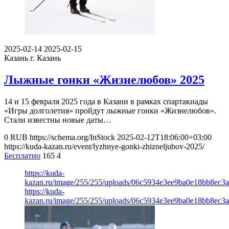
2025-02-14
2025-02-15
Казань
г. Казань
Лыжные гонки «Жизнелюбов» 2025
14 и 15 февраля 2025 года в Казани в рамках спартакиады
«Игры долголетия» пройдут лыжные гонки «Жизнелюбов».
Стали известны новые даты…
0
RUB
https://schema.org/InStock
2025-02-12T18:06:00+03:00
https://kuda-kazan.ru/event/lyzhnye-gonki-zhizneljubov-2025/
Бесплатно
165
4
https://kuda-
kazan.ru/image/255/255/uploads/06c5934e3ee9ba0e18bb8ec3a
https://kuda-
kazan.ru/image/255/255/uploads/06c5934e3ee9ba0e18bb8ec3a