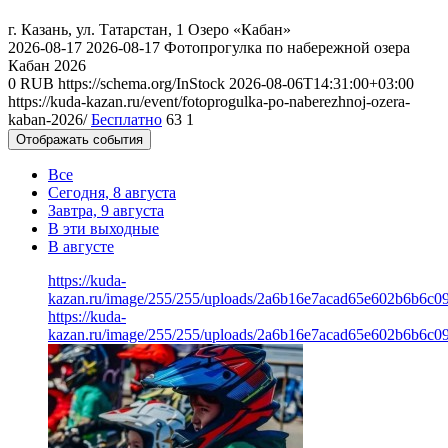
г. Казань, ул. Татарстан, 1
Озеро «Кабан»
2026-08-17
2026-08-17
Фотопрогулка по набережной озера
Кабан 2026
0
RUB
https://schema.org/InStock
2026-08-06T14:31:00+03:00
https://kuda-kazan.ru/event/fotoprogulka-po-naberezhnoj-ozera-
kaban-2026/
Бесплатно
63
1
Отображать события
Все
Сегодня, 8 августа
Завтра, 9 августа
В эти выходные
В августе
https://kuda-
kazan.ru/image/255/255/uploads/2a6b16e7acad65e602b6b6c0
https://kuda-
kazan.ru/image/255/255/uploads/2a6b16e7acad65e602b6b6c0