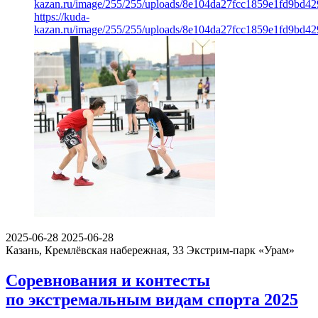
kazan.ru/image/255/255/uploads/8e104da27fcc1859e1fd9bd42
https://kuda-
kazan.ru/image/255/255/uploads/8e104da27fcc1859e1fd9bd42
2025-06-28
2025-06-28
Казань, Кремлёвская набережная, 33
Экстрим-парк «Урам»
Соревнования и контесты
по экстремальным видам спорта 2025