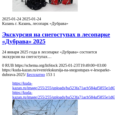
2025-01-24
2025-01-24
Казань
г. Казань, лесопарк «Дубрава»
Экскурсия на снегоступах в лесопарке
«Дубрава» 2025
24 января 2025 года в лесопарке «Дубрава» состоится
экскурсия на снегоступах…
0
RUB
https://schema.org/InStock
2025-01-23T19:49:00+03:00
https://kuda-kazan.ru/event/ekskursija-na-snegostupax-v-lesoparke-
dubrava-2025/
Бесплатно
153
1
https://kuda-
kazan.ru/image/255/255/uploads/ba523fa71acb584af5855e1d6
https://kuda-
kazan.ru/image/255/255/uploads/ba523fa71acb584af5855e1d6