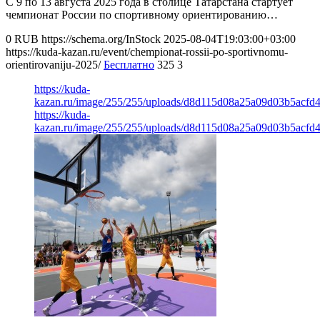
С 9 по 13 августа 2025 года в столице Татарстана стартует
чемпионат России по спортивному ориентированию…
0
RUB
https://schema.org/InStock
2025-08-04T19:03:00+03:00
https://kuda-kazan.ru/event/chempionat-rossii-po-sportivnomu-
orientirovaniju-2025/
Бесплатно
325
3
https://kuda-
kazan.ru/image/255/255/uploads/d8d115d08a25a09d03b5acfd
https://kuda-
kazan.ru/image/255/255/uploads/d8d115d08a25a09d03b5acfd