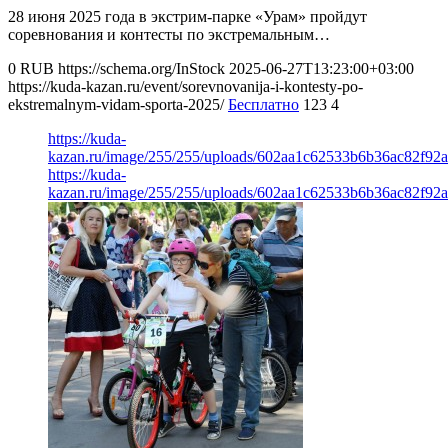
28 июня 2025 года в экстрим-парке «Урам» пройдут
соревнования и контесты по экстремальным…
0
RUB
https://schema.org/InStock
2025-06-27T13:23:00+03:00
https://kuda-kazan.ru/event/sorevnovanija-i-kontesty-po-
ekstremalnym-vidam-sporta-2025/
Бесплатно
123
4
https://kuda-
kazan.ru/image/255/255/uploads/602aa1c62533b6b36ac82f92a
https://kuda-
kazan.ru/image/255/255/uploads/602aa1c62533b6b36ac82f92a