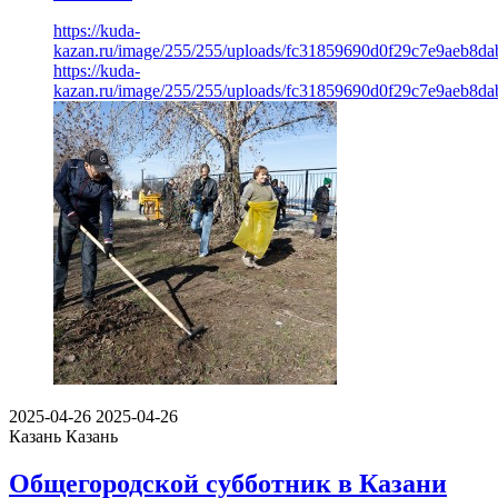
https://kuda-
kazan.ru/image/255/255/uploads/fc31859690d0f29c7e9aeb8da
https://kuda-
kazan.ru/image/255/255/uploads/fc31859690d0f29c7e9aeb8da
2025-04-26
2025-04-26
Казань
Казань
Общегородской субботник в Казани