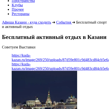
Пространства
Клубы
Прочее
Рестораны
Афиша Казани - куда сходить
➔
События
➔
Бесплатный спорт
и активный отдых
Бесплатный активный отдых в Казани
Советуем Выставки
https://kuda-
kazan.ru/image/269/250/uploads/87d59e801c9d483cd84cb5e6
https://kuda-
kazan.ru/image/269/250/uploads/87d59e801c9d483cd84cb5e6