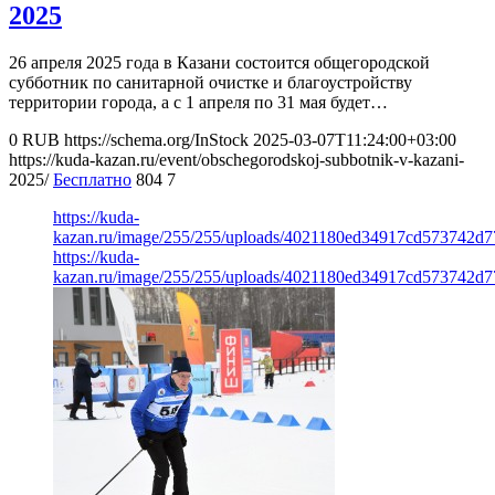
2025
26 апреля 2025 года в Казани состоится общегородской
субботник по санитарной очистке и благоустройству
территории города, а с 1 апреля по 31 мая будет…
0
RUB
https://schema.org/InStock
2025-03-07T11:24:00+03:00
https://kuda-kazan.ru/event/obschegorodskoj-subbotnik-v-kazani-
2025/
Бесплатно
804
7
https://kuda-
kazan.ru/image/255/255/uploads/4021180ed34917cd573742d7
https://kuda-
kazan.ru/image/255/255/uploads/4021180ed34917cd573742d7