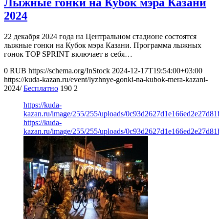
Лыжные гонки на Кубок мэра Казани
2024
22 декабря 2024 года на Центральном стадионе состоятся
лыжные гонки на Кубок мэра Казани. Программа лыжных
гонок TOP SPRINT включает в себя…
0
RUB
https://schema.org/InStock
2024-12-17T19:54:00+03:00
https://kuda-kazan.ru/event/lyzhnye-gonki-na-kubok-mera-kazani-
2024/
Бесплатно
190
2
https://kuda-
kazan.ru/image/255/255/uploads/0c93d2627d1e166ed2e27d81
https://kuda-
kazan.ru/image/255/255/uploads/0c93d2627d1e166ed2e27d81