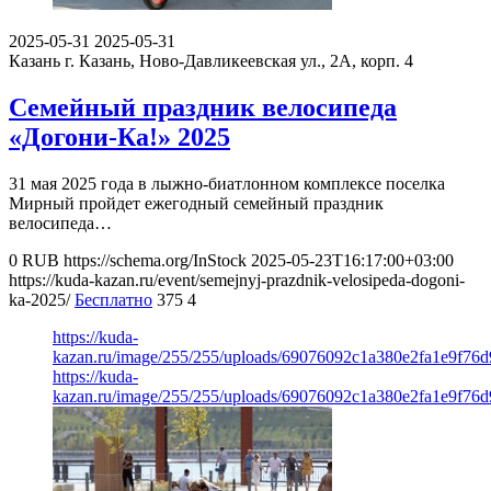
2025-05-31
2025-05-31
Казань
г. Казань, Ново-Давликеевская ул., 2А, корп. 4
Семейный праздник велосипеда
«Догони-Ка!» 2025
31 мая 2025 года в лыжно-биатлонном комплексе поселка
Мирный пройдет ежегодный семейный праздник
велосипеда…
0
RUB
https://schema.org/InStock
2025-05-23T16:17:00+03:00
https://kuda-kazan.ru/event/semejnyj-prazdnik-velosipeda-dogoni-
ka-2025/
Бесплатно
375
4
https://kuda-
kazan.ru/image/255/255/uploads/69076092c1a380e2fa1e9f76d
https://kuda-
kazan.ru/image/255/255/uploads/69076092c1a380e2fa1e9f76d