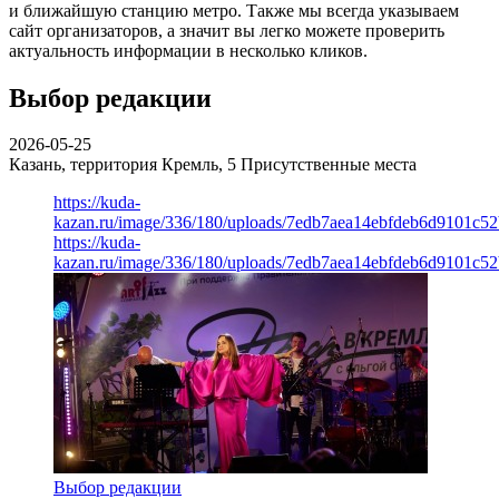
и ближайшую станцию метро. Также мы всегда указываем
сайт организаторов, а значит вы легко можете проверить
актуальность информации в несколько кликов.
Выбор редакции
2026-05-25
Казань, территория Кремль, 5
Присутственные места
https://kuda-
kazan.ru/image/336/180/uploads/7edb7aea14ebfdeb6d9101c5
https://kuda-
kazan.ru/image/336/180/uploads/7edb7aea14ebfdeb6d9101c5
Выбор редакции