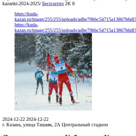
kazanki-2024-2025/
Бесплатно
2K
8
https://kuda-
kazan.ru/image/255/255/uploads/adbe79bbc54715a13867b6df3
https://kuda-
kazan.ru/image/255/255/uploads/adbe79bbc54715a13867b6df3
2024-12-22
2024-12-22
г. Казань, улица Ташаяк, 2А
Центральный стадион