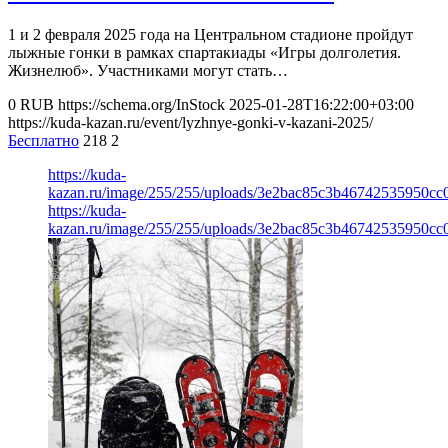
1 и 2 февраля 2025 года на Центральном стадионе пройдут
лыжные гонки в рамках спартакиады «Игры долголетия.
Жизнелюб». Участниками могут стать…
0
RUB
https://schema.org/InStock
2025-01-28T16:22:00+03:00
https://kuda-kazan.ru/event/lyzhnye-gonki-v-kazani-2025/
Бесплатно
218
2
https://kuda-
kazan.ru/image/255/255/uploads/3e2bac85c3b46742535950cc0
https://kuda-
kazan.ru/image/255/255/uploads/3e2bac85c3b46742535950cc0