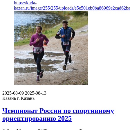
https://kuda-
kazan.ru/image/255/255/uploads/e5e501eb0ba86969e2cad62ba
2025-08-09
2025-08-13
Казань
г. Казань
Чемпионат России по спортивному
ориентированию 2025