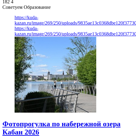
182
4
Советуем Образование
https://kuda-
kazan.ru/image/269/250/uploads/9835ae13c0368dbe120f3773
https://kuda-
kazan.ru/image/269/250/uploads/9835ae13c0368dbe120f3773
Фотопрогулка по набережной озера
Кабан 2026