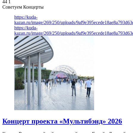
44
1
Советуем Концерты
https://kuda-
kazan.ru/image/269/250/uploads/9af9e395ecede18ae8a793d63
https://kuda-
kazan.ru/image/269/250/uploads/9af9e395ecede18ae8a793d63
Концерт проекта «Мультибэнд» 2026