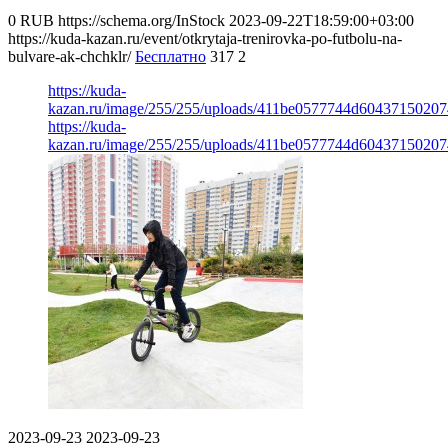
0
RUB
https://schema.org/InStock
2023-09-22T18:59:00+03:00
https://kuda-kazan.ru/event/otkrytaja-trenirovka-po-futbolu-na-
bulvare-ak-chchklr/
Бесплатно
317
2
https://kuda-
kazan.ru/image/255/255/uploads/411be0577744d60437150207
https://kuda-
kazan.ru/image/255/255/uploads/411be0577744d60437150207
2023-09-23
2023-09-23