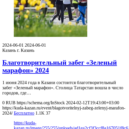
2024-06-01
2024-06-01
Казань
г. Казань
Благотворительный забег «Зеленый
марафон» 2024
1 июня 2024 года в Казани состоится благотворительный
забег «Зеленый марафон». Столица Татарстан вошла в число
городов, где…
0
RUB
https://schema.org/InStock
2024-02-12T19:43:00+03:00
https://kuda-kazan.ru/event/blagotvoritelnyj-zabeg-zelenyj-marafon-
2024/
Бесплатно
1.1K
37
https://kuda-
kazan.ru/image/255/255/uploads/ad1ea2cf3f3ccf8a167051f8c6