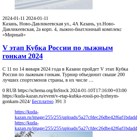
2024-01-11
2024-01-11
Казань, Ново-Давликеевская ул., 4А
Казань, ул.Ново-
Давликеевская, 2а корп. 4, лыжно-биатлонный комплекс
«Мирный»
V этап Кубка России по лыжным
гонкам 2024
C 11 по 14 января 2024 года в Казани пройдет V этап Кубка
России по лыжным гонкам. Турнир объединит свыше 200
лучших спортсменов страны, в их числе …
0
RUB
https://schema.org/InStock
2024-01-10T17:16:00+03:00
https://kuda-kazan.ru/event/v-etap-kubka-rossii-po-lyzhnym-
gonkam-2024/
Бесплатно
391
3
https://kuda-
kazan.ru/image/255/255/uploads/5a27cfdec26dbe42f6af1bdadd
https://kuda-
kazan.ru/image/255/255/uploads/5a27cfdec26dbe42f6af1bdadd