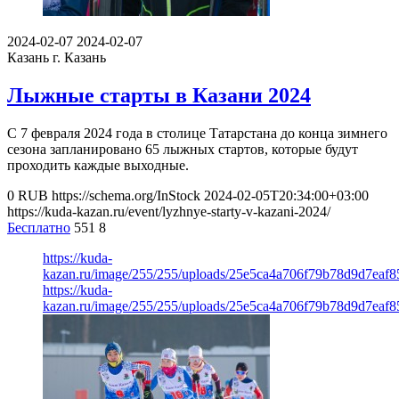
2024-02-07
2024-02-07
Казань
г. Казань
Лыжные старты в Казани 2024
С 7 февраля 2024 года в столице Татарстана до конца зимнего
сезона запланировано 65 лыжных стартов, которые будут
проходить каждые выходные.
0
RUB
https://schema.org/InStock
2024-02-05T20:34:00+03:00
https://kuda-kazan.ru/event/lyzhnye-starty-v-kazani-2024/
Бесплатно
551
8
https://kuda-
kazan.ru/image/255/255/uploads/25e5ca4a706f79b78d9d7eaf8
https://kuda-
kazan.ru/image/255/255/uploads/25e5ca4a706f79b78d9d7eaf8