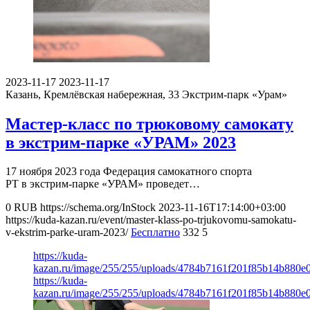
2023-11-17
2023-11-17
Казань, Кремлёвская набережная, 33
Экстрим-парк «Урам»
Мастер-класс по трюковому самокату
в экстрим-парке «УРАМ» 2023
17 ноября 2023 года Федерация самокатного спорта
РТ в экстрим-парке «УРАМ» проведет…
0
RUB
https://schema.org/InStock
2023-11-16T17:14:00+03:00
https://kuda-kazan.ru/event/master-klass-po-trjukovomu-samokatu-
v-ekstrim-parke-uram-2023/
Бесплатно
332
5
https://kuda-
kazan.ru/image/255/255/uploads/4784b7161f201f85b14b880e
https://kuda-
kazan.ru/image/255/255/uploads/4784b7161f201f85b14b880e