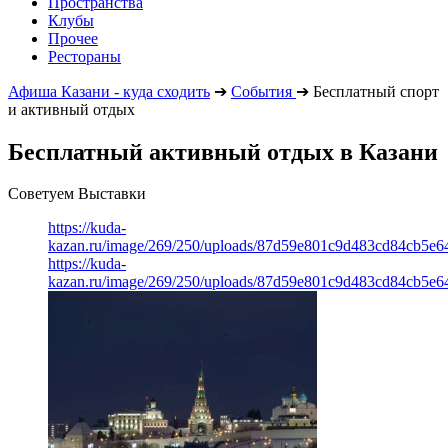
Пространства
Клубы
Прочее
Рестораны
Афиша Казани - куда сходить
➔
События
➔
Бесплатный спорт
и активный отдых
Бесплатный активный отдых в Казани
Советуем Выставки
https://kuda-
kazan.ru/image/269/250/uploads/87d59e801c9d483cd84cb5e6
https://kuda-
kazan.ru/image/269/250/uploads/87d59e801c9d483cd84cb5e6