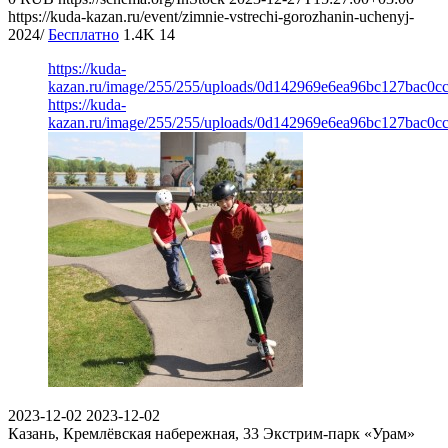
https://kuda-kazan.ru/event/zimnie-vstrechi-gorozhanin-uchenyj-
2024/
Бесплатно
1.4K
14
https://kuda-
kazan.ru/image/255/255/uploads/0d142969e6ea96bc127bac0cc
https://kuda-
kazan.ru/image/255/255/uploads/0d142969e6ea96bc127bac0cc
2023-12-02
2023-12-02
Казань, Кремлёвская набережная, 33
Экстрим-парк «Урам»