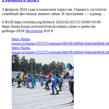
3 февраля 2024 года в казанском парке им. Горького состоится
семейный фестиваль зимних забав. В программе — турнир…
0
RUB
https://schema.org/InStock
2024-02-01T15:19:00+03:00
https://kuda-kazan.ru/event/festival-zimnix-zabav-v-parke-im-
gorkogo-2024/
Бесплатно
610
8
https://kuda-
kazan.ru/image/255/255/uploads/6b0381d00de564ed4e8fe8c4
https://kuda-
kazan.ru/image/255/255/uploads/6b0381d00de564ed4e8fe8c4