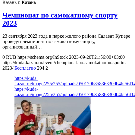
Казань
г. Казань
Чемпионат по самокатному спорту
2023
23 сентября 2023 года в парке жилого района Салават Купере
проведут чемпионат по самокатному спорту,
организованный…
0
RUB
https://schema.org/InStock
2023-09-20T21:56:00+03:00
https://kuda-kazan.ru/event/chempionat-po-samokatnomu-sportu-
2023/
Бесплатно
294
2
https://kuda-
kazan.ru/image/255/255/uploads/050179b85836330db4bf56f1
https://kuda-
kazan.ru/image/255/255/uploads/050179b85836330db4bf56f1