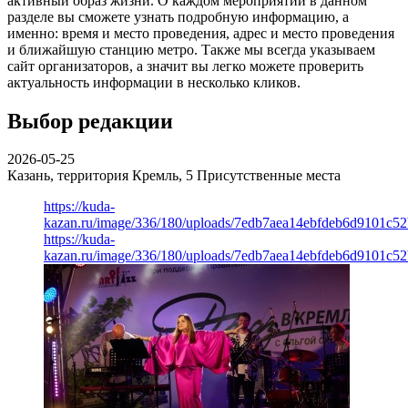
активный образ жизни. О каждом мероприятии в данном
разделе вы сможете узнать подробную информацию, а
именно: время и место проведения, адрес и место проведения
и ближайшую станцию метро. Также мы всегда указываем
сайт организаторов, а значит вы легко можете проверить
актуальность информации в несколько кликов.
Выбор редакции
2026-05-25
Казань, территория Кремль, 5
Присутственные места
https://kuda-
kazan.ru/image/336/180/uploads/7edb7aea14ebfdeb6d9101c5
https://kuda-
kazan.ru/image/336/180/uploads/7edb7aea14ebfdeb6d9101c5