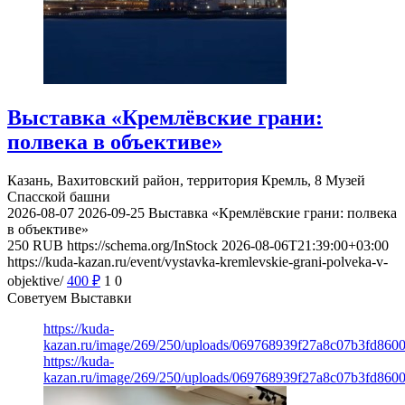
Выставка «Кремлёвские грани:
полвека в объективе»
Казань, Вахитовский район, территория Кремль, 8
Музей
Спасской башни
2026-08-07
2026-09-25
Выставка «Кремлёвские грани: полвека
в объективе»
250
RUB
https://schema.org/InStock
2026-08-06T21:39:00+03:00
https://kuda-kazan.ru/event/vystavka-kremlevskie-grani-polveka-v-
objektive/
400
₽
1
0
Советуем Выставки
https://kuda-
kazan.ru/image/269/250/uploads/069768939f27a8c07b3fd860
https://kuda-
kazan.ru/image/269/250/uploads/069768939f27a8c07b3fd860