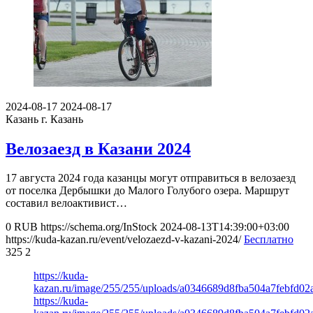
2024-08-17
2024-08-17
Казань
г. Казань
Велозаезд в Казани 2024
17 августа 2024 года казанцы могут отправиться в велозаезд
от поселка Дербышки до Малого Голубого озера. Маршрут
составил велоактивист…
0
RUB
https://schema.org/InStock
2024-08-13T14:39:00+03:00
https://kuda-kazan.ru/event/velozaezd-v-kazani-2024/
Бесплатно
325
2
https://kuda-
kazan.ru/image/255/255/uploads/a0346689d8fba504a7febfd02a
https://kuda-