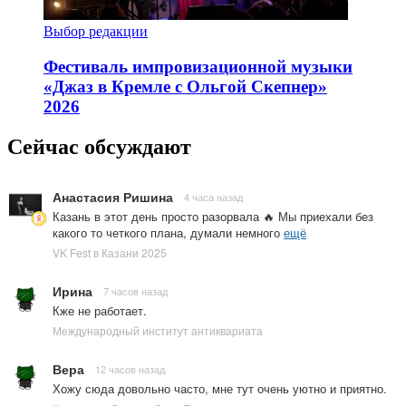
Выбор редакции
Фестиваль импровизационной музыки
«Джаз в Кремле с Ольгой Скепнер»
2026
Сейчас обсуждают
Анастасия Ришина
4 часа назад
Казань в этот день просто разорвала 🔥 Мы приехали без
какого то четкого плана, думали немного
ещё
VK Fest в Казани 2025
Ирина
7 часов назад
Кже не работает.
Международный институт антиквариата
Вера
12 часов назад
Хожу сюда довольно часто, мне тут очень уютно и приятно.