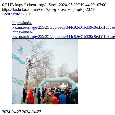
0
RUB
https://schema.org/InStock
2024-05-22T10:44:00+03:00
https://kuda-kazan.ru/event/zabeg-kross-korporatsij-2024/
Бесплатно
682
1
https://kuda-
kazan.ru/image/255/255/uploads/344c82e31b339c8ed51fb3bae
https://kuda-
kazan.ru/image/255/255/uploads/344c82e31b339c8ed51fb3bae
2024-04-27
2024-04-27