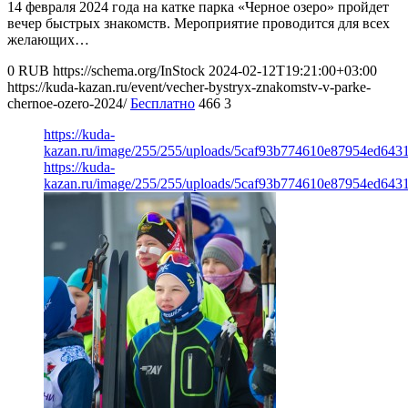
14 февраля 2024 года на катке парка «Черное озеро» пройдет
вечер быстрых знакомств. Мероприятие проводится для всех
желающих…
0
RUB
https://schema.org/InStock
2024-02-12T19:21:00+03:00
https://kuda-kazan.ru/event/vecher-bystryx-znakomstv-v-parke-
chernoe-ozero-2024/
Бесплатно
466
3
https://kuda-
kazan.ru/image/255/255/uploads/5caf93b774610e87954ed643
https://kuda-
kazan.ru/image/255/255/uploads/5caf93b774610e87954ed643