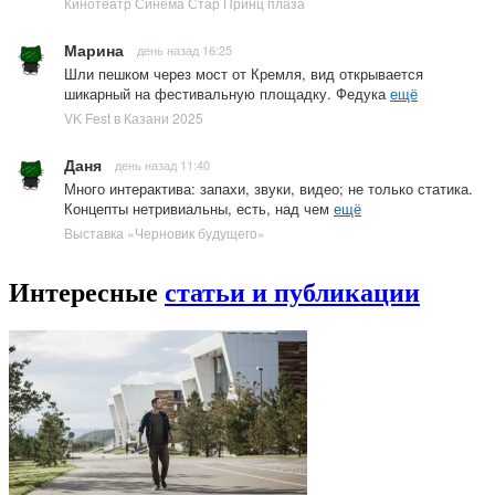
Кинотеатр Синема Стар Принц плаза
Марина
день назад 16:25
Шли пешком через мост от Кремля, вид открывается
шикарный на фестивальную площадку. Федука
ещё
VK Fest в Казани 2025
Даня
день назад 11:40
Много интерактива: запахи, звуки, видео; не только статика.
Концепты нетривиальны, есть, над чем
ещё
Выставка «Черновик будущего»
Интересные
статьи и публикации