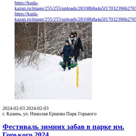
https://kuda-
kazan.ru/image/255/255/uploads/28108b8a4a5f17032396b276
https://kuda-
kazan.ru/image/255/255/uploads/28108b8a4a5f17032396b276
2024-02-03
2024-02-03
г. Казань, ул. Николая Ершова
Парк Горького
Фестиваль зимних забав в парке им.
Горького 2024