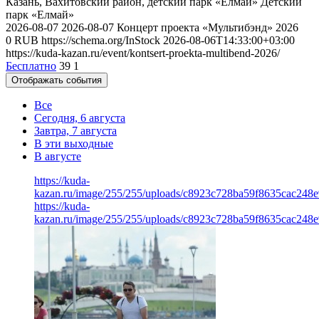
Казань, Вахитовский район, детский парк «Елмай»
Детский
парк «Елмай»
2026-08-07
2026-08-07
Концерт проекта «Мультибэнд» 2026
0
RUB
https://schema.org/InStock
2026-08-06T14:33:00+03:00
https://kuda-kazan.ru/event/kontsert-proekta-multibend-2026/
Бесплатно
39
1
Отображать события
Все
Сегодня, 6 августа
Завтра, 7 августа
В эти выходные
В августе
https://kuda-
kazan.ru/image/255/255/uploads/c8923c728ba59f8635cac248e
https://kuda-
kazan.ru/image/255/255/uploads/c8923c728ba59f8635cac248e