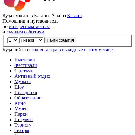
Куда сходить в Казани. Афиша
Казани
Помощник и путеводитель
по
интересным местам
и
лучшим событиям
Куда пойти
сегодня
завтра
в выходные
в этом месяце
Выставки
Фестивали
С детьми
Активный отдых
Музыка
Шоу
Праздники
Образование
Кино
Музеи
Парки
Погулять
Туристу
Театры