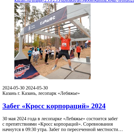
kazan.ru/image/255/255/uploads/a0346689d8fba504a7febfd02a
2024-05-30
2024-05-30
Казань
г. Казань, лесопарк «Лебяжье»
Забег «Кросс корпораций» 2024
30 мая 2024 года в лесопарке «Лебяжье» состоится забег
с препятствиями «Кросс корпораций». Соревнования
начнутся в 09:30 утра. Забег по пересеченной местности…