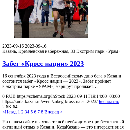
2023-09-16
2023-09-16
Казань, Кремлёвская набережная, 33
Экстрим-парк «Урам»
Забег «Кросс нации» 2023
16 сентября 2023 года к Всероссийскому дню бега в Казани
состоится забег «Кросс нации — 2023». Забег пройдет
в экстрим-парке «УРАМ», маршрут проляжет…
0
RUB
https://schema.org/InStock
2023-09-11T19:14:00+03:00
https://kuda-kazan.ru/event/zabeg-kross-natsii-2023/
Бесплатно
2.6K
64
<Назад
1
2
3
4
5
6
7
8
Вперед >
На нашем сайте вы узнаете всё необходимое про бесплатный
активный отдых в Казани. КудаКазань — это интерактивная