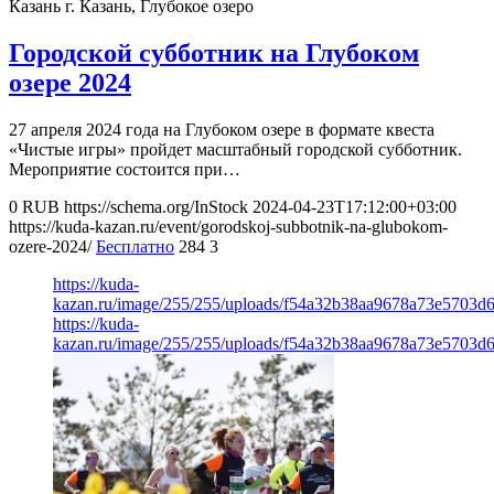
Казань
г. Казань, Глубокое озеро
Городской субботник на Глубоком
озере 2024
27 апреля 2024 года на Глубоком озере в формате квеста
«Чистые игры» пройдет масштабный городской субботник.
Мероприятие состоится при…
0
RUB
https://schema.org/InStock
2024-04-23T17:12:00+03:00
https://kuda-kazan.ru/event/gorodskoj-subbotnik-na-glubokom-
ozere-2024/
Бесплатно
284
3
https://kuda-
kazan.ru/image/255/255/uploads/f54a32b38aa9678a73e5703d6
https://kuda-
kazan.ru/image/255/255/uploads/f54a32b38aa9678a73e5703d6