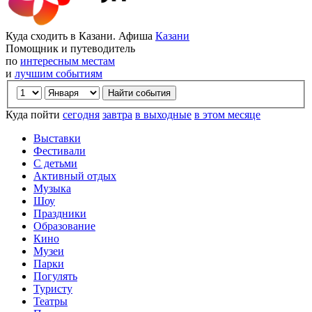
Куда сходить в Казани. Афиша
Казани
Помощник и путеводитель
по
интересным местам
и
лучшим событиям
Куда пойти
сегодня
завтра
в выходные
в этом месяце
Выставки
Фестивали
С детьми
Активный отдых
Музыка
Шоу
Праздники
Образование
Кино
Музеи
Парки
Погулять
Туристу
Театры