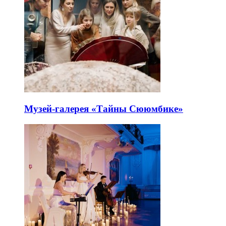
Музей-галерея «Тайны Сююмбике»