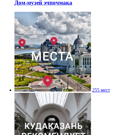
Дом-музей эчпочмака
255 мест