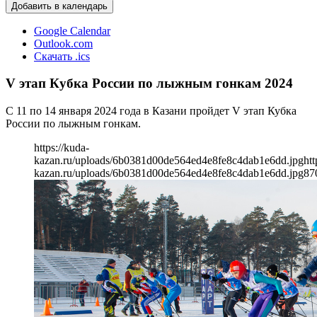
Добавить в календарь
Google Calendar
Outlook.com
Скачать .ics
V этап Кубка России по лыжным гонкам 2024
C 11 по 14 января 2024 года в Казани пройдет V этап Кубка
России по лыжным гонкам.
https://kuda-
kazan.ru/uploads/6b0381d00de564ed4e8fe8c4dab1e6dd.jpg
htt
kazan.ru/uploads/6b0381d00de564ed4e8fe8c4dab1e6dd.jpg
87