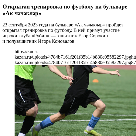
Открытая тренировка по футболу на бульваре
«Ак чәчәкләр»
23 сентября 2023 года на бульваре «Ак чәчәкләр» пройдет
открытая тренировка по футболу. В ней примут участие
игроки клуба «Рубин» — защитник Егор Сорокин
и полузащитник Игорь Коновалов.
https://kuda-
kazan.ru/uploads/4784b7161f201f85b14b880e05582297.jpg
ht
kazan.ru/uploads/4784b7161f201f85b14b880e05582297.jpg
87