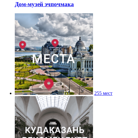
Дом-музей эчпочмака
255 мест