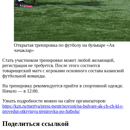
Открытая тренировка по футболу на бульваре «Ак
чәчәкләр»
Стать участником тренировки может любой желающий,
регистрация не требуется. После этого состоится
товарищеский матч с игроками основного состава казанской
футбольной команды.
На тренировку рекомендуется прийти в спортивной одежде.
Начало — в 12:00.
Узнать подробности можно на сайте организаторов:
https://kzn.ru/meriya/press-tsentr/novosti/na-bulvare-ak-ch-ch-kl-r-
provedut-otkrytuyu-trenirovku-po-futbolu/
Поделиться ссылкой