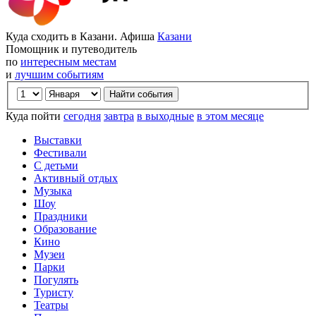
Куда сходить в Казани. Афиша
Казани
Помощник и путеводитель
по
интересным местам
и
лучшим событиям
Куда пойти
сегодня
завтра
в выходные
в этом месяце
Выставки
Фестивали
С детьми
Активный отдых
Музыка
Шоу
Праздники
Образование
Кино
Музеи
Парки
Погулять
Туристу
Театры