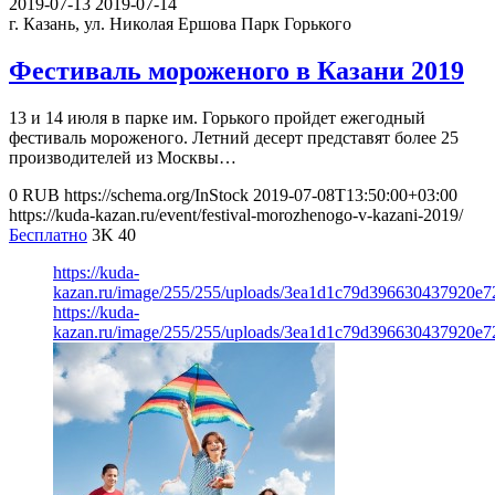
2019-07-13
2019-07-14
г. Казань, ул. Николая Ершова
Парк Горького
Фестиваль мороженого в Казани 2019
13 и 14 июля в парке им. Горького пройдет ежегодный
фестиваль мороженого. Летний десерт представят более 25
производителей из Москвы…
0
RUB
https://schema.org/InStock
2019-07-08T13:50:00+03:00
https://kuda-kazan.ru/event/festival-morozhenogo-v-kazani-2019/
Бесплатно
3K
40
https://kuda-
kazan.ru/image/255/255/uploads/3ea1d1c79d396630437920e7
https://kuda-
kazan.ru/image/255/255/uploads/3ea1d1c79d396630437920e7