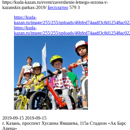
https://kuda-kazan.ru/event/zavershenie-letnego-sezona-v-
kazanskix-parkax-2019/
Бесплатно
579
3
https://kuda-
kazan.ru/image/255/255/uploads/46bfed74aadf3c8d12548ac02
https://kuda-
kazan.ru/image/255/255/uploads/46bfed74aadf3c8d12548ac02
2019-09-15
2019-09-15
г. Казань, проспект Хусаина Ямашева, 115а
Стадион «Ак Барс
Арена»