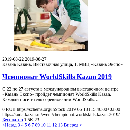
2019-08-22
2019-08-27
Казань
Казань, Выставочная улица, 1, МВЦ «Казань Экспо»
Чемпионат WorldSkills Kazan 2019
С 22 по 27 августа в международном выставочном центре
«Казань Экспо» пройдет чемпионат WorldSkills Kazan.
Каждый посетитель соревнований WorldSkills…
0
RUB
https://schema.org/InStock
2019-06-13T15:46:00+03:00
https://kuda-kazan.ru/event/chempionat-worldskills-kazan-2019/
Бесплатно
1.5K
23
<Назад
3
4
5
6
7
8
9
10
11
12
13
Вперед >