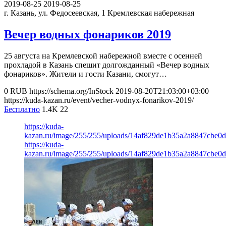
2019-08-25
2019-08-25
г. Казань, ул. Федосеевская, 1
Кремлевская набережная
Вечер водных фонариков 2019
25 августа на Кремлевской набережной вместе с осенней
прохладой в Казань спешит долгожданный «Вечер водных
фонариков». Жители и гости Казани, смогут…
0
RUB
https://schema.org/InStock
2019-08-20T21:03:00+03:00
https://kuda-kazan.ru/event/vecher-vodnyx-fonarikov-2019/
Бесплатно
1.4K
22
https://kuda-
kazan.ru/image/255/255/uploads/14af829de1b35a2a8847cbe0d
https://kuda-
kazan.ru/image/255/255/uploads/14af829de1b35a2a8847cbe0d