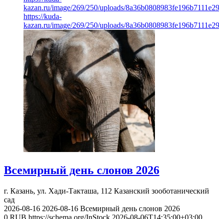
kazan.ru/image/269/250/uploads/8a36b0808983fe196b7111e2
https://kuda-
kazan.ru/image/269/250/uploads/8a36b0808983fe196b7111e2
Всемирный день слонов 2026
г. Казань, ул. Хади-Такташа, 112
Казанский зооботанический
сад
2026-08-16
2026-08-16
Всемирный день слонов 2026
0
RUB
https://schema.org/InStock
2026-08-06T14:35:00+03:00