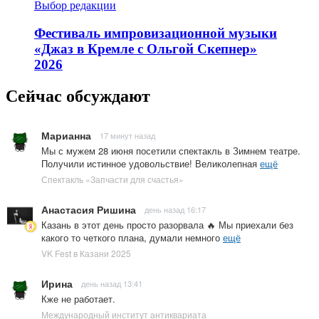
Выбор редакции
Фестиваль импровизационной музыки
«Джаз в Кремле с Ольгой Скепнер»
2026
Сейчас обсуждают
Марианна
17 минут назад
Мы с мужем 28 июня посетили спектакль в Зимнем театре.
Получили истинное удовольствие! Великолепная
ещё
Спектакль «Запчасти для счастья»
Анастасия Ришина
день назад 16:17
Казань в этот день просто разорвала 🔥 Мы приехали без
какого то четкого плана, думали немного
ещё
VK Fest в Казани 2025
Ирина
день назад 13:41
Кже не работает.
Международный институт антиквариата