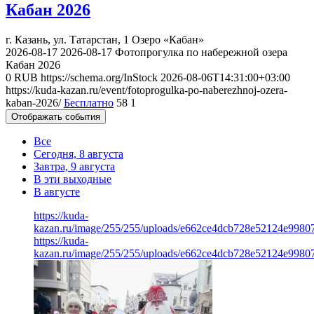
Кабан 2026
г. Казань, ул. Татарстан, 1
Озеро «Кабан»
2026-08-17
2026-08-17
Фотопрогулка по набережной озера
Кабан 2026
0
RUB
https://schema.org/InStock
2026-08-06T14:31:00+03:00
https://kuda-kazan.ru/event/fotoprogulka-po-naberezhnoj-ozera-
kaban-2026/
Бесплатно
58
1
Отображать события
Все
Сегодня, 8 августа
Завтра, 9 августа
В эти выходные
В августе
https://kuda-
kazan.ru/image/255/255/uploads/e662ce4dcb728e52124e9980
https://kuda-
kazan.ru/image/255/255/uploads/e662ce4dcb728e52124e9980