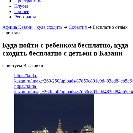
Пространства
Клубы
Прочее
Рестораны
Афиша Казани - куда сходить
➔
События
➔
Бесплатно отдых
с детьми
Куда пойти с ребенком бесплатно, куда
сходить бесплатно с детьми в Казани
Советуем Выставки
https://kuda-
kazan.ru/image/269/250/uploads/87d59e801c9d483cd84cb5e6
https://kuda-
kazan.ru/image/269/250/uploads/87d59e801c9d483cd84cb5e6