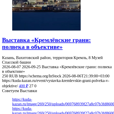
Выставка «Кремлёвские грани:
полвека в объективе»
Казань, Вахитовский район, территория Кремль, 8
Музей
Спасской башни
2026-08-07
2026-09-25
Выставка «Кремлёвские грани: полвека
в объективе»
250
RUB
https://schema.org/InStock
2026-08-06T21:39:00+03:00
https://kuda-kazan.ru/event/vystavka-kremlevskie-grani-polveka-v-
objektive/
400
₽
27
0
Советуем Выставки
https://kuda-
kazan.ru/image/269/250/uploads/069768939f27a8c07b3fd860
https://kuda-
kazan.ru/image/269/250/uploads/069768939f27a8c07b3fd860