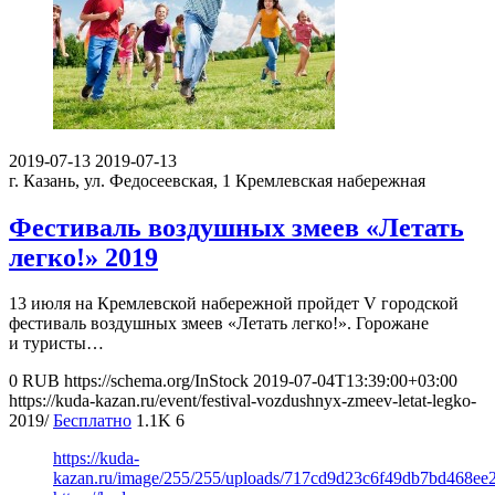
2019-07-13
2019-07-13
г. Казань, ул. Федосеевская, 1
Кремлевская набережная
Фестиваль воздушных змеев «Летать
легко!» 2019
13 июля на Кремлевской набережной пройдет V городской
фестиваль воздушных змеев «Летать легко!». Горожане
и туристы…
0
RUB
https://schema.org/InStock
2019-07-04T13:39:00+03:00
https://kuda-kazan.ru/event/festival-vozdushnyx-zmeev-letat-legko-
2019/
Бесплатно
1.1K
6
https://kuda-
kazan.ru/image/255/255/uploads/717cd9d23c6f49db7bd468ee