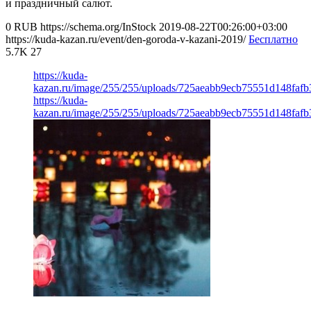
и праздничный салют.
0
RUB
https://schema.org/InStock
2019-08-22T00:26:00+03:00
https://kuda-kazan.ru/event/den-goroda-v-kazani-2019/
Бесплатно
5.7K
27
https://kuda-
kazan.ru/image/255/255/uploads/725aeabb9ecb75551d148fafb
https://kuda-
kazan.ru/image/255/255/uploads/725aeabb9ecb75551d148fafb