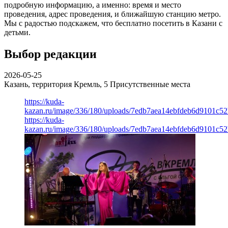
подробную информацию, а именно: время и место
проведения, адрес проведения, и ближайшую станцию метро.
Мы с радостью подскажем, что бесплатно посетить в Казани с
детьми.
Выбор редакции
2026-05-25
Казань, территория Кремль, 5
Присутственные места
https://kuda-
kazan.ru/image/336/180/uploads/7edb7aea14ebfdeb6d9101c5
https://kuda-
kazan.ru/image/336/180/uploads/7edb7aea14ebfdeb6d9101c5