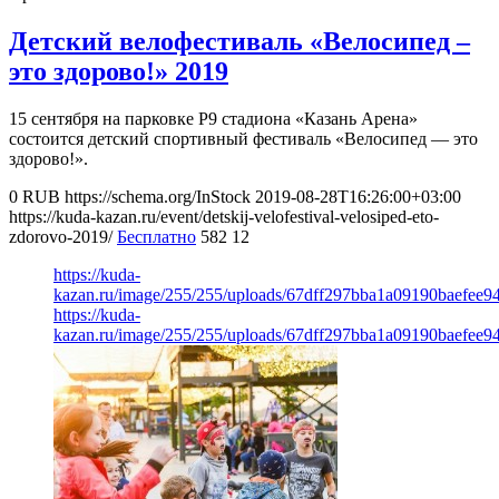
Детский велофестиваль «Велосипед –
это здорово!» 2019
15 сентября на парковке P9 стадиона «Казань Арена»
состоится детский спортивный фестиваль «Велосипед — это
здорово!».
0
RUB
https://schema.org/InStock
2019-08-28T16:26:00+03:00
https://kuda-kazan.ru/event/detskij-velofestival-velosiped-eto-
zdorovo-2019/
Бесплатно
582
12
https://kuda-
kazan.ru/image/255/255/uploads/67dff297bba1a09190baefee9
https://kuda-
kazan.ru/image/255/255/uploads/67dff297bba1a09190baefee9