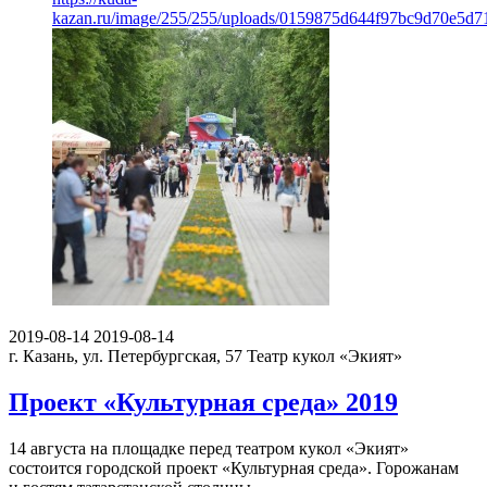
kazan.ru/image/255/255/uploads/0159875d644f97bc9d70e5d7
2019-08-14
2019-08-14
г. Казань, ул. Петербургская, 57
Театр кукол «Экият»
Проект «Культурная среда» 2019
14 августа на площадке перед театром кукол «Экият»
состоится городской проект «Культурная среда». Горожанам