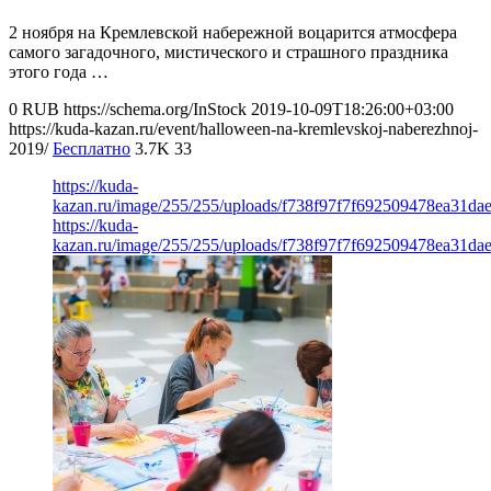
2 ноября на Кремлевской набережной воцарится атмосфера
самого загадочного, мистического и страшного праздника
этого года …
0
RUB
https://schema.org/InStock
2019-10-09T18:26:00+03:00
https://kuda-kazan.ru/event/halloween-na-kremlevskoj-naberezhnoj-
2019/
Бесплатно
3.7K
33
https://kuda-
kazan.ru/image/255/255/uploads/f738f97f7f692509478ea31dae
https://kuda-
kazan.ru/image/255/255/uploads/f738f97f7f692509478ea31dae