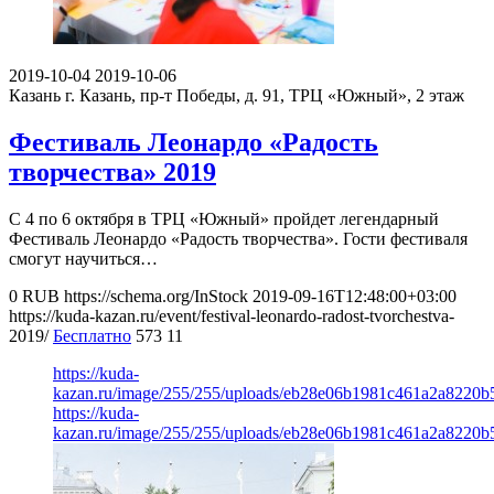
2019-10-04
2019-10-06
Казань
г. Казань, пр-т Победы, д. 91, ТРЦ «Южный», 2 этаж
Фестиваль Леонардо «Радость
творчества» 2019
С 4 по 6 октября в ТРЦ «Южный» пройдет легендарный
Фестиваль Леонардо «Радость творчества». Гости фестиваля
смогут научиться…
0
RUB
https://schema.org/InStock
2019-09-16T12:48:00+03:00
https://kuda-kazan.ru/event/festival-leonardo-radost-tvorchestva-
2019/
Бесплатно
573
11
https://kuda-
kazan.ru/image/255/255/uploads/eb28e06b1981c461a2a8220b
https://kuda-
kazan.ru/image/255/255/uploads/eb28e06b1981c461a2a8220b