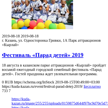
2019-08-18
2019-08-18
г. Казань, ул. Односторонка Гривки, 1А
Парк аттракционов
«Кырлай»
Фестиваль «Парад детей» 2019
18 августа в казанском парке аттракционов «Кырлай» пройдет
восьмой ежегодный городской семейный фестиваль «Парад
детей». Гостей праздника ждет увлекательная программа.
0
RUB
https://schema.org/InStock
2019-08-15T00:49:00+03:00
https://kuda-kazan.ru/event/festival-parad-detej-2019/
Бесплатно
733
7
https://kuda-
kazan.ru/image/255/255/uploads/0159875d644f97bc9d70e5d7
https://kuda-