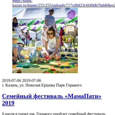
https://kuda-
kazan.ru/image/255/255/uploads/717cd9d23c6f49db7bd468ee
2019-07-06
2019-07-06
г. Казань, ул. Николая Ершова
Парк Горького
Семейный фестиваль «МамаПати»
2019
6 июля в парке им. Горького пройдет семейный фестиваль