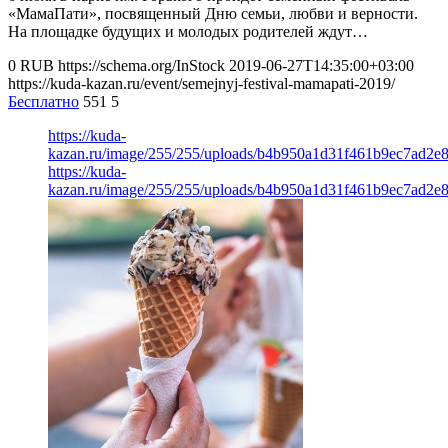
«МамаПати», посвященный Дню семьи, любви и верности.
На площадке будущих и молодых родителей ждут…
0
RUB
https://schema.org/InStock
2019-06-27T14:35:00+03:00
https://kuda-kazan.ru/event/semejnyj-festival-mamapati-2019/
Бесплатно
551
5
https://kuda-
kazan.ru/image/255/255/uploads/b4b950a1d31f461b9ec7ad2e
https://kuda-
kazan.ru/image/255/255/uploads/b4b950a1d31f461b9ec7ad2e