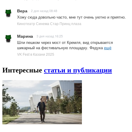
Вера
2 дня назад 08:48
Хожу сюда довольно часто, мне тут очень уютно и приятно.
Кинотеатр Синема Стар Принц плаза
Марина
3 дня назад 16:25
Шли пешком через мост от Кремля, вид открывается
шикарный на фестивальную площадку. Федука
ещё
VK Fest в Казани 2025
Интересные
статьи и публикации