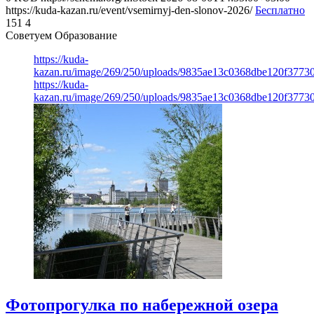
https://kuda-kazan.ru/event/vsemirnyj-den-slonov-2026/
Бесплатно
151
4
Советуем Образование
https://kuda-
kazan.ru/image/269/250/uploads/9835ae13c0368dbe120f3773
https://kuda-
kazan.ru/image/269/250/uploads/9835ae13c0368dbe120f3773
Фотопрогулка по набережной озера