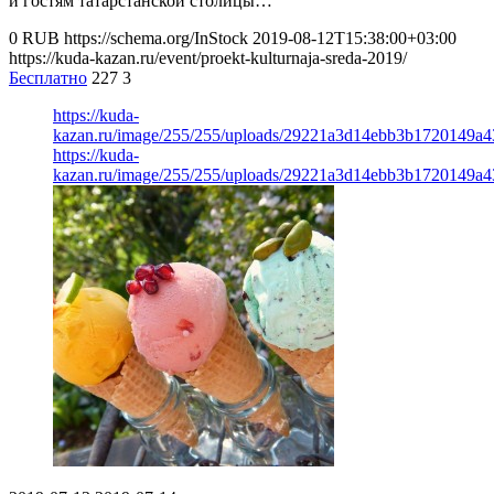
и гостям татарстанской столицы…
0
RUB
https://schema.org/InStock
2019-08-12T15:38:00+03:00
https://kuda-kazan.ru/event/proekt-kulturnaja-sreda-2019/
Бесплатно
227
3
https://kuda-
kazan.ru/image/255/255/uploads/29221a3d14ebb3b1720149a4
https://kuda-
kazan.ru/image/255/255/uploads/29221a3d14ebb3b1720149a4