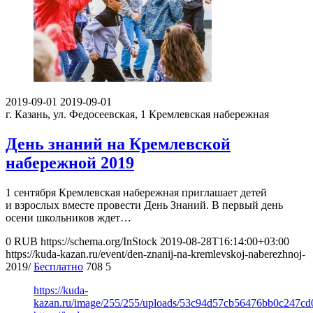
2019-09-01
2019-09-01
г. Казань, ул. Федосеевская, 1
Кремлевская набережная
День знаний на Кремлевской
набережной 2019
1 сентября Кремлевская набережная приглашает детей
и взрослых вместе провести День Знаний. В первый день
осени школьников ждет…
0
RUB
https://schema.org/InStock
2019-08-28T16:14:00+03:00
https://kuda-kazan.ru/event/den-znanij-na-kremlevskoj-naberezhnoj-
2019/
Бесплатно
708
5
https://kuda-
kazan.ru/image/255/255/uploads/53c94d57cb56476bb0c247cd