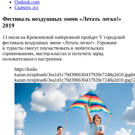
Outlook.com
Скачать .ics
Фестиваль воздушных змеев «Летать легко!»
2019
13 июля на Кремлевской набережной пройдет V городской
фестиваль воздушных змеев «Летать легко!». Горожане
и туристы смогут поучаствовать в любительских
соревнованиях, мастер-классах и получить заряд
положительного настроения.
https://kuda-
kazan.ru/uploads/3ea1d1c79d396630437920e7248a2d10.jpg
ht
kazan.ru/uploads/3ea1d1c79d396630437920e7248a2d10.jpg
1