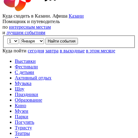
Куда сходить в Казани. Афиша
Казани
Помощник и путеводитель
по
интересным местам
и
лучшим событиям
Куда пойти
сегодня
завтра
в выходные
в этом месяце
Выставки
Фестивали
С детьми
Активный отдых
Музыка
Шоу
Праздники
Образование
Кино
Музеи
Парки
Погулять
Туристу
Театры