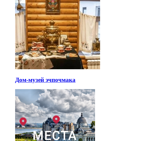
Дом-музей эчпочмака