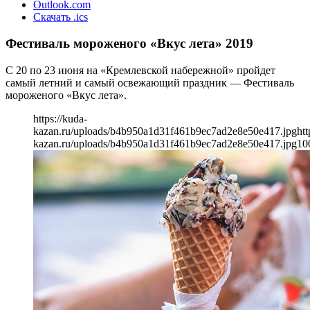
Outlook.com
Скачать .ics
Фестиваль мороженого «Вкус лета» 2019
С 20 по 23 июня на «Кремлевской набережной» пройдет
самый летний и самый освежающий праздник — Фестиваль
мороженого «Вкус лета».
https://kuda-
kazan.ru/uploads/b4b950a1d31f461b9ec7ad2e8e50e417.jpg
htt
kazan.ru/uploads/b4b950a1d31f461b9ec7ad2e8e50e417.jpg
10