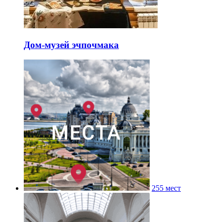
Дом-музей эчпочмака
255 мест