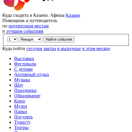
Куда сходить в Казани. Афиша
Казани
Помощник и путеводитель
по
интересным местам
и
лучшим событиям
Куда пойти
сегодня
завтра
в выходные
в этом месяце
Выставки
Фестивали
С детьми
Активный отдых
Музыка
Шоу
Праздники
Образование
Кино
Музеи
Парки
Погулять
Туристу
Театры