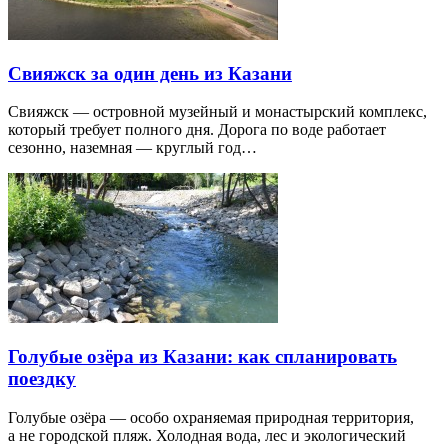
Свияжск за один день из Казани
Свияжск — островной музейный и монастырский комплекс,
который требует полного дня. Дорога по воде работает
сезонно, наземная — круглый год…
Голубые озёра из Казани: как спланировать
поездку
Голубые озёра — особо охраняемая природная территория,
а не городской пляж. Холодная вода, лес и экологический