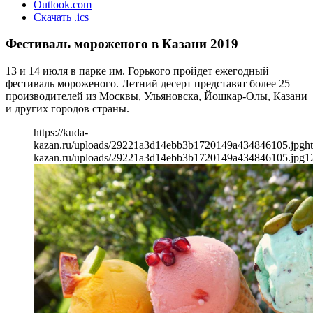
Outlook.com
Скачать .ics
Фестиваль мороженого в Казани 2019
13 и 14 июля в парке им. Горького пройдет ежегодный
фестиваль мороженого. Летний десерт представят более 25
производителей из Москвы, Ульяновска, Йошкар-Олы, Казани
и других городов страны.
https://kuda-
kazan.ru/uploads/29221a3d14ebb3b1720149a434846105.jpg
ht
kazan.ru/uploads/29221a3d14ebb3b1720149a434846105.jpg
1