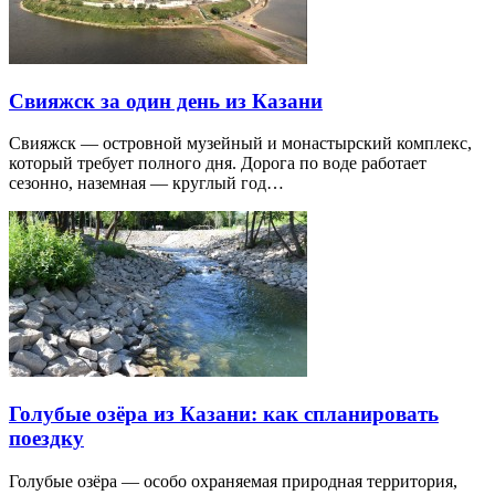
Свияжск за один день из Казани
Свияжск — островной музейный и монастырский комплекс,
который требует полного дня. Дорога по воде работает
сезонно, наземная — круглый год…
Голубые озёра из Казани: как спланировать
поездку
Голубые озёра — особо охраняемая природная территория,