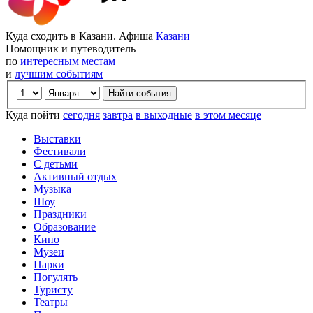
Куда сходить в Казани. Афиша
Казани
Помощник и путеводитель
по
интересным местам
и
лучшим событиям
Куда пойти
сегодня
завтра
в выходные
в этом месяце
Выставки
Фестивали
С детьми
Активный отдых
Музыка
Шоу
Праздники
Образование
Кино
Музеи
Парки
Погулять
Туристу
Театры