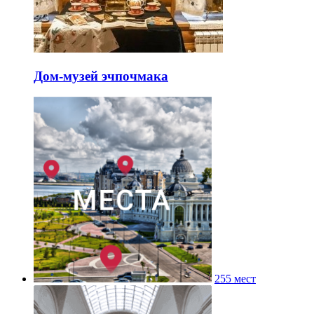
Дом-музей эчпочмака
255 мест