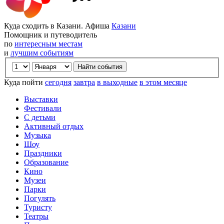
Куда сходить в Казани. Афиша
Казани
Помощник и путеводитель
по
интересным местам
и
лучшим событиям
Куда пойти
сегодня
завтра
в выходные
в этом месяце
Выставки
Фестивали
С детьми
Активный отдых
Музыка
Шоу
Праздники
Образование
Кино
Музеи
Парки
Погулять
Туристу
Театры