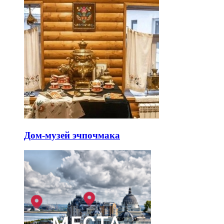
Дом-музей эчпочмака