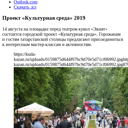
Outlook.com
Скачать .ics
Проект «Культурная среда» 2019
14 августа на площадке перед театром кукол «Экият»
состоится городской проект «Культурная среда». Горожанам
и гостям татарстанской столицы предлагают присоединиться
к интересным мастер-классам и активностям.
https://kuda-
kazan.ru/uploads/0159875d644f97bc9d70e5d71cf06992.jpg
htt
kazan.ru/uploads/0159875d644f97bc9d70e5d71cf06992.jpg
87