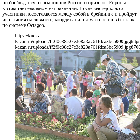
по брейк-дансу от чемпионов России и призеров Европы
в этом танцевальном направлении. После мастер-класса
участники посостязаются между собой в брейкинге и пройдут
испытания на ловкость, координацию и мастерство в баттлах
по системе Octagon.
https://kuda-
kazan.ru/uploads/ff2f0c38c27e3e823a761fdca3bc5909.jpg
http
kazan.ru/uploads/ff2f0c38c27e3e823a761fdca3bc5909.jpg
870