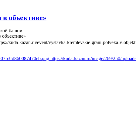
 в объективе»
ской башни
в объективе»
tps://kuda-kazan.ru/event/vystavka-kremlevskie-grani-polveka-v-objekt
a8c07b3fd860087470eb.png
https://kuda-kazan.ru/image/269/250/uplo