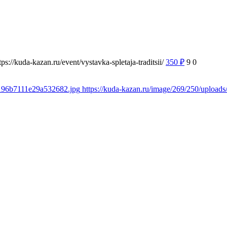
tps://kuda-kazan.ru/event/vystavka-spletaja-traditsii/
350
₽
9
0
e196b7111e29a532682.jpg
https://kuda-kazan.ru/image/269/250/uploa