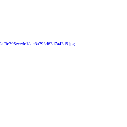
ds/9af9e395ecede18ae8a793d63d7a43d5.jpg