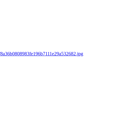
ds/8a36b0808983fe196b7111e29a532682.jpg