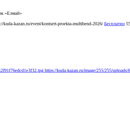
рк «Елмай»
s://kuda-kazan.ru/event/kontsert-proekta-multibend-2026/
Бесплатно
5
42f91f76edcd1e3f32.jpg
https://kuda-kazan.ru/image/255/255/upload