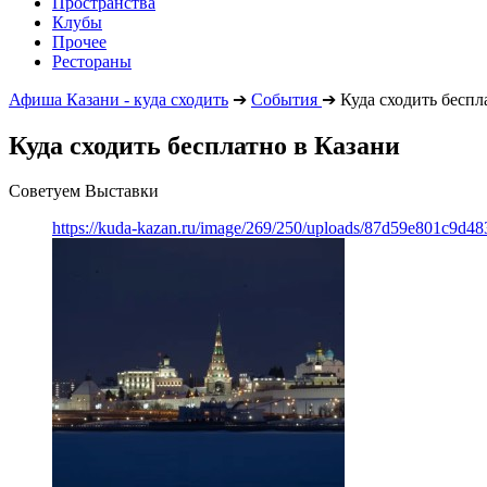
Пространства
Клубы
Прочее
Рестораны
Афиша Казани - куда сходить
➔
События
➔
Куда сходить беспл
Куда сходить бесплатно в Казани
Советуем Выставки
https://kuda-kazan.ru/image/269/250/uploads/87d59e801c9d