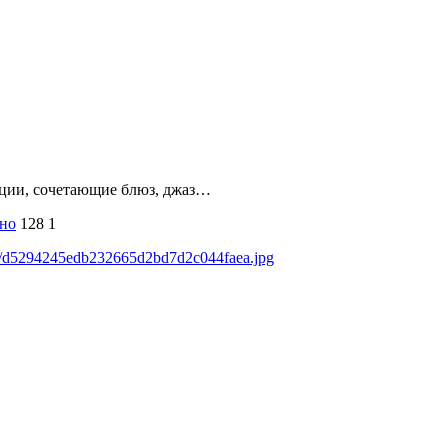
зиции, сочетающие блюз, джаз…
тно
128
1
ads/d5294245edb232665d2bd7d2c044faea.jpg