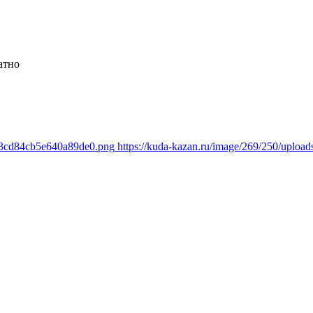
атно
483cd84cb5e640a89de0.png
https://kuda-kazan.ru/image/269/250/upl