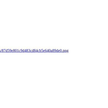
oads/87d59e801c9d483cd84cb5e640a89de0.png