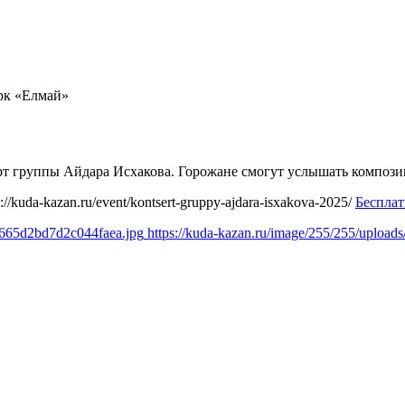
рк «Елмай»
церт группы Айдара Исхакова. Горожане смогут услышать компо
s://kuda-kazan.ru/event/kontsert-gruppy-ajdara-isxakova-2025/
Беспла
2665d2bd7d2c044faea.jpg
https://kuda-kazan.ru/image/255/255/uplo