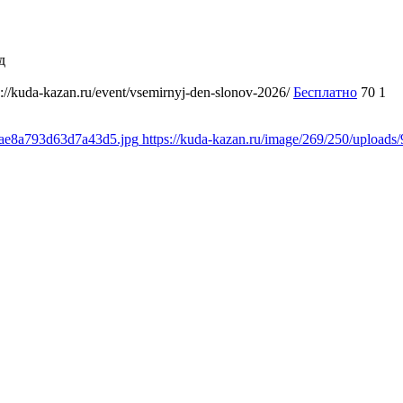
д
s://kuda-kazan.ru/event/vsemirnyj-den-slonov-2026/
Бесплатно
70
1
18ae8a793d63d7a43d5.jpg
https://kuda-kazan.ru/image/269/250/uploa