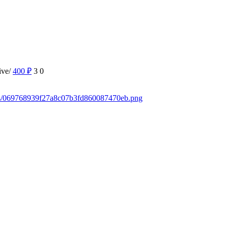
ive/
400
₽
3
0
ads/069768939f27a8c07b3fd860087470eb.png