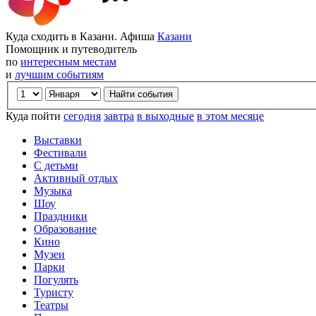
Куда сходить в Казани. Афиша
Казани
Помощник и путеводитель
по
интересным местам
и
лучшим событиям
Куда пойти
сегодня
завтра
в выходные
в этом месяце
Выставки
Фестивали
С детьми
Активный отдых
Музыка
Шоу
Праздники
Образование
Кино
Музеи
Парки
Погулять
Туристу
Театры