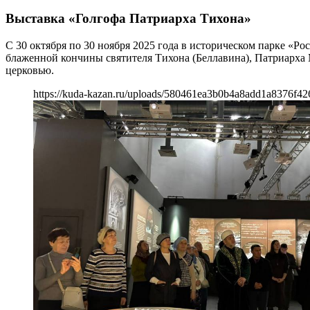
Выставка «Голгофа Патриарха Тихона»
С 30 октября по 30 ноября 2025 года в историческом парке «
блаженной кончины святителя Тихона (Беллавина), Патриарха 
церковью.
https://kuda-kazan.ru/uploads/580461ea3b0b4a8add1a8376f42