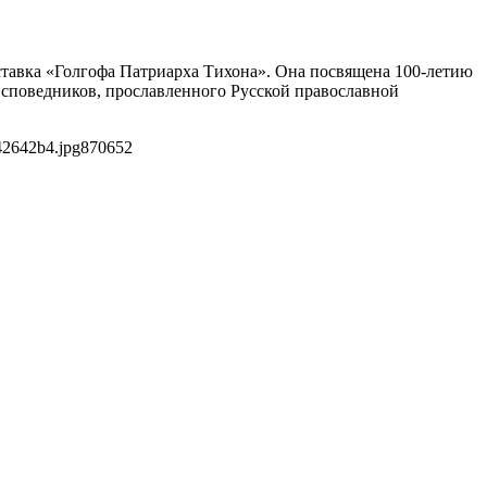
ыставка «Голгофа Патриарха Тихона». Она посвящена 100-летию
исповедников, прославленного Русской православной
42642b4.jpg
870
652