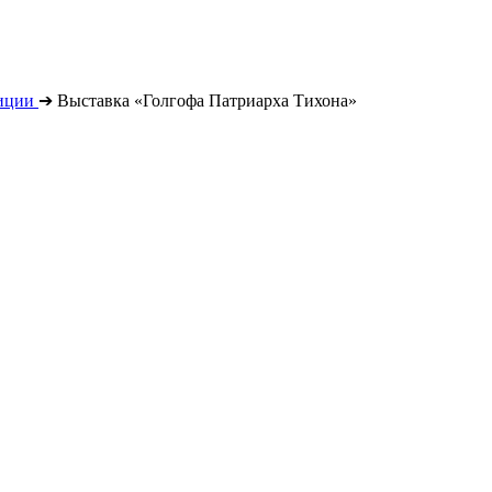
иции
➔
Выставка «Голгофа Патриарха Тихона»