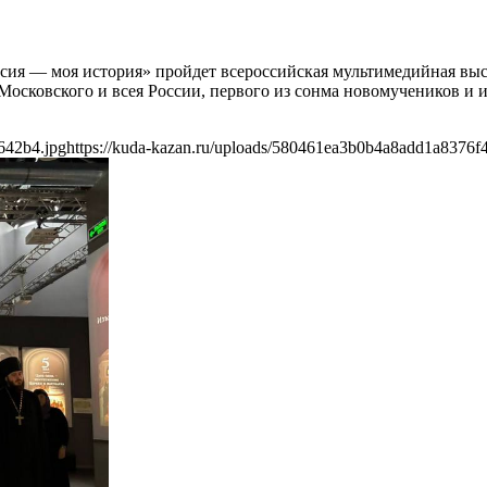
Россия — моя история» пройдет всероссийская мультимедийная в
Московского и всея России, первого из сонма новомучеников и 
642b4.jpg
https://kuda-kazan.ru/uploads/580461ea3b0b4a8add1a8376f