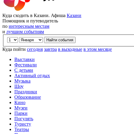
Куда сходить в Казани. Афиша
Казани
Помощник и путеводитель
по
интересным местам
и
лучшим событиям
Куда пойти
сегодня
завтра
в выходные
в этом месяце
Выставки
Фестивали
С детьми
Активный отдых
Музыка
Шоу
Праздники
Образование
Кино
Музеи
Парки
Погулять
Туристу
Театры