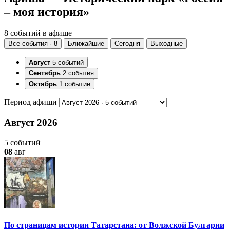
– моя история»
8 событий в афише
Все события · 8
Ближайшие
Сегодня
Выходные
Август
5 событий
Сентябрь
2 события
Октябрь
1 событие
Период афиши
Август 2026
5 событий
08
авг
По страницам истории Татарстана: от Волжской Булгарии