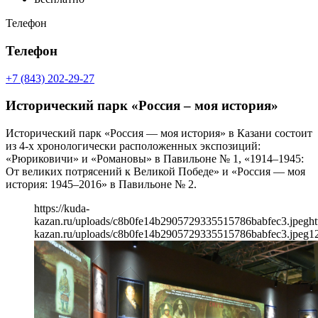
Телефон
Телефон
+7 (843) 202-29-27
Исторический парк «Россия – моя история»
Исторический парк «Россия — моя история» в Казани состоит
из 4-х хронологически расположенных экспозиций:
«Рюриковичи» и «Романовы» в Павильоне № 1, «1914–1945:
От великих потрясений к Великой Победе» и «Россия — моя
история: 1945–2016» в Павильоне № 2.
https://kuda-
kazan.ru/uploads/c8b0fe14b2905729335515786babfec3.jpeg
ht
kazan.ru/uploads/c8b0fe14b2905729335515786babfec3.jpeg
1