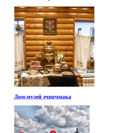
Дом-музей эчпочмака