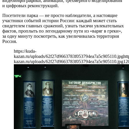
видеоинфографики, анимации, трехмерного моделирования
и цифровых реконструкций.
Посетители парка — не просто наблюдатели, а настоящие
участники событий истории России: каждый может стать
свидетелем главных сражений, узнать тысячи увлекательных
фактов, проплыть по легендарному пути из «варяг в греки»,
за одну минуту посмотреть, как увеличивалась территория
Россия.
https://kuda-
kazan.ru/uploads/62f27d9663783f053794ea7a5c905110.jpg
htt
kazan.ru/uploads/62f27d9663783f053794ea7a5c905110.jpg
12