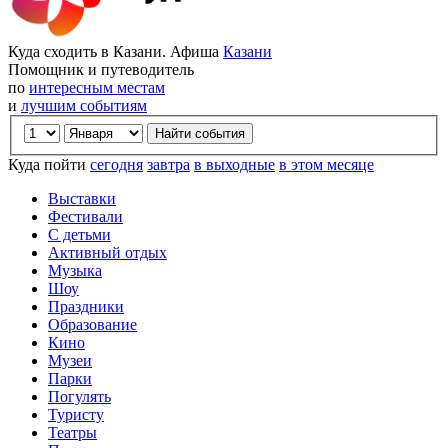
Куда сходить в Казани. Афиша
Казани
Помощник и путеводитель
по
интересным местам
и
лучшим событиям
Куда пойти
сегодня
завтра
в выходные
в этом месяце
Выставки
Фестивали
С детьми
Активный отдых
Музыка
Шоу
Праздники
Образование
Кино
Музеи
Парки
Погулять
Туристу
Театры