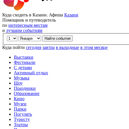
Куда сходить в Казани. Афиша
Казани
Помощник и путеводитель
по
интересным местам
и
лучшим событиям
Куда пойти
сегодня
завтра
в выходные
в этом месяце
Выставки
Фестивали
С детьми
Активный отдых
Музыка
Шоу
Праздники
Образование
Кино
Музеи
Парки
Погулять
Туристу
Театры