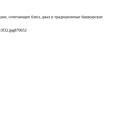
зиции, сочетающие блюз, джаз и традиционные башкирские
e3f32.jpg
870
652