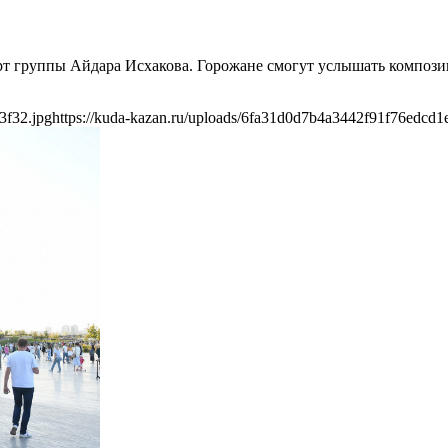
церт группы Айдара Исхакова. Горожане смогут услышать компо
3f32.jpg
https://kuda-kazan.ru/uploads/6fa31d0d7b4a3442f91f76edcd1