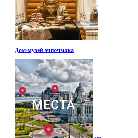
Дом-музей эчпочмака