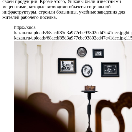
своей продукции. Кроме этого, Ушковы были известными
меценатами, которые возводили объекты социальной
инфраструктуры, строили больницы, учебные заведения для
жителей рабочего поселка.
https://kuda-
kazan.ru/uploads/68acdf85d3a977ebe93802cd47c41dec.jpg
htt
kazan.ru/uploads/68acdf85d3a977ebe93802cd47c41dec.jpg
11