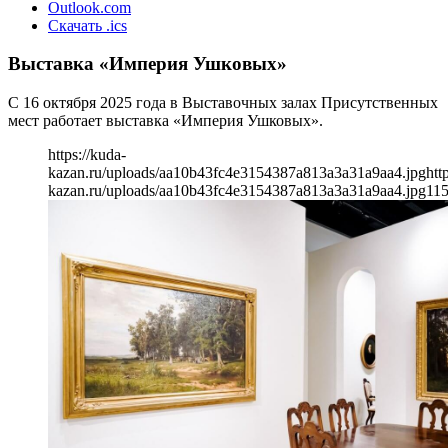
Outlook.com
Скачать .ics
Выставка «Империя Ушковых»
С 16 октября 2025 года в Выставочных залах Присутственных
мест работает выставка «Империя Ушковых».
https://kuda-
kazan.ru/uploads/aa10b43fc4e3154387a813a3a31a9aa4.jpg
htt
kazan.ru/uploads/aa10b43fc4e3154387a813a3a31a9aa4.jpg
11