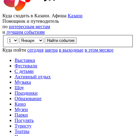
Куда сходить в Казани. Афиша
Казани
Помощник и путеводитель
по
интересным местам
и
лучшим событиям
Куда пойти
сегодня
завтра
в выходные
в этом месяце
Выставки
Фестивали
С детьми
Активный отдых
Музыка
Шоу
Праздники
Образование
Кино
Музеи
Парки
Погулять
Туристу
Театры