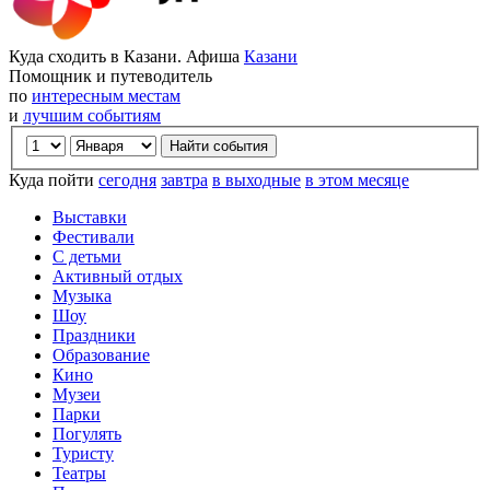
Куда сходить в Казани. Афиша
Казани
Помощник и путеводитель
по
интересным местам
и
лучшим событиям
Куда пойти
сегодня
завтра
в выходные
в этом месяце
Выставки
Фестивали
С детьми
Активный отдых
Музыка
Шоу
Праздники
Образование
Кино
Музеи
Парки
Погулять
Туристу
Театры