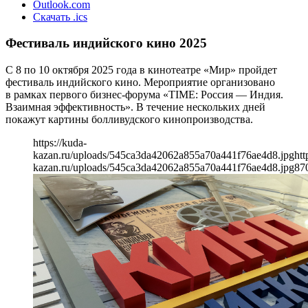
Outlook.com
Скачать .ics
Фестиваль индийского кино 2025
С 8 по 10 октября 2025 года в кинотеатре «Мир» пройдет
фестиваль индийского кино. Мероприятие организовано
в рамках первого бизнес-форума «TIME: Россия — Индия.
Взаимная эффективность». В течение нескольких дней
покажут картины болливудского кинопроизводства.
https://kuda-
kazan.ru/uploads/545ca3da42062a855a70a441f76ae4d8.jpg
htt
kazan.ru/uploads/545ca3da42062a855a70a441f76ae4d8.jpg
87