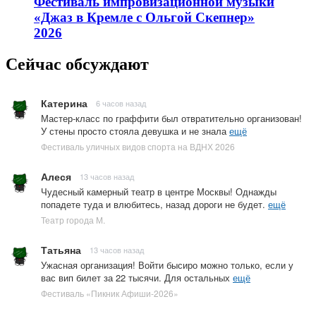
Фестиваль импровизационной музыки
«Джаз в Кремле с Ольгой Скепнер»
2026
Сейчас обсуждают
Катерина
6 часов назад
Мастер-класс по граффити был отвратительно организован!
У стены просто стояла девушка и не знала
ещё
Фестиваль уличных видов спорта на ВДНХ 2026
Алеся
13 часов назад
Чудесный камерный театр в центре Москвы! Однажды
попадете туда и влюбитесь, назад дороги не будет.
ещё
Театр города М.
Татьяна
13 часов назад
Ужасная организация! Войти бысиро можно только, если у
вас вип билет за 22 тысячи. Для остальных
ещё
Фестиваль «Пикник Афиши-2026»