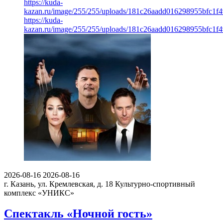
https://kuda-
kazan.ru/image/255/255/uploads/181c26aadd016298955bfc1f
https://kuda-
kazan.ru/image/255/255/uploads/181c26aadd016298955bfc1f
2026-08-16
2026-08-16
г. Казань, ул. Кремлевская, д. 18
Культурно-спортивный
комплекс «УНИКС»
Спектакль «Ночной гость»