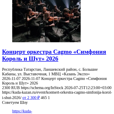
Концерт оркестра Cagmo «Симфония
Король и Шут» 2026
Республика Татарстан, Лаишевский район, с. Большие
Кабаны, ул. Выставочная, 1
МВЦ «Казань Экспо»
2026-11-07
2026-11-07
Концерт оркестра Cagmo «Симфония
Король и Шут» 2026
2300
RUB
https://schema.org/InStock
2026-07-25T12:23:00+03:00
https://kuda-kazan.ru/event/kontsert-orkestra-cagmo-simfonija-korol-
i-shut-2026/
от 2 300
₽
465
1
Советуем Шоу
https://kuda-