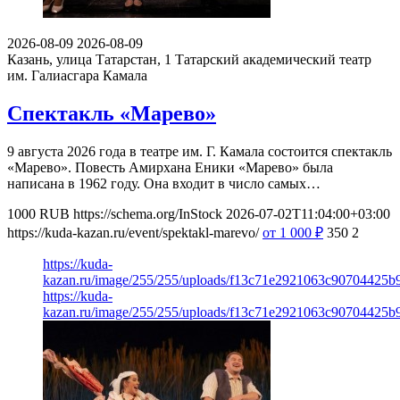
2026-08-09
2026-08-09
Казань, улица Татарстан, 1
Татарский академический театр
им. Галиасгара Камала
Спектакль «Марево»
9 августа 2026 года в театре им. Г. Камала состоится спектакль
«Марево». Повесть Амирхана Еники «Марево» была
написана в 1962 году. Она входит в число самых…
1000
RUB
https://schema.org/InStock
2026-07-02T11:04:00+03:00
https://kuda-kazan.ru/event/spektakl-marevo/
от 1 000
₽
350
2
https://kuda-
kazan.ru/image/255/255/uploads/f13c71e2921063c90704425b
https://kuda-
kazan.ru/image/255/255/uploads/f13c71e2921063c90704425b