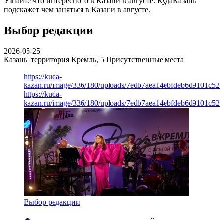
Узнайте что интересного в Казани в августе. КудаКазань
подскажет чем заняться в Казани в августе.
Выбор редакции
2026-05-25
Казань, территория Кремль, 5
Присутственные места
https://kuda-
kazan.ru/image/336/180/uploads/7edb7aea14ebfdeb6d9101c5
https://kuda-
kazan.ru/image/336/180/uploads/7edb7aea14ebfdeb6d9101c5
Выбор редакции