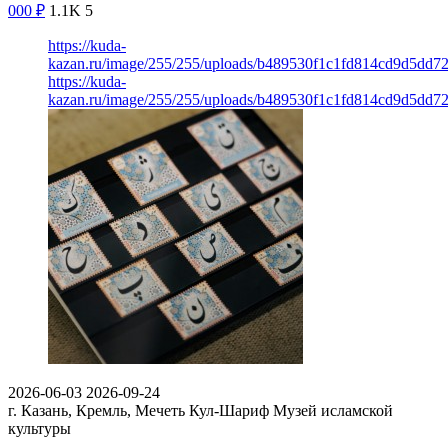
000
₽
1.1K
5
https://kuda-
kazan.ru/image/255/255/uploads/b489530f1c1fd814cd9d5dd7
https://kuda-
kazan.ru/image/255/255/uploads/b489530f1c1fd814cd9d5dd7
2026-06-03
2026-09-24
г. Казань, Кремль, Мечеть Кул-Шариф
Музей исламской
культуры