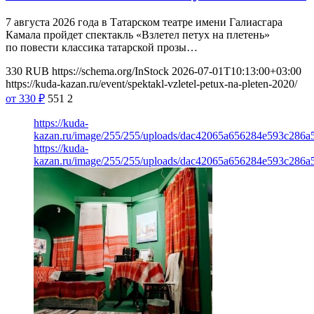
7 августа 2026 года в Татарском театре имени Галиасгара
Камала пройдет спектакль «Взлетел петух на плетень»
по повести классика татарской прозы…
330
RUB
https://schema.org/InStock
2026-07-01T10:13:00+03:00
https://kuda-kazan.ru/event/spektakl-vzletel-petux-na-pleten-2020/
от 330
₽
551
2
https://kuda-
kazan.ru/image/255/255/uploads/dac42065a656284e593c286a
https://kuda-
kazan.ru/image/255/255/uploads/dac42065a656284e593c286a