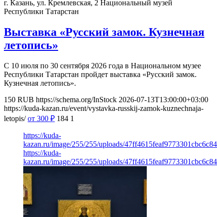
г. Казань, ул. Кремлевская, 2
Национальный музей
Республики Татарстан
Выставка «Русский замок. Кузнечная
летопись»
С 10 июля по 30 сентября 2026 года в Национальном музее
Республики Татарстан пройдет выставка «Русский замок.
Кузнечная летопись».
150
RUB
https://schema.org/InStock
2026-07-13T13:00:00+03:00
https://kuda-kazan.ru/event/vystavka-russkij-zamok-kuznechnaja-
letopis/
от 300
₽
184
1
https://kuda-
kazan.ru/image/255/255/uploads/47ff4615feaf9773301cbc6c84
https://kuda-
kazan.ru/image/255/255/uploads/47ff4615feaf9773301cbc6c84