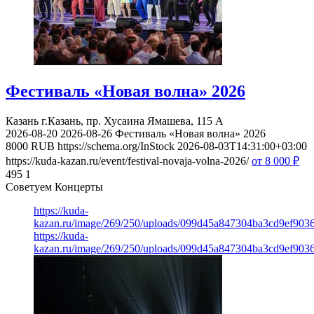
Фестиваль «Новая волна» 2026
Казань
г.Казань, пр. Хусаина Ямашева, 115 A
2026-08-20
2026-08-26
Фестиваль «Новая волна» 2026
8000
RUB
https://schema.org/InStock
2026-08-03T14:31:00+03:00
https://kuda-kazan.ru/event/festival-novaja-volna-2026/
от 8 000
₽
495
1
Советуем Концерты
https://kuda-
kazan.ru/image/269/250/uploads/099d45a847304ba3cd9ef903
https://kuda-
kazan.ru/image/269/250/uploads/099d45a847304ba3cd9ef903