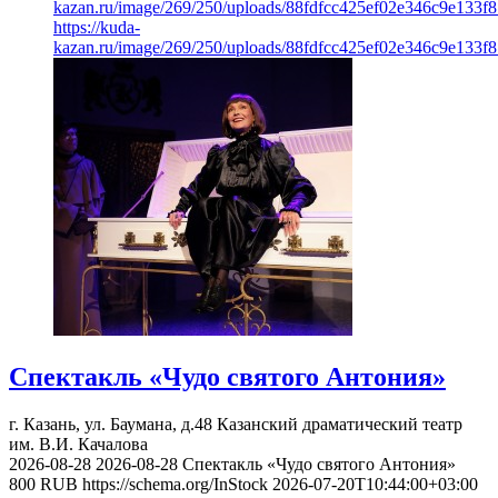
kazan.ru/image/269/250/uploads/88fdfcc425ef02e346c9e133f8
https://kuda-
kazan.ru/image/269/250/uploads/88fdfcc425ef02e346c9e133f8
Спектакль «Чудо святого Антония»
г. Казань, ул. Баумана, д.48
Казанский драматический театр
им. В.И. Качалова
2026-08-28
2026-08-28
Спектакль «Чудо святого Антония»
800
RUB
https://schema.org/InStock
2026-07-20T10:44:00+03:00