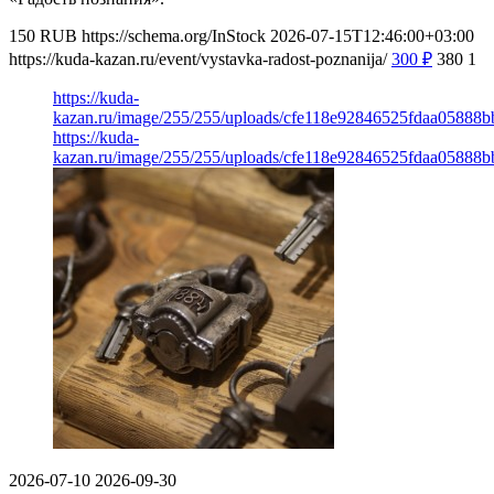
150
RUB
https://schema.org/InStock
2026-07-15T12:46:00+03:00
https://kuda-kazan.ru/event/vystavka-radost-poznanija/
300
₽
380
1
https://kuda-
kazan.ru/image/255/255/uploads/cfe118e92846525fdaa05888b
https://kuda-
kazan.ru/image/255/255/uploads/cfe118e92846525fdaa05888b
2026-07-10
2026-09-30