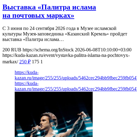
Выставка «Палитра ислама
на почтовых марках»
С 3 июня по 24 сентября 2026 года в Музее исламской
культуры Музея-заповедника «Казанский Кремль» пройдет
выставка «Палитра ислама…
200
RUB
https://schema.org/InStock
2026-06-08T10:10:00+03:00
https://kuda-kazan.ru/event/vystavka-palitra-islama-na-pochtovyx-
markax/
250
₽
175
1
https://kuda-
kazan.ru/image/255/255/uploads/5462cec294bb9fbec259fb05
https://kuda-
kazan.ru/image/255/255/uploads/5462cec294bb9fbec259fb05