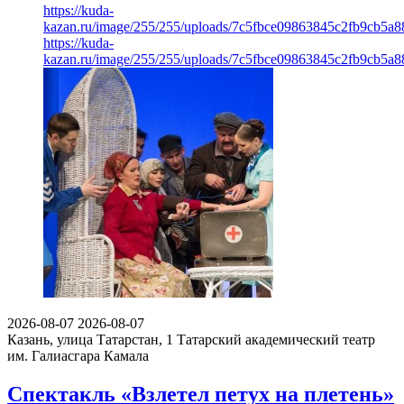
https://kuda-
kazan.ru/image/255/255/uploads/7c5fbce09863845c2fb9cb5a8
https://kuda-
kazan.ru/image/255/255/uploads/7c5fbce09863845c2fb9cb5a8
2026-08-07
2026-08-07
Казань, улица Татарстан, 1
Татарский академический театр
им. Галиасгара Камала
Спектакль «Взлетел петух на плетень»