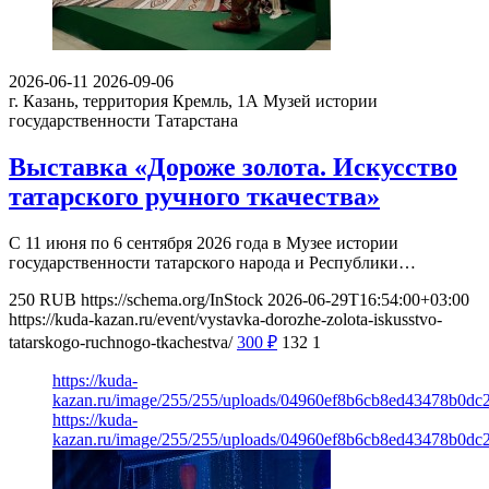
2026-06-11
2026-09-06
г. Казань, территория Кремль, 1А
Музей истории
государственности Татарстана
Выставка «Дороже золота. Искусство
татарского ручного ткачества»
С 11 июня по 6 сентября 2026 года в Музее истории
государственности татарского народа и Республики…
250
RUB
https://schema.org/InStock
2026-06-29T16:54:00+03:00
https://kuda-kazan.ru/event/vystavka-dorozhe-zolota-iskusstvo-
tatarskogo-ruchnogo-tkachestva/
300
₽
132
1
https://kuda-
kazan.ru/image/255/255/uploads/04960ef8b6cb8ed43478b0dc2
https://kuda-
kazan.ru/image/255/255/uploads/04960ef8b6cb8ed43478b0dc2