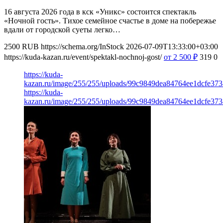
16 августа 2026 года в кск «Уникс» состоится спектакль
«Ночной гость». Тихое семейное счастье в доме на побережье
вдали от городской суеты легко…
2500
RUB
https://schema.org/InStock
2026-07-09T13:33:00+03:00
https://kuda-kazan.ru/event/spektakl-nochnoj-gost/
от 2 500
₽
319
0
https://kuda-
kazan.ru/image/255/255/uploads/99c9849dea84764ee1dcfe373
https://kuda-
kazan.ru/image/255/255/uploads/99c9849dea84764ee1dcfe373