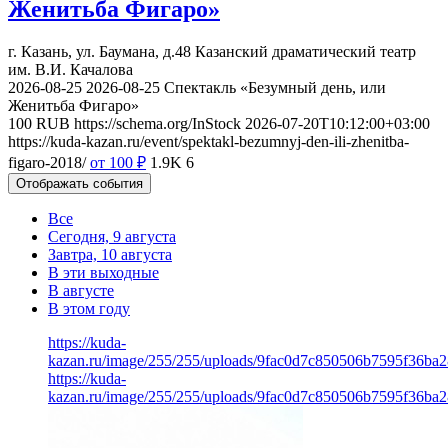
Женитьба Фигаро»
г. Казань, ул. Баумана, д.48
Казанский драматический театр
им. В.И. Качалова
2026-08-25
2026-08-25
Спектакль «Безумный день, или
Женитьба Фигаро»
100
RUB
https://schema.org/InStock
2026-07-20T10:12:00+03:00
https://kuda-kazan.ru/event/spektakl-bezumnyj-den-ili-zhenitba-
figaro-2018/
от 100
₽
1.9K
6
Отображать события
Все
Сегодня, 9 августа
Завтра, 10 августа
В эти выходные
В августе
В этом году
https://kuda-
kazan.ru/image/255/255/uploads/9fac0d7c850506b7595f36ba2
https://kuda-
kazan.ru/image/255/255/uploads/9fac0d7c850506b7595f36ba2