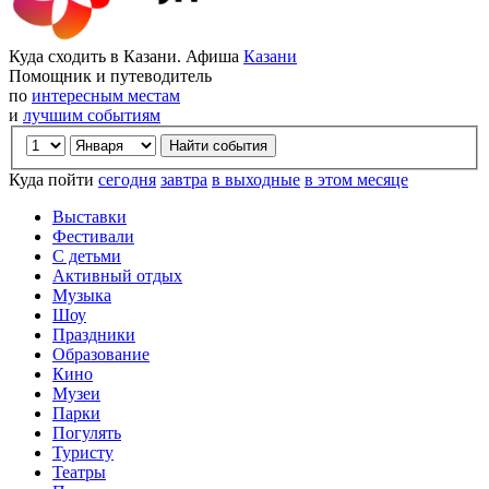
Куда сходить в Казани. Афиша
Казани
Помощник и путеводитель
по
интересным местам
и
лучшим событиям
Куда пойти
сегодня
завтра
в выходные
в этом месяце
Выставки
Фестивали
С детьми
Активный отдых
Музыка
Шоу
Праздники
Образование
Кино
Музеи
Парки
Погулять
Туристу
Театры