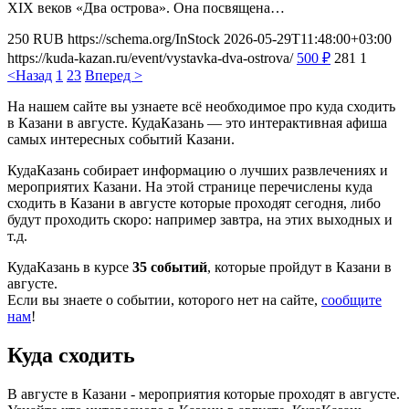
XIX веков «Два острова». Она посвящена…
250
RUB
https://schema.org/InStock
2026-05-29T11:48:00+03:00
https://kuda-kazan.ru/event/vystavka-dva-ostrova/
500
₽
281
1
<Назад
1
2
3
Вперед >
На нашем сайте вы узнаете всё необходимое про куда сходить
в Казани в августе. КудаКазань — это интерактивная афиша
самых интересных событий Казани.
КудаКазань собирает информацию о лучших развлечениях и
мероприятих Казани. На этой странице перечислены куда
сходить в Казани в августе которые проходят сегодня, либо
будут проходить скоро: например завтра, на этих выходных и
т.д.
КудаКазань в курсе
35 событий
, которые пройдут в Казани в
августе.
Если вы знаете о событии, которого нет на сайте,
сообщите
нам
!
Куда сходить
В августе в Казани - мероприятия которые проходят в августе.