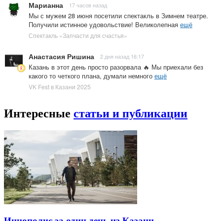
Марианна
17 часов назад
Мы с мужем 28 июня посетили спектакль в Зимнем театре.
Получили истинное удовольствие! Великолепная
ещё
Спектакль «Запчасти для счастья»
Анастасия Ришина
2 дня назад 16:17
Казань в этот день просто разорвала 🔥 Мы приехали без
какого то четкого плана, думали немного
ещё
VK Fest в Казани 2025
Интересные
статьи и публикации
Иннополис за один день из Казани