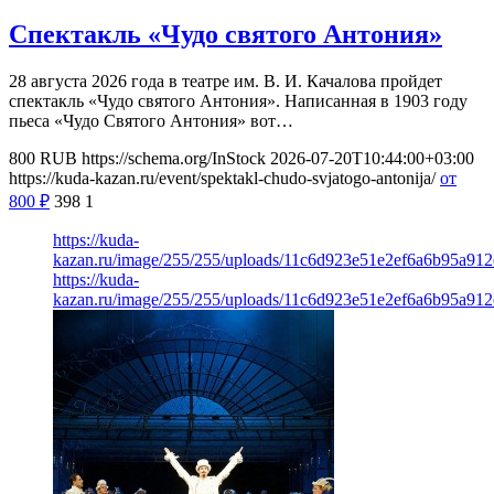
Спектакль «Чудо святого Антония»
28 августа 2026 года в театре им. В. И. Качалова пройдет
спектакль «Чудо святого Антония». Написанная в 1903 году
пьеса «Чудо Святого Антония» вот…
800
RUB
https://schema.org/InStock
2026-07-20T10:44:00+03:00
https://kuda-kazan.ru/event/spektakl-chudo-svjatogo-antonija/
от
800
₽
398
1
https://kuda-
kazan.ru/image/255/255/uploads/11c6d923e51e2ef6a6b95a912
https://kuda-
kazan.ru/image/255/255/uploads/11c6d923e51e2ef6a6b95a912