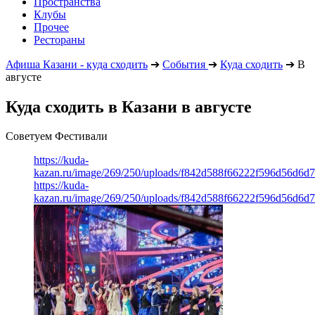
Пространства
Клубы
Прочее
Рестораны
Афиша Казани - куда сходить
➔
События
➔
Куда сходить
➔
В
августе
Куда сходить в Казани в августе
Советуем Фестивали
https://kuda-
kazan.ru/image/269/250/uploads/f842d588f66222f596d56d6d
https://kuda-
kazan.ru/image/269/250/uploads/f842d588f66222f596d56d6d