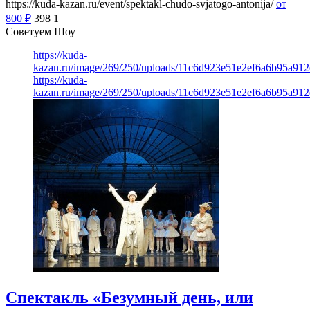
https://kuda-kazan.ru/event/spektakl-chudo-svjatogo-antonija/
от
800
₽
398
1
Советуем Шоу
https://kuda-
kazan.ru/image/269/250/uploads/11c6d923e51e2ef6a6b95a912
https://kuda-
kazan.ru/image/269/250/uploads/11c6d923e51e2ef6a6b95a912
Спектакль «Безумный день, или