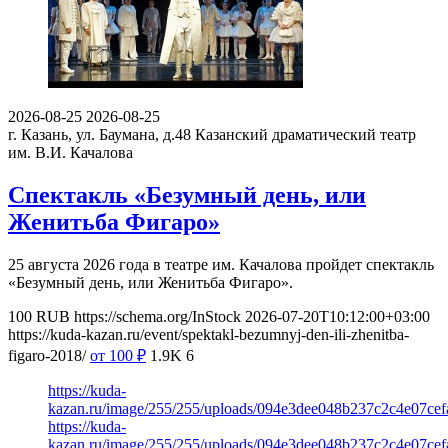
2026-08-25
2026-08-25
г. Казань, ул. Баумана, д.48
Казанский драматический театр
им. В.И. Качалова
Спектакль «Безумный день, или
Женитьба Фигаро»
25 августа 2026 года в театре им. Качалова пройдет спектакль
«Безумный день, или Женитьба Фигаро».
100
RUB
https://schema.org/InStock
2026-07-20T10:12:00+03:00
https://kuda-kazan.ru/event/spektakl-bezumnyj-den-ili-zhenitba-
figaro-2018/
от 100
₽
1.9K
6
https://kuda-
kazan.ru/image/255/255/uploads/094e3dee048b237c2c4e07cef
https://kuda-
kazan.ru/image/255/255/uploads/094e3dee048b237c2c4e07cef