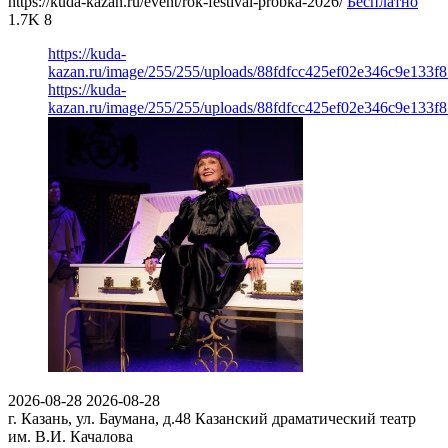
https://kuda-kazan.ru/event/rok-festival-probka-2026/
Бесплатно
1.7K
8
https://kuda-
kazan.ru/image/255/255/uploads/88fdfcc425ef02e346c9e133f8
https://kuda-
kazan.ru/image/255/255/uploads/88fdfcc425ef02e346c9e133f8
2026-08-28
2026-08-28
г. Казань, ул. Баумана, д.48
Казанский драматический театр
им. В.И. Качалова