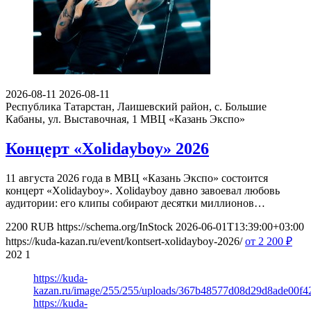
2026-08-11
2026-08-11
Республика Татарстан, Лаишевский район, с. Большие
Кабаны, ул. Выставочная, 1
МВЦ «Казань Экспо»
Концерт «Xolidayboy» 2026
11 августа 2026 года в МВЦ «Казань Экспо» состоится
концерт «Xolidayboy». Xolidayboy давно завоевал любовь
аудитории: его клипы собирают десятки миллионов…
2200
RUB
https://schema.org/InStock
2026-06-01T13:39:00+03:00
https://kuda-kazan.ru/event/kontsert-xolidayboy-2026/
от 2 200
₽
202
1
https://kuda-
kazan.ru/image/255/255/uploads/367b48577d08d29d8ade00f4
https://kuda-