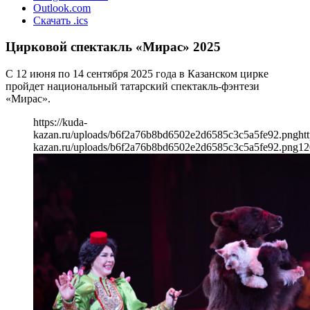
Outlook.com
Скачать .ics
Цирковой спектакль «Мирас» 2025
С 12 июня по 14 сентября 2025 года в Казанском цирке
пройдет национальный татарский спектакль-фэнтези
«Мирас».
https://kuda-
kazan.ru/uploads/b6f2a76b8bd6502e2d6585c3c5a5fe92.png
ht
kazan.ru/uploads/b6f2a76b8bd6502e2d6585c3c5a5fe92.png
12