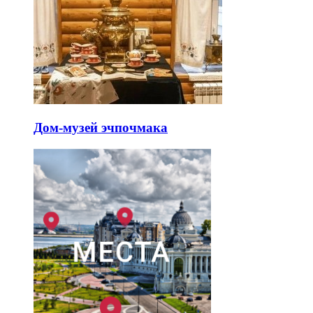
Дом-музей эчпочмака