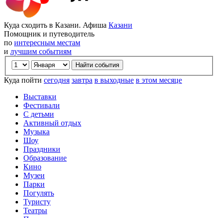
Куда сходить в Казани. Афиша
Казани
Помощник и путеводитель
по
интересным местам
и
лучшим событиям
Куда пойти
сегодня
завтра
в выходные
в этом месяце
Выставки
Фестивали
С детьми
Активный отдых
Музыка
Шоу
Праздники
Образование
Кино
Музеи
Парки
Погулять
Туристу
Театры