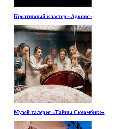
Креативный кластер «Адонис»
Музей-галерея «Тайны Сююмбике»