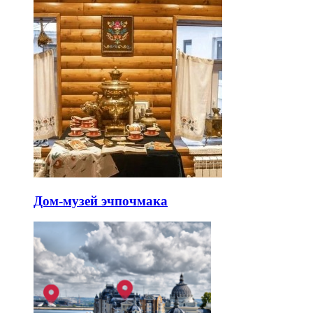
Дом-музей эчпочмака