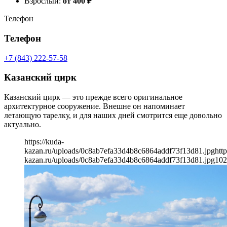
Взрослый:
от 400
₽
Телефон
Телефон
+7 (843) 222-57-58
Казанский цирк
Казанский цирк — это прежде всего оригинальное
архитектурное сооружение. Внешне он напоминает
летающую тарелку, и для наших дней смотрится еще довольно
актуально.
https://kuda-
kazan.ru/uploads/0c8ab7efa33d4b8c6864addf73f13d81.jpg
http
kazan.ru/uploads/0c8ab7efa33d4b8c6864addf73f13d81.jpg
102