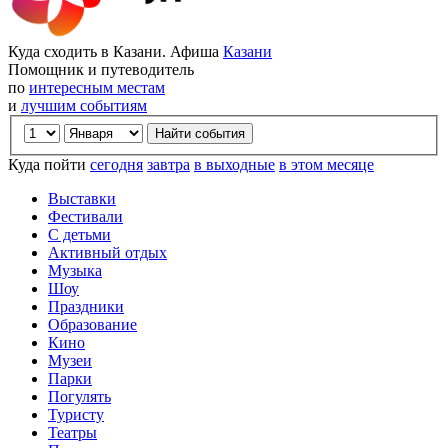
Куда сходить в Казани. Афиша
Казани
Помощник и путеводитель
по
интересным местам
и
лучшим событиям
Куда пойти
сегодня
завтра
в выходные
в этом месяце
Выставки
Фестивали
С детьми
Активный отдых
Музыка
Шоу
Праздники
Образование
Кино
Музеи
Парки
Погулять
Туристу
Театры