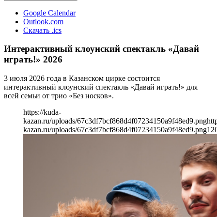
Google Calendar
Outlook.com
Скачать .ics
Интерактивный клоунский спектакль «Давай
играть!» 2026
3 июля 2026 года в Казанском цирке состоится
интерактивный клоунский спектакль «Давай играть!» для
всей семьи от трио «Без носков».
https://kuda-
kazan.ru/uploads/67c3df7bcf868d4f07234150a9f48ed9.png
htt
kazan.ru/uploads/67c3df7bcf868d4f07234150a9f48ed9.png
12