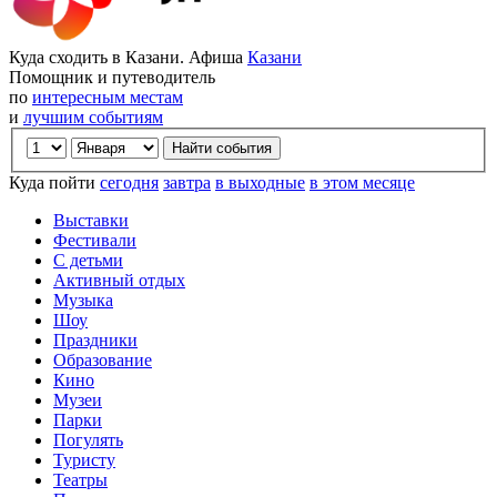
Куда сходить в Казани. Афиша
Казани
Помощник и путеводитель
по
интересным местам
и
лучшим событиям
Куда пойти
сегодня
завтра
в выходные
в этом месяце
Выставки
Фестивали
С детьми
Активный отдых
Музыка
Шоу
Праздники
Образование
Кино
Музеи
Парки
Погулять
Туристу
Театры