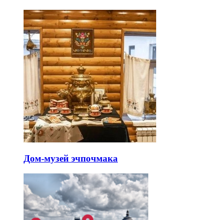
Дом-музей эчпочмака