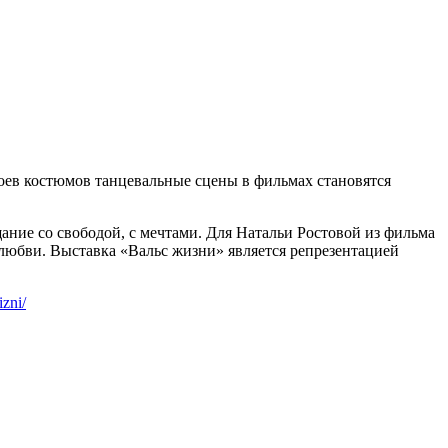
оев костюмов танцевальные сцены в фильмах становятся
ние со свободой, с мечтами. Для Натальи Ростовой из фильма
 любви. Выставка «Вальс жизни» является репрезентацией
izni/