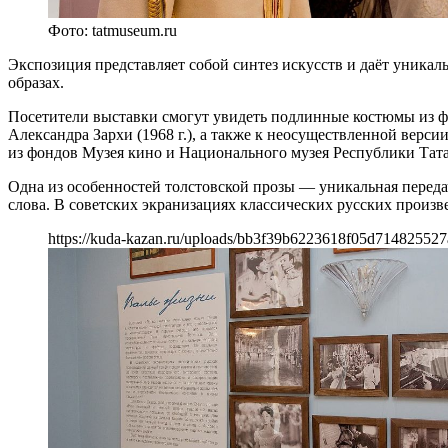
Фото: tatmuseum.ru
Экспозиция представляет собой синтез искусств и даёт уник
образах.
Посетители выставки смогут увидеть подлинные костюмы из фи
Александра Зархи (1968 г.), а также к неосуществленной верс
из фондов Музея кино и Национального музея Республики Тата
Одна из особенностей толстовской прозы — уникальная переда
слова. В советских экранизациях классических русских произ
https://kuda-kazan.ru/uploads/bb3f39b6223618f05d714825527