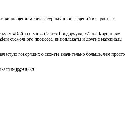
ьным воплощением литературных произведений в экранных
ильмам «Война и мир» Сергея Бондарчука, «Анна Каренина»
графии съёмочного процесса, киноплакаты и другие материалы
зачастую говорящих о сюжете значительно больше, чем просто
27ac439.jpg
930
620