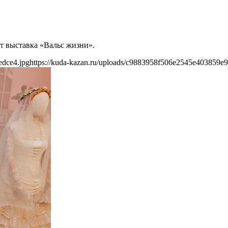
ет выставка «Вальс жизни».
edce4.jpg
https://kuda-kazan.ru/uploads/c9883958f506e2545e403859e9