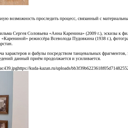
альную возможность проследить процесс, связанный с материал
льма Сергея Соловьева «Анна Каренина» (2009 г.), эскизы к ф
ии «Карениной» режиссёра Всеволода Пудовкина (1938 г.), фото
рстан.
ча характеров и фабулы посредством танцевальных фрагментов, 
ведений данный приём продолжается и усиливается.
ac439.jpg
https://kuda-kazan.ru/uploads/bb3f39b6223618f05d7148255