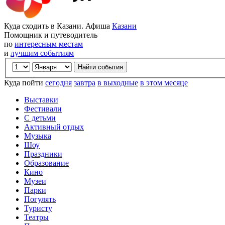
Куда сходить в Казани. Афиша
Казани
Помощник и путеводитель
по
интересным местам
и
лучшим событиям
Куда пойти
сегодня
завтра
в выходные
в этом месяце
Выставки
Фестивали
С детьми
Активный отдых
Музыка
Шоу
Праздники
Образование
Кино
Музеи
Парки
Погулять
Туристу
Театры