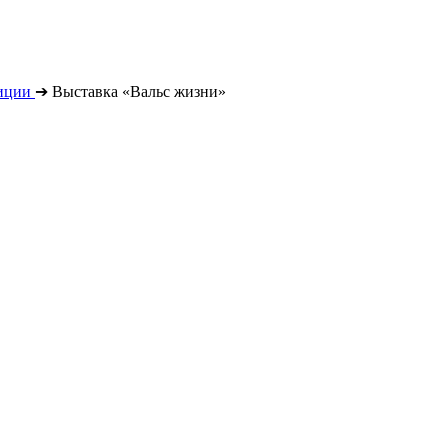
иции
➔
Выставка «Вальс жизни»