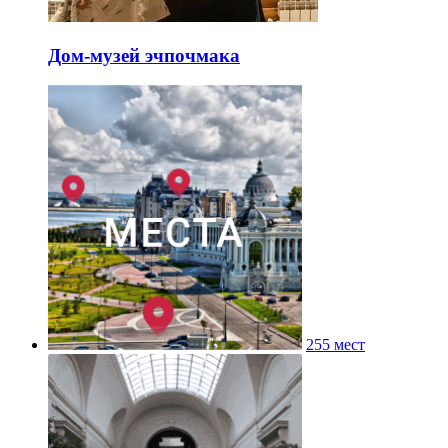
Дом-музей эчпочмака
255 мест