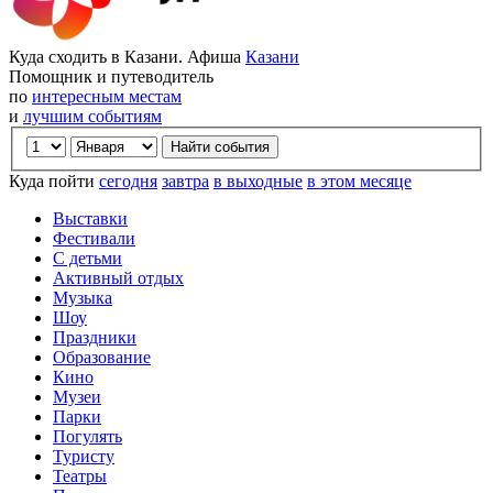
Куда сходить в Казани. Афиша
Казани
Помощник и путеводитель
по
интересным местам
и
лучшим событиям
Куда пойти
сегодня
завтра
в выходные
в этом месяце
Выставки
Фестивали
С детьми
Активный отдых
Музыка
Шоу
Праздники
Образование
Кино
Музеи
Парки
Погулять
Туристу
Театры