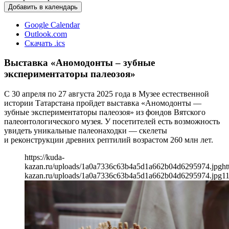
Добавить в календарь
Google Calendar
Outlook.com
Скачать .ics
Выставка «Аномодонты – зубные
экспериментаторы палеозоя»
С 30 апреля по 27 августа 2025 года в Музее естественной
истории Татарстана пройдет выставка «Аномодонты —
зубные экспериментаторы палеозоя» из фондов Вятского
палеонтологического музея. У посетителей есть возможность
увидеть уникальные палеонаходки — скелеты
и реконструкции древних рептилий возрастом 260 млн лет.
https://kuda-
kazan.ru/uploads/1a0a7336c63b4a5d1a662b04d6295974.jpg
ht
kazan.ru/uploads/1a0a7336c63b4a5d1a662b04d6295974.jpg
1