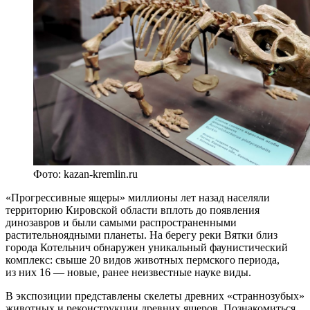
Фото: kazan-kremlin.ru
«Прогрессивные ящеры» миллионы лет назад населяли
территорию Кировской области вплоть до появления
динозавров и были самыми распространенными
растительноядными планеты. На берегу реки Вятки близ
города Котельнич обнаружен уникальный фаунистический
комплекс: свыше 20 видов животных пермского периода,
из них 16 — новые, ранее неизвестные науке виды.
В экспозиции представлены скелеты древних «страннозубых»
животных и реконструкции древних ящеров. Познакомиться