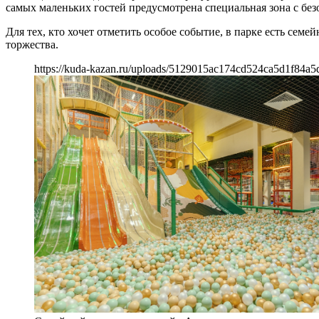
самых маленьких гостей предусмотрена специальная зона с б
Для тех, кто хочет отметить особое событие, в парке есть се
торжества.
https://kuda-kazan.ru/uploads/5129015ac174cd524ca5d1f84a5d