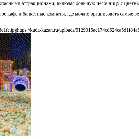
езопасными аттракционами, включая большую песочницу с цветн
мейное кафе и банкетные комнаты, где можно организовать самые
e1fe.jpg
https://kuda-kazan.ru/uploads/5129015ac174cd524ca5d1f84a5