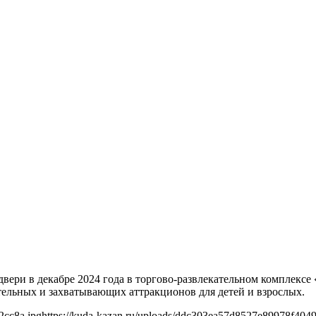
ери в декабре 2024 года в торгово-развлекательном комплексе
тельных и захватывающих аттракционов для детей и взрослых.
2cc8a.jpg
https://kuda-kazan.ru/uploads/ddc303ea57d8527e89978f404