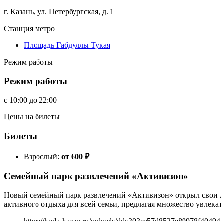
г. Казань, ул. Петербургская, д. 1
Станция метро
Площадь Габдуллы Тукая
Режим работы
Режим работы
c
10:00
до
22:00
Цены на билеты
Билеты
Взрослый:
от 600
₽
Семейный парк развлечений «Активизон»
Новый семейный парк развлечений «Активизон» открыл свои дв
активного отдыха для всей семьи, предлагая множество увлека
https://kuda-kazan.ru/uploads/ddc303ea57d8527e89978f40494