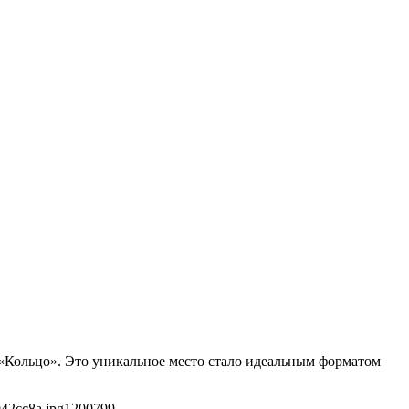
 «Кольцо». Это уникальное место стало идеальным форматом
942cc8a.jpg
1200
799