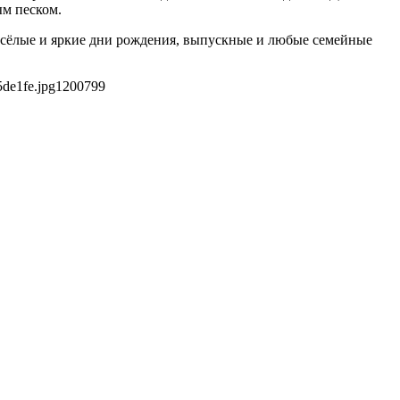
ым песком.
 весёлые и яркие дни рождения, выпускные и любые семейные
de1fe.jpg
1200
799