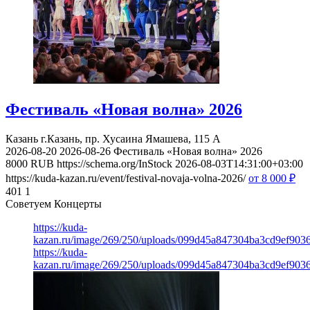
Фестиваль «Новая волна» 2026
Казань
г.Казань, пр. Хусаина Ямашева, 115 A
2026-08-20
2026-08-26
Фестиваль «Новая волна» 2026
8000
RUB
https://schema.org/InStock
2026-08-03T14:31:00+03:00
https://kuda-kazan.ru/event/festival-novaja-volna-2026/
от 8 000
₽
401
1
Советуем Концерты
https://kuda-
kazan.ru/image/269/250/uploads/099d45a847304ba3cd9ef903
https://kuda-
kazan.ru/image/269/250/uploads/099d45a847304ba3cd9ef903