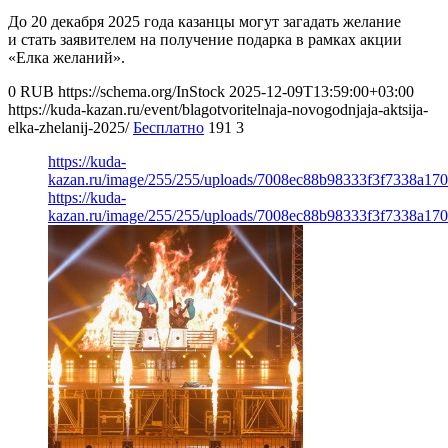
До 20 декабря 2025 года казанцы могут загадать желание
и стать заявителем на получение подарка в рамках акции
«Елка желаний».
0
RUB
https://schema.org/InStock
2025-12-09T13:59:00+03:00
https://kuda-kazan.ru/event/blagotvoritelnaja-novogodnjaja-aktsija-
elka-zhelanij-2025/
Бесплатно
191
3
https://kuda-
kazan.ru/image/255/255/uploads/7008ec88b98333f3f7338a17
https://kuda-
kazan.ru/image/255/255/uploads/7008ec88b98333f3f7338a17