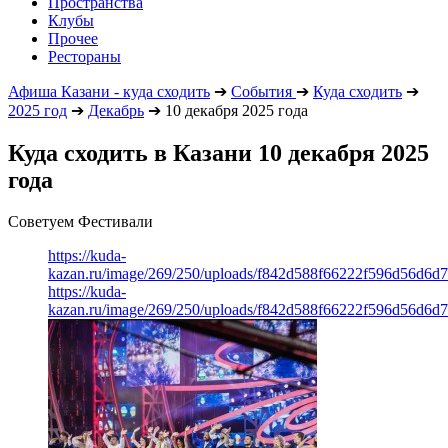
Пространства
Клубы
Прочее
Рестораны
Афиша Казани - куда сходить
➔
События
➔
Куда сходить
➔
2025 год
➔
Декабрь
➔
10 декабря 2025 года
Куда сходить в Казани 10 декабря 2025
года
Советуем Фестивали
https://kuda-
kazan.ru/image/269/250/uploads/f842d588f66222f596d56d6d
https://kuda-
kazan.ru/image/269/250/uploads/f842d588f66222f596d56d6d