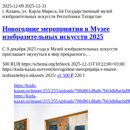
2025-12-09
2025-12-31
г. Казань, ул. Карла Маркса, 64
Государственный музей
изобразительных искусств Республики Татарстан
Новогодние мероприятия в Музее
изобразительных искусств 2025
С 9 декабря 2025 года в Музей изобразительных искусств
приглашает окунуться в мир прекрасного…
500
RUB
https://schema.org/InStock
2025-12-11T10:22:00+03:00
https://kuda-kazan.ru/event/novogodnie-meroprijatija-v-muzee-
izobrazitelnyx-iskusstv-2025/
от 500
₽
220
1
https://kuda-
kazan.ru/image/255/255/uploads/708d861d8a8c7b63db8acbd9
https://kuda-
kazan.ru/image/255/255/uploads/708d861d8a8c7b63db8acbd9