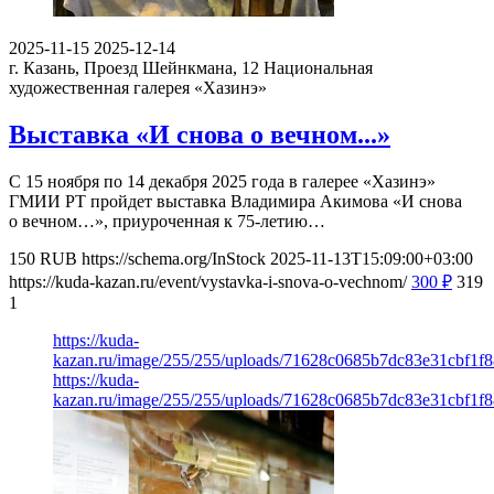
2025-11-15
2025-12-14
г. Казань, Проезд Шейнкмана, 12
Национальная
художественная галерея «Хазинэ»
Выставка «И снова о вечном...»
С 15 ноября по 14 декабря 2025 года в галерее «Хазинэ»
ГМИИ РТ пройдет выставка Владимира Акимова «И снова
о вечном…», приуроченная к 75-летию…
150
RUB
https://schema.org/InStock
2025-11-13T15:09:00+03:00
https://kuda-kazan.ru/event/vystavka-i-snova-o-vechnom/
300
₽
319
1
https://kuda-
kazan.ru/image/255/255/uploads/71628c0685b7dc83e31cbf1f8
https://kuda-
kazan.ru/image/255/255/uploads/71628c0685b7dc83e31cbf1f8