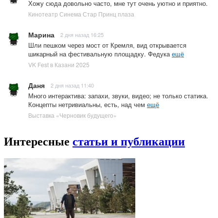
Хожу сюда довольно часто, мне тут очень уютно и приятно.
Кинотеатр Синема Стар Принц плаза
Марина
2 дня назад 16:25
Шли пешком через мост от Кремля, вид открывается
шикарный на фестивальную площадку. Федука
ещё
VK Fest в Казани 2025
Даня
2 дня назад 11:40
Много интерактива: запахи, звуки, видео; не только статика.
Концепты нетривиальны, есть, над чем
ещё
Выставка «Черновик будущего»
Интересные
статьи и публикации