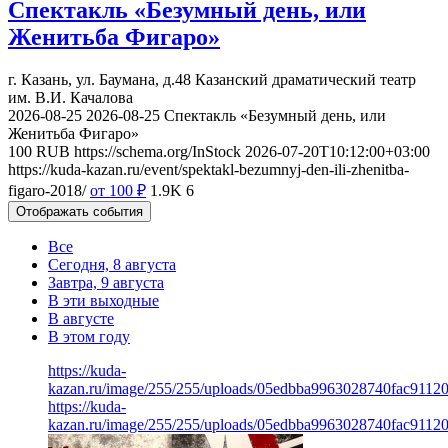
Спектакль «Безумный день, или
Женитьба Фигаро»
г. Казань, ул. Баумана, д.48
Казанский драматический театр
им. В.И. Качалова
2026-08-25
2026-08-25
Спектакль «Безумный день, или
Женитьба Фигаро»
100
RUB
https://schema.org/InStock
2026-07-20T10:12:00+03:00
https://kuda-kazan.ru/event/spektakl-bezumnyj-den-ili-zhenitba-
figaro-2018/
от 100
₽
1.9K
6
Отображать события
Все
Сегодня, 8 августа
Завтра, 9 августа
В эти выходные
В августе
В этом году
https://kuda-
kazan.ru/image/255/255/uploads/05edbba9963028740fac9112
https://kuda-
kazan.ru/image/255/255/uploads/05edbba9963028740fac9112