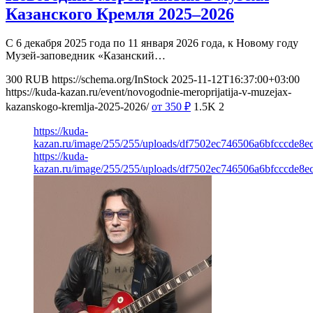
Казанского Кремля 2025–2026
С 6 декабря 2025 года по 11 января 2026 года, к Новому году
Музей-заповедник «Казанский…
300
RUB
https://schema.org/InStock
2025-11-12T16:37:00+03:00
https://kuda-kazan.ru/event/novogodnie-meroprijatija-v-muzejax-
kazanskogo-kremlja-2025-2026/
от 350
₽
1.5K
2
https://kuda-
kazan.ru/image/255/255/uploads/df7502ec746506a6bfcccde8e
https://kuda-
kazan.ru/image/255/255/uploads/df7502ec746506a6bfcccde8e