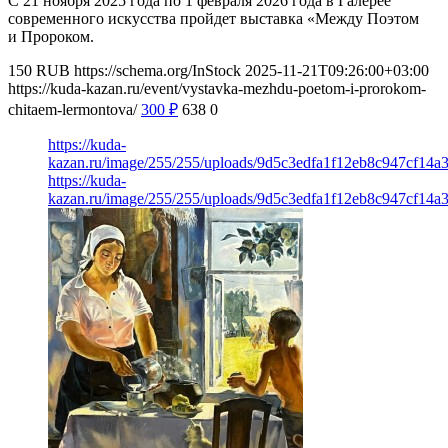
С 21 ноября 2025 года по 1 февраля 2026 года в Галерее
современного искусства пройдет выставка «Между Поэтом
и Пророком.
150
RUB
https://schema.org/InStock
2025-11-21T09:26:00+03:00
https://kuda-kazan.ru/event/vystavka-mezhdu-poetom-i-prorokom-
chitaem-lermontova/
300
₽
638
0
https://kuda-
kazan.ru/image/255/255/uploads/9d5c3edfa1f12eb8c947cf14a3
https://kuda-
kazan.ru/image/255/255/uploads/9d5c3edfa1f12eb8c947cf14a3