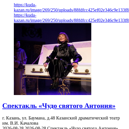
https://kuda-
kazan.ru/image/269/250/uploads/88fdfcc425ef02e346c9e133f8
https://kuda-
kazan.ru/image/269/250/uploads/88fdfcc425ef02e346c9e133f8
Спектакль «Чудо святого Антония»
г. Казань, ул. Баумана, д.48
Казанский драматический театр
им. В.И. Качалова
2026-08-28
2026-08-28
Спектакль «Чудо святого Антония»