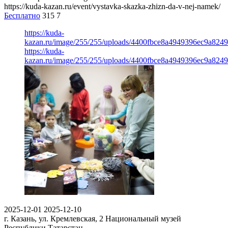
https://kuda-kazan.ru/event/vystavka-skazka-zhizn-da-v-nej-namek/
Бесплатно
315
7
https://kuda-
kazan.ru/image/255/255/uploads/4400fbce8a4949396ec9a824
https://kuda-
kazan.ru/image/255/255/uploads/4400fbce8a4949396ec9a824
2025-12-01
2025-12-10
г. Казань, ул. Кремлевская, 2
Национальный музей
Республики Татарстан