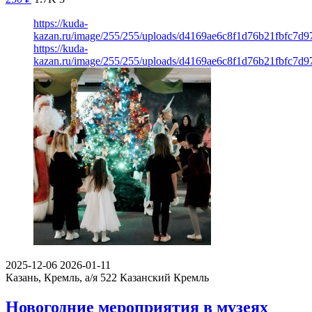
https://kuda-
kazan.ru/image/255/255/uploads/d4169ae6c8f1d76b21fbfc7d9
https://kuda-
kazan.ru/image/255/255/uploads/d4169ae6c8f1d76b21fbfc7d9
2025-12-06
2026-01-11
Казань, Кремль, а/я 522
Казанский Кремль
Новогодние мероприятия в музеях