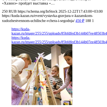
«Хазинэ» пройдет выставка «…
250
RUB
https://schema.org/InStock
2025-12-22T17:43:00+03:00
https://kuda-kazan.ru/event/vystavka-gravjura-v-kazanskom-
xudozhestvennom-uchilische-vchera-i-segodnja/
450
₽
188
1
https://kuda-
kazan.ru/image/255/255/uploads/85bfdfed3b144b07ee48503b
https://kuda-
kazan.ru/image/255/255/uploads/85bfdfed3b144b07ee48503b