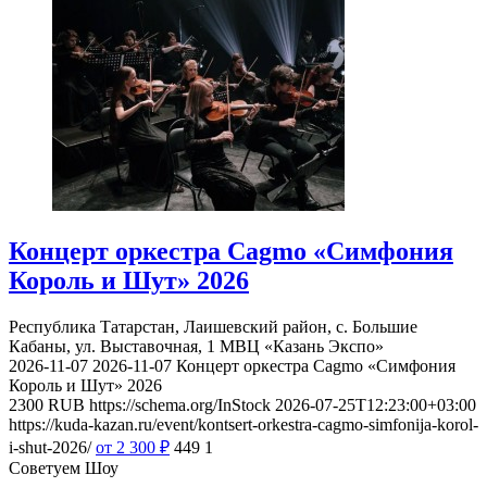
Концерт оркестра Cagmo «Симфония
Король и Шут» 2026
Республика Татарстан, Лаишевский район, с. Большие
Кабаны, ул. Выставочная, 1
МВЦ «Казань Экспо»
2026-11-07
2026-11-07
Концерт оркестра Cagmo «Симфония
Король и Шут» 2026
2300
RUB
https://schema.org/InStock
2026-07-25T12:23:00+03:00
https://kuda-kazan.ru/event/kontsert-orkestra-cagmo-simfonija-korol-
i-shut-2026/
от 2 300
₽
449
1
Советуем Шоу