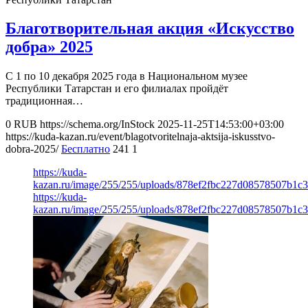
Благотворительная акция «Искусство
добра» 2025
С 1 по 10 декабря 2025 года в Национальном музее
Республики Татарстан и его филиалах пройдёт
традиционная…
0
RUB
https://schema.org/InStock
2025-11-25T14:53:00+03:00
https://kuda-kazan.ru/event/blagotvoritelnaja-aktsija-iskusstvo-
dobra-2025/
Бесплатно
241
1
https://kuda-
kazan.ru/image/255/255/uploads/878ef2fbc227d08578507b1c
https://kuda-
kazan.ru/image/255/255/uploads/878ef2fbc227d08578507b1c