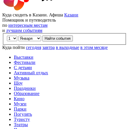
Куда сходить в Казани. Афиша
Казани
Помощник и путеводитель
по
интересным местам
и
лучшим событиям
Куда пойти
сегодня
завтра
в выходные
в этом месяце
Выставки
Фестивали
С детьми
Активный отдых
Музыка
Шоу
Праздники
Образование
Кино
Музеи
Парки
Погулять
Туристу
Театры