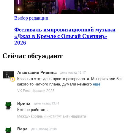
Выбор редакции
Фестиваль импровизационной музыки
«Джаз в Кремле с Ольгой Скепнер»
2026
Сейчас обсуждают
Анастасия Ришина
день назад 16:17
Казань в этот день просто разорвала 🔥 Мы приехали без
какого то четкого плана, думали немного
ещё
VK Fest в Казани 2025
Ирина
день назад 13:41
Кже не работает.
Международный институт антиквариата
Вера
день назад 08:48