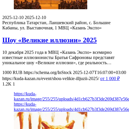
2025-12-10
2025-12-10
Республика Татарстан, Лаишевский район, с. Большие
Кабаны, ул. Выставочная, 1
МВЦ «Казань Экспо»
Шоу «Великие иллюзии» 2025
10 декабря 2025 года в МВЦ «Казань Экспо» всемирно
известные иллюзионисты Братья Сафроновы представят
уникальное шоу «Великие иллюзии», где реальность…
1000
RUB
https://schema.org/InStock
2025-12-07T16:07:00+03:00
https://kuda-kazan.ru/event/shou-velikie-illjuzii-2025/
от 1 000
₽
1.2K
1
https://kuda-
kazan.ru/image/255/255/uploads/4d1cb627b3f3de269d387e56e
https://kuda-
kazan.ru/image/255/255/uploads/4d1cb627b3f3de269d387e56e