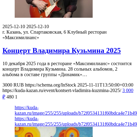
2025-12-10
2025-12-10
г. Казань, ул. Спартаковская, 6
Клубный ресторан
«Максимилианс»
Концерт Владимира Кузьмина 2025
10 декабря 2025 года в ресторане «Максимилианс» состоится
концерт Владимира Кузьмина. 28 сольных альбомов, 2
альбома в составе группы «Динамик»…
3000
RUB
https://schema.org/InStock
2025-11-11T13:50:00+03:00
https://kuda-kazan.ru/event/kontsert-vladimira-kuzmina-2025/
3 000
₽
480
1
https://kuda-
kazan.ru/image/255/255/uploads/b72f0534131f60bdca4e71b49
https://kuda-
kazan.ru/image/255/255/uploads/b72f0534131f60bdca4e71b49