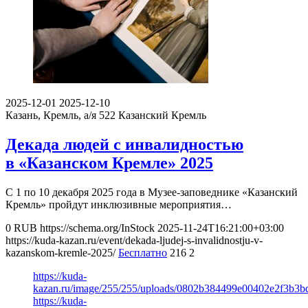
2025-12-01
2025-12-10
Казань, Кремль, а/я 522
Казанский Кремль
Декада людей с инвалидностью
в «Казанском Кремле» 2025
С 1 по 10 декабря 2025 года в Музее-заповеднике «Казанский
Кремль» пройдут инклюзивные мероприятия…
0
RUB
https://schema.org/InStock
2025-11-24T16:21:00+03:00
https://kuda-kazan.ru/event/dekada-ljudej-s-invalidnostju-v-
kazanskom-kremle-2025/
Бесплатно
216
2
https://kuda-
kazan.ru/image/255/255/uploads/0802b384499e00402e2f3b3b
https://kuda-