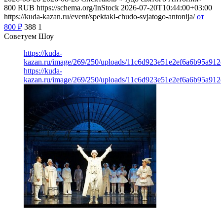
800
RUB
https://schema.org/InStock
2026-07-20T10:44:00+03:00
https://kuda-kazan.ru/event/spektakl-chudo-svjatogo-antonija/
от
800
₽
388
1
Советуем Шоу
https://kuda-
kazan.ru/image/269/250/uploads/11c6d923e51e2ef6a6b95a912
https://kuda-
kazan.ru/image/269/250/uploads/11c6d923e51e2ef6a6b95a912