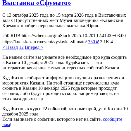
Выставка «Сфумато»
С 13 октября 2025 года по 15 марта 2026 года в Выставочных
залах Присутственных мест Музея-заповедника «Казанский
Кремль» пройдет персональная выставка Юрия…
250
RUB
https://schema.org/InStock
2025-10-20T12:41:00+03:00
https://kuda-kazan.ru/event/vystavka-sfumato/
350
₽
2.1K
4
< Назад
1
2
Вперед >
На нашем сайте вы узнаете всё необходимое про куда сходить
в Казани 10 декабря 2025 года. КудаКазань — это
интерактивная афиша самых интересных событий Казани.
КудаКазань собирает информацию о лучших развлечениях и
мероприятих Казани. На этой странице перечислены куда
сходить в Казани 10 декабря 2025 года которые проходят
сегодня, либо будут проходить скоро: например завтра, на
этих выходных и т.д.
КудаКазань в курсе
22 событий
, которые пройдут в Казани 10
декабря 2025 года.
Если вы знаете о событии, которого нет на сайте,
сообщите
нам
!