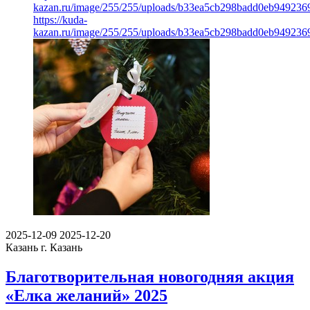
kazan.ru/image/255/255/uploads/b33ea5cb298badd0eb9492369
https://kuda-
kazan.ru/image/255/255/uploads/b33ea5cb298badd0eb9492369
2025-12-09
2025-12-20
Казань
г. Казань
Благотворительная новогодняя акция
«Елка желаний» 2025