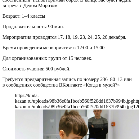
встреча с Дедом Морозом.
Возраст: 1–4 классы
Продолжительность: 90 мин.
Мероприятия проводятся 17, 18, 19, 23, 24, 25, 26 декабря.
Время проведения мероприятия: в 12:00 и 15:00.
Для организованных групп от 15 человек.
Стоимость участия: 500 рублей.
Требуется предварительная запись по номеру 236–80–13 или
в сообщениях сообщества ВКонтакте «Когда в музей?»
https://kuda-
kazan.ru/uploads/98b36e0fa1bceb560f520dd1637b994b.jpg
htt
kazan.ru/uploads/98b36e0fa1bceb560f520dd1637b994b.jpg
12