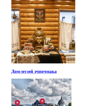
Дом-музей эчпочмака