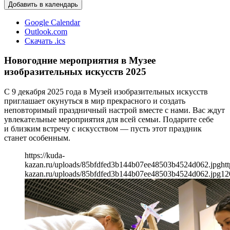
Добавить в календарь
Google Calendar
Outlook.com
Скачать .ics
Новогодние мероприятия в Музее
изобразительных искусств 2025
С 9 декабря 2025 года в Музей изобразительных искусств
приглашает окунуться в мир прекрасного и создать
неповторимый праздничный настрой вместе с нами. Вас ждут
увлекательные мероприятия для всей семьи. Подарите себе
и близким встречу с искусством — пусть этот праздник
станет особенным.
https://kuda-
kazan.ru/uploads/85bfdfed3b144b07ee48503b4524d062.jpg
htt
kazan.ru/uploads/85bfdfed3b144b07ee48503b4524d062.jpg
12