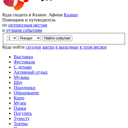
Куда сходить в Казани. Афиша
Казани
Помощник и путеводитель
по
интересным местам
и
лучшим событиям
Куда пойти
сегодня
завтра
в выходные
в этом месяце
Выставки
Фестивали
С детьми
Активный отдых
Музыка
Шоу
Праздники
Образование
Кино
Музеи
Парки
Погулять
Туристу
Театры