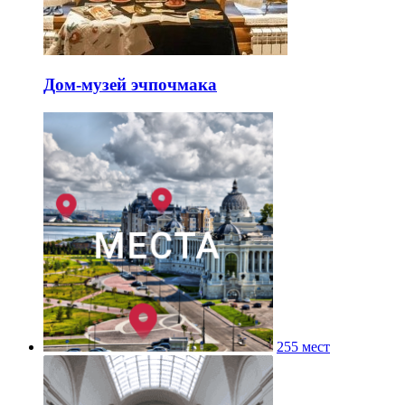
Дом-музей эчпочмака
255 мест