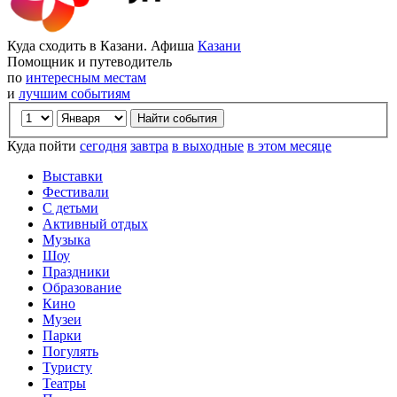
Куда сходить в Казани. Афиша
Казани
Помощник и путеводитель
по
интересным местам
и
лучшим событиям
Куда пойти
сегодня
завтра
в выходные
в этом месяце
Выставки
Фестивали
С детьми
Активный отдых
Музыка
Шоу
Праздники
Образование
Кино
Музеи
Парки
Погулять
Туристу
Театры