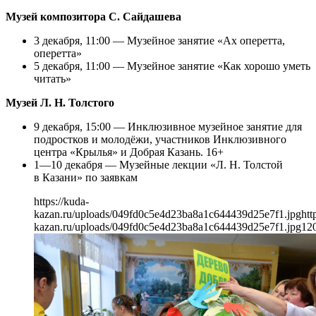
Музей композитора С. Сайдашева
3 декабря, 11:00 — Музейное занятие «Ах оперетта,
оперетта»
5 декабря, 11:00 — Музейное занятие «Как хорошо уметь
читать»
Музей Л. Н. Толстого
9 декабря, 15:00 — Инклюзивное музейное занятие для
подростков и молодёжи, участников Инклюзивного
центра «Крылья» и Добрая Казань. 16+
1—10 декабря — Музейные лекции «Л. Н. Толстой
в Казани» по заявкам
https://kuda-
kazan.ru/uploads/049fd0c5e4d23ba8a1c644439d25e7f1.jpg
htt
kazan.ru/uploads/049fd0c5e4d23ba8a1c644439d25e7f1.jpg
12