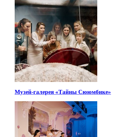
Музей-галерея «Тайны Сююмбике»