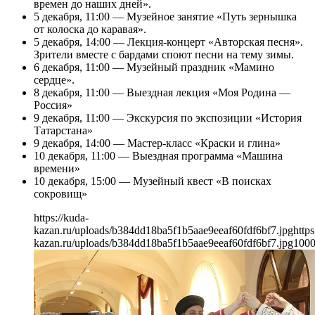
времен до наших дней».
5 декабря, 11:00 — Музейное занятие «Путь зернышка
от колоска до каравая».
5 декабря, 14:00 — Лекция-концерт «Авторская песня».
Зрители вместе с бардами споют песни на тему зимы.
6 декабря, 11:00 — Музейный праздник «Мамино
сердце».
8 декабря, 11:00 — Выездная лекция «Моя Родина —
Россия»
9 декабря, 11:00 — Экскурсия по экспозиции «История
Татарстана»
9 декабря, 14:00 — Мастер-класс «Краски и глина»
10 декабря, 11:00 — Выездная программа «Машина
времени»
10 декабря, 15:00 — Музейный квест «В поисках
сокровищ»
https://kuda-
kazan.ru/uploads/b384dd18ba5f1b5aae9eeaf60fdf6bf7.jpg
https
kazan.ru/uploads/b384dd18ba5f1b5aae9eeaf60fdf6bf7.jpg
100