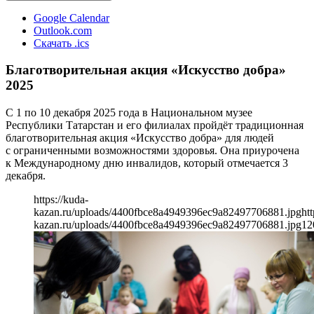
Google Calendar
Outlook.com
Скачать .ics
Благотворительная акция «Искусство добра»
2025
С 1 по 10 декабря 2025 года в Национальном музее
Республики Татарстан и его филиалах пройдёт традиционная
благотворительная акция «Искусство добра» для людей
с ограниченными возможностями здоровья. Она приурочена
к Международному дню инвалидов, который отмечается 3
декабря.
https://kuda-
kazan.ru/uploads/4400fbce8a4949396ec9a82497706881.jpg
htt
kazan.ru/uploads/4400fbce8a4949396ec9a82497706881.jpg
12