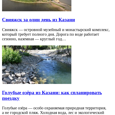
Свияжск за один день из Казани
Свияжск — островной музейный и монастырский комплекс,
который требует полного дня. Дорога по воде работает
сезонно, наземная — круглый год…
Голубые озёра из Казани: как спланировать
поездку
Голубые озёра — особо охраняемая природная территория,
а не городской пляж. Холодная вода, лес и экологический