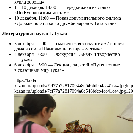
кукла хороша»
1—10 декабря, 14:00 — Передвижная выставка
«По Купаловским местам»
10 декабря, 11:00 — Показ документального фильма
«Дороже богатства» о дружбе народов Татарстана
Литературный музей Г. Тукая
3 декабря, 11:00 — Тематическая экскурсия «История
дома и семьи Шамиль» на татарском языке
4 декабря, 16:00 — Экскурсия «Жизнь и творчество
Г. Тукая»
6 декабря, 15:00 — Лекция для детей «Путешествие
в сказочный мир Тукая»
https://kuda-
kazan.ru/uploads/7cf77a72817094a8c546bfcb4aa41ea4.jpg
http
kazan.ru/uploads/7cf77a72817094a8c546bfcb4aa41ea4.jpg
120