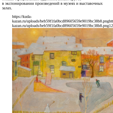
в экспонировании произведений в музеях и выставочных
залах.
https://kuda-
kazan.ru/uploads/beb59f1fa0bcd89605659e9019bc38b8.png
ht
kazan.ru/uploads/beb59f1fa0bcd89605659e9019bc38b8.png
12