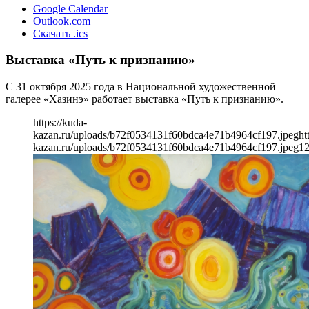
Google Calendar
Outlook.com
Скачать .ics
Выставка «Путь к признанию»
С 31 октября 2025 года в Национальной художественной
галерее «Хазинэ» работает выставка «Путь к признанию».
https://kuda-
kazan.ru/uploads/b72f0534131f60bdca4e71b4964cf197.jpeg
ht
kazan.ru/uploads/b72f0534131f60bdca4e71b4964cf197.jpeg
1