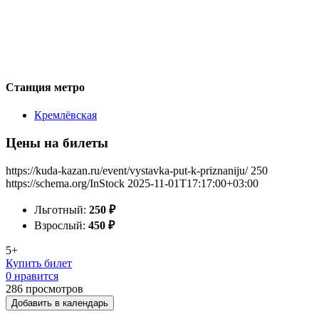
Станция метро
Кремлёвская
Цены на билеты
https://kuda-kazan.ru/event/vystavka-put-k-priznaniju/
250
https://schema.org/InStock
2025-11-01T17:17:00+03:00
Льготный:
250
₽
Взрослый:
450
₽
5+
Купить билет
0 нравится
286
просмотров
Добавить в календарь