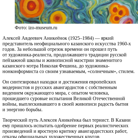
Фото: izo-museum.ru
Алексей Авдеевич Аникеёнок (1925–1984) — яркий
представитель неофициального казанского искусства 1960-х
годов. За небольшой отрезок времени он прошел путь
от художника-реалиста, продолжавшего традиции русской
пейзажной школы и живописной маэстрии знаменитого
казанского мэтра Николая Фешина, до художника-
нонконформиста со своим узнаваемым, «солнечным», стилем.
Он синтезировал находки и достижения европейских
модернистов и русских авангардистов с собственным
видением окружающего мира, с опытом человека,
прошедшего суровые испытания Великой Отечественной
войны, выплескивавшего в своей живописи радость бытия
и энергию борьбы.
Творческий путь Алексея Аникеёнка был тернист. В Казани
ему пришлось испытать одобрение первых реалистических
произведений и яростную критику авангардистских работ,
отказы официальных художественных кругов