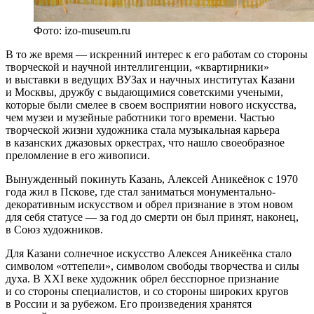
Фото: izo-museum.ru
В то же время — искренний интерес к его работам со стороны
творческой и научной интеллигенции, «квартирники»
и выставки в ведущих ВУЗах и научных институтах Казани
и Москвы, дружбу с выдающимися советскими учеными,
которые были смелее в своем восприятии нового искусства,
чем музеи и музейные работники того времени. Частью
творческой жизни художника стала музыкальная карьера
в казанских джазовых оркестрах, что нашло своеобразное
преломление в его живописи.
Вынужденный покинуть Казань, Алексей Аникеёнок с 1970
года жил в Пскове, где стал заниматься монументально-
декоративным искусством и обрел признание в этом новом
для себя статусе — за год до смерти он был принят, наконец,
в Союз художников.
Для Казани солнечное искусство Алексея Аникеёнка стало
символом «оттепели», символом свободы творчества и силы
духа. В XXI веке художник обрел бесспорное признание
и со стороны специалистов, и со стороны широких кругов
в России и за рубежом. Его произведения хранятся