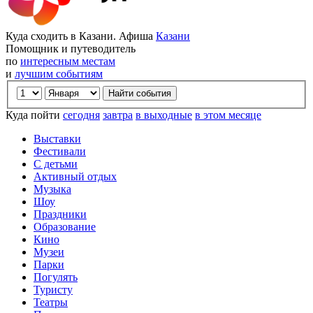
Куда сходить в Казани. Афиша
Казани
Помощник и путеводитель
по
интересным местам
и
лучшим событиям
Куда пойти
сегодня
завтра
в выходные
в этом месяце
Выставки
Фестивали
С детьми
Активный отдых
Музыка
Шоу
Праздники
Образование
Кино
Музеи
Парки
Погулять
Туристу
Театры