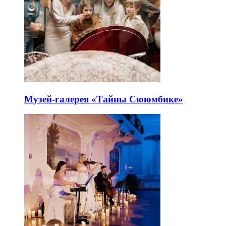
Музей-галерея «Тайны Сююмбике»