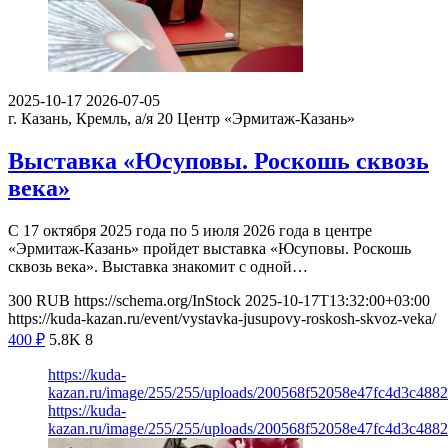
2025-10-17
2026-07-05
г. Казань, Кремль, а/я 20
Центр «Эрмитаж-Казань»
Выставка «Юсуповы. Роскошь сквозь
века»
С 17 октября 2025 года по 5 июля 2026 года в центре
«Эрмитаж-Казань» пройдет выставка «Юсуповы. Роскошь
сквозь века». Выставка знакомит с одной…
300
RUB
https://schema.org/InStock
2025-10-17T13:32:00+03:00
https://kuda-kazan.ru/event/vystavka-jusupovy-roskosh-skvoz-veka/
400
₽
5.8K
8
https://kuda-
kazan.ru/image/255/255/uploads/200568f52058e47fc4d3c488
https://kuda-
kazan.ru/image/255/255/uploads/200568f52058e47fc4d3c488