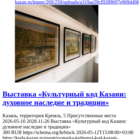
kazan.ru/image/269/250/uploads/a319aa59cf9289697e969d49f
Выставка «Культурный код Казани:
духовное наследие и традиции»
Казань, территория Кремль, 5
Присутственные места
2026-05-10
2028-11-26
Выставка «Культурный код Казани:
духовное наследие и традиции»
300
RUB
https://schema.org/InStock
2026-05-12T15:08:00+03:00
https://kuda-kazan.ru/event/vystavka-kulturnyj-kod-kazani-