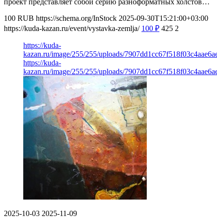
проект представляет собой серию разноформатных холстов…
100
RUB
https://schema.org/InStock
2025-09-30T15:21:00+03:00
https://kuda-kazan.ru/event/vystavka-zemlja/
100
₽
425
2
https://kuda-
kazan.ru/image/255/255/uploads/7907dd1cc67f518f03c4aae6a
https://kuda-
kazan.ru/image/255/255/uploads/7907dd1cc67f518f03c4aae6a
2025-10-03
2025-11-09