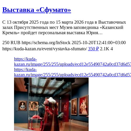
Выставка «Сфумато»
С 13 октября 2025 года по 15 марта 2026 года в Выставочных
залах Присутственных мест Музея-заповедника «Казанский
Кремль» пройдет персональная выставка Юрия…
250
RUB
https://schema.org/InStock
2025-10-20T12:41:00+03:00
https://kuda-kazan.ru/event/vystavka-sfumato/
350
₽
2.1K
4
https://kuda-
kazan.ru/image/255/255/uploads/ecd12e55490742a0cd37d6d5
https://kuda-
kazan.ru/image/255/255/uploads/ecd12e55490742a0cd37d6d5