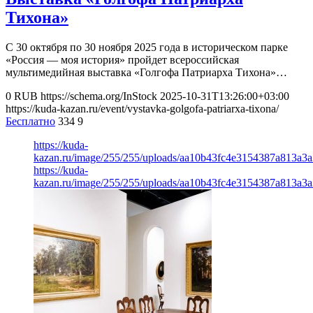
Тихона»
С 30 октября по 30 ноября 2025 года в историческом парке
«Россия — моя история» пройдет всероссийская
мультимедийная выставка «Голгофа Патриарха Тихона»…
0
RUB
https://schema.org/InStock
2025-10-31T13:26:00+03:00
https://kuda-kazan.ru/event/vystavka-golgofa-patriarxa-tixona/
Бесплатно
334
9
https://kuda-
kazan.ru/image/255/255/uploads/aa10b43fc4e3154387a813a3a
https://kuda-
kazan.ru/image/255/255/uploads/aa10b43fc4e3154387a813a3a