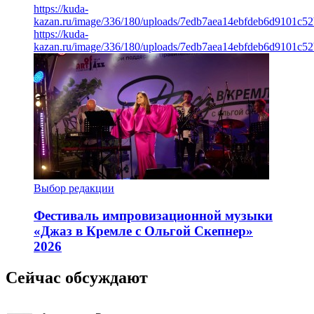
https://kuda-
kazan.ru/image/336/180/uploads/7edb7aea14ebfdeb6d9101c5
https://kuda-
kazan.ru/image/336/180/uploads/7edb7aea14ebfdeb6d9101c5
Выбор редакции
Фестиваль импровизационной музыки
«Джаз в Кремле с Ольгой Скепнер»
2026
Сейчас обсуждают