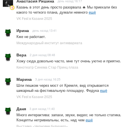
Анастасия Ришина
день назад 16:17
Казань в этот день просто разорвала 🔥 Мы приехали без
какого то четкого плана, думали немного
ещё
VK Fest в Казани 2025
Ирина
день назад 13:41
Кже не работает.
Международный институт антиквариата
Вера
2 дня назад 08:48
Хожу сюда довольно часто, мне тут очень уютно и приятно.
Кинотеатр Синема Стар Принц плаза
Марина
3 дня назад 16:25
Шли пешком через мост от Кремля, вид открывается
шикарный на фестивальную площадку. Федука
ещё
VK Fest в Казани 2025
Даня
3 дня назад 11:40
Много интерактива: запахи, звуки, видео; не только статика.
Концепты нетривиальны, есть, над чем
ещё
Выставка «Черновик будущего»