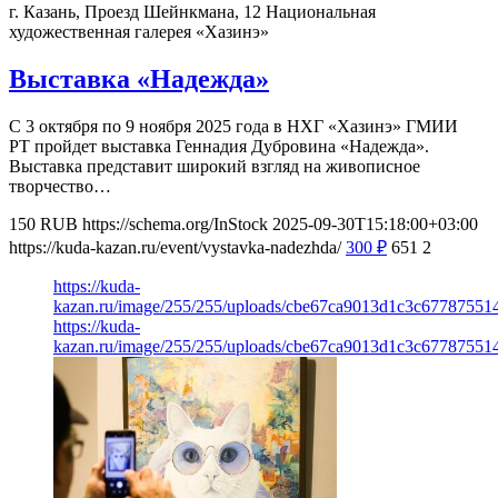
г. Казань, Проезд Шейнкмана, 12
Национальная
художественная галерея «Хазинэ»
Выставка «Надежда»
С 3 октября по 9 ноября 2025 года в НХГ «Хазинэ» ГМИИ
РТ пройдет выставка Геннадия Дубровина «Надежда».
Выставка представит широкий взгляд на живописное
творчество…
150
RUB
https://schema.org/InStock
2025-09-30T15:18:00+03:00
https://kuda-kazan.ru/event/vystavka-nadezhda/
300
₽
651
2
https://kuda-
kazan.ru/image/255/255/uploads/cbe67ca9013d1c3c677875514
https://kuda-
kazan.ru/image/255/255/uploads/cbe67ca9013d1c3c677875514