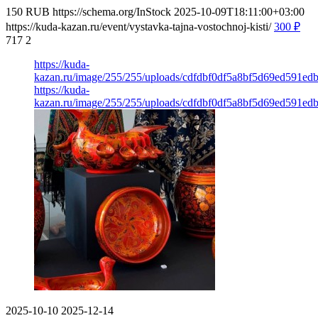
150
RUB
https://schema.org/InStock
2025-10-09T18:11:00+03:00
https://kuda-kazan.ru/event/vystavka-tajna-vostochnoj-kisti/
300
₽
717
2
https://kuda-
kazan.ru/image/255/255/uploads/cdfdbf0df5a8bf5d69ed591ed
https://kuda-
kazan.ru/image/255/255/uploads/cdfdbf0df5a8bf5d69ed591ed
2025-10-10
2025-12-14