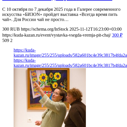
С 10 октября по 7 декабря 2025 года в Галерее современного
искусства «БИЗON» пройдет выставка «Всегда время пить
чай». Для России чай не просто…
300
RUB
https://schema.org/InStock
2025-11-12T16:23:00+03:00
https://kuda-kazan.ru/event/vystavka-vsegda-vremja-pit-chaj/
300
₽
509
2
https://kuda-
kazan.ru/image/255/255/uploads/582a601bc4e39c3817b4fda2
https://kuda-
kazan.ru/image/255/255/uploads/582a601bc4e39c3817b4fda2