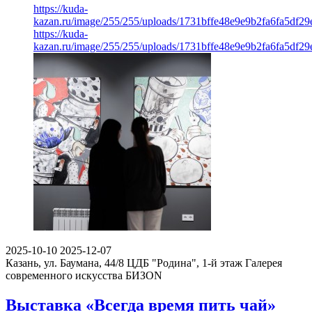
https://kuda-
kazan.ru/image/255/255/uploads/1731bffe48e9e9b2fa6fa5df29
https://kuda-
kazan.ru/image/255/255/uploads/1731bffe48e9e9b2fa6fa5df29
2025-10-10
2025-12-07
Казань, ул. Баумана, 44/8 ЦДБ "Родина", 1-й этаж
Галерея
современного искусства БИЗОN
Выставка «Всегда время пить чай»