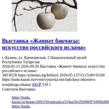
Выставка «Җәннәт бакчасы:
искусство российского ислама»
г. Казань, ул. Кремлевская, 2
Национальный музей
Республики Татарстан
2026-05-13
2026-09-29
Выставка «Җәннәт бакчасы: искусство
российского ислама»
300
RUB
https://schema.org/InStock
2026-05-12T15:15:00+03:00
https://kuda-kazan.ru/event/vystavka-nnt-bakchasy-iskusstvo-
rossijskogo-islama/
600
₽
539
1
Советуем Выставки
https://kuda-
kazan.ru/image/269/250/uploads/a319aa59cf9289697e969d49f
https://kuda-