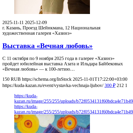
2025-11-11
2025-12-09
г. Казань, Проезд Шейнкмана, 12
Национальная
художественная галерея «Хазинэ»
Выставка «Вечная любовь»
С 11 октября по 9 ноября 2025 года в галерее «Хазинэ»
пройдет юбилейная выставка Азата и Ильдара Байбековых
«Вечная любовь» — к 100-летию…
150
RUB
https://schema.org/InStock
2025-11-01T17:22:00+03:00
https://kuda-kazan.ru/event/vystavka-vechnaja-ljubov/
300
₽
212
1
https://kuda-
kazan.ru/image/255/255/uploads/b72f0534131f60bdca4e71b49
https://kuda-
kazan.ru/image/255/255/uploads/b72f0534131f60bdca4e71b49