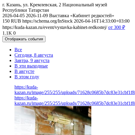
г. Казань, ул. Кремлевская, 2
Национальный музей
Республики Татарстан
2026-04-05
2026-11-09
Выставка «Кабинет редкостей»
150
RUB
https://schema.org/InStock
2026-04-16T14:33:00+03:00
https://kuda-kazan.ru/event/vystavka-kabinet-redkostej/
от 300
₽
1.1K
0
Отображать события
Все
Сегодня, 8 августа
Завтра, 9 августа
В эти выходные
В августе
В этом году
https://kuda-
kazan.ru/image/255/255/uploads/71628c0685b7dc83e31cbf1f8
https://kuda-
kazan.ru/image/255/255/uploads/71628c0685b7dc83e31cbf1f8