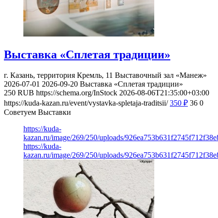
Выставка «Сплетая традиции»
г. Казань, территория Кремль, 11
Выставочный зал «Манеж»
2026-07-01
2026-09-20
Выставка «Сплетая традиции»
250
RUB
https://schema.org/InStock
2026-08-06T21:35:00+03:00
https://kuda-kazan.ru/event/vystavka-spletaja-traditsii/
350
₽
36
0
Советуем Выставки
https://kuda-
kazan.ru/image/269/250/uploads/926ea753b631f2745f712f38
https://kuda-
kazan.ru/image/269/250/uploads/926ea753b631f2745f712f38