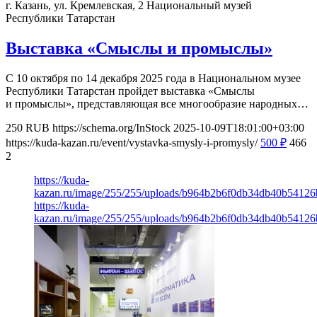
г. Казань, ул. Кремлевская, 2
Национальный музей
Республики Татарстан
Выставка «Смыслы и промыслы»
С 10 октября по 14 декабря 2025 года в Национальном музее
Республики Татарстан пройдет выставка «Смыслы
и промыслы», представляющая все многообразие народных…
250
RUB
https://schema.org/InStock
2025-10-09T18:01:00+03:00
https://kuda-kazan.ru/event/vystavka-smysly-i-promysly/
500
₽
466
2
https://kuda-
kazan.ru/image/255/255/uploads/b964b2b6f0db34db40b54126b
https://kuda-
kazan.ru/image/255/255/uploads/b964b2b6f0db34db40b54126b