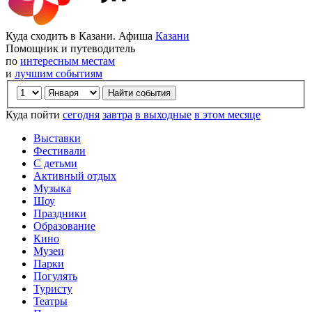
Куда сходить в Казани. Афиша
Казани
Помощник и путеводитель
по
интересным местам
и
лучшим событиям
Куда пойти
сегодня
завтра
в выходные
в этом месяце
Выставки
Фестивали
С детьми
Активный отдых
Музыка
Шоу
Праздники
Образование
Кино
Музеи
Парки
Погулять
Туристу
Театры