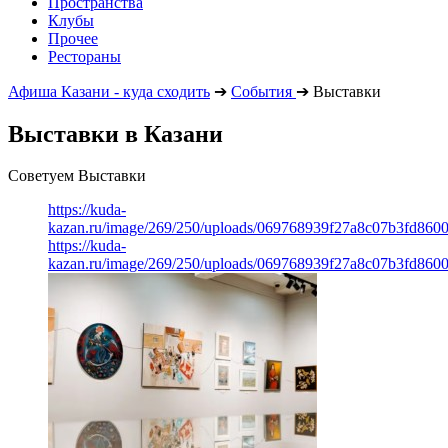
Пространства
Клубы
Прочее
Рестораны
Афиша Казани - куда сходить
➔
События
➔
Выставки
Выставки в Казани
Советуем Выставки
https://kuda-
kazan.ru/image/269/250/uploads/069768939f27a8c07b3fd860
https://kuda-
kazan.ru/image/269/250/uploads/069768939f27a8c07b3fd860