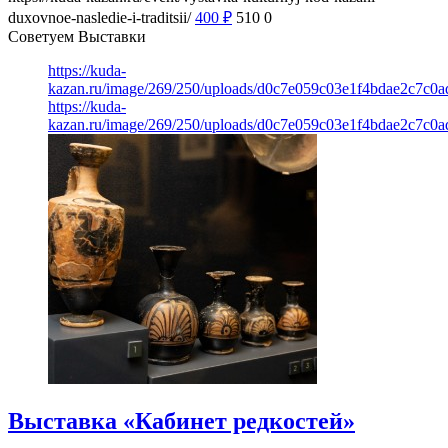
duxovnoe-nasledie-i-traditsii/
400
₽
510
0
Советуем Выставки
https://kuda-
kazan.ru/image/269/250/uploads/d0c7e059c03e1f4bdae2c7c0
https://kuda-
kazan.ru/image/269/250/uploads/d0c7e059c03e1f4bdae2c7c0
Выставка «Кабинет редкостей»