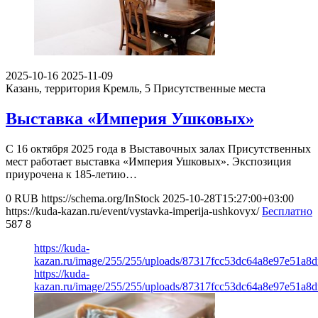
2025-10-16
2025-11-09
Казань, территория Кремль, 5
Присутственные места
Выставка «Империя Ушковых»
С 16 октября 2025 года в Выставочных залах Присутственных
мест работает выставка «Империя Ушковых». Экспозиция
приурочена к 185-летию…
0
RUB
https://schema.org/InStock
2025-10-28T15:27:00+03:00
https://kuda-kazan.ru/event/vystavka-imperija-ushkovyx/
Бесплатно
587
8
https://kuda-
kazan.ru/image/255/255/uploads/87317fcc53dc64a8e97e51a8d
https://kuda-
kazan.ru/image/255/255/uploads/87317fcc53dc64a8e97e51a8d