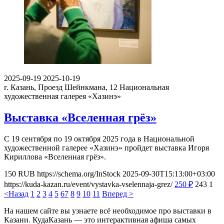
2025-09-19
2025-10-19
г. Казань, Проезд Шейнкмана, 12
Национальная
художественная галерея «Хазинэ»
Выставка «Вселенная грёз»
С 19 сентября по 19 октября 2025 года в Национальной
художественной галерее «Хазинэ» пройдет выставка Игоря
Кириллова «Вселенная грёз».
150
RUB
https://schema.org/InStock
2025-09-30T15:13:00+03:00
https://kuda-kazan.ru/event/vystavka-vselennaja-grez/
250
₽
243
1
<Назад
1
2
3
4
5
6
7
8
9
10
11
Вперед >
На нашем сайте вы узнаете всё необходимое про выставки в
Казани. КудаКазань — это интерактивная афиша самых