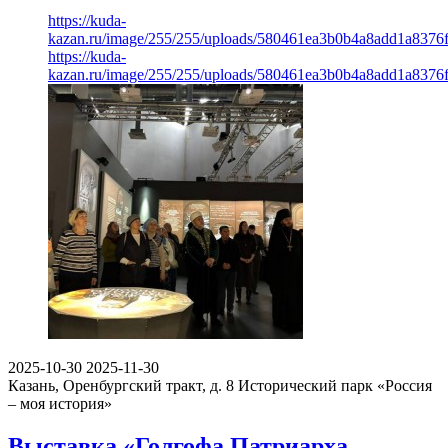
https://kuda-
kazan.ru/image/255/255/uploads/580461ea3b0b4a8add1a8376
https://kuda-
kazan.ru/image/255/255/uploads/580461ea3b0b4a8add1a8376
2025-10-30
2025-11-30
Казань, Оренбургский тракт, д. 8
Исторический парк «Россия
– моя история»
Выставка «Голгофа Патриарха