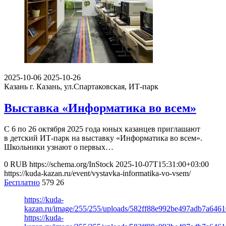
2025-10-06
2025-10-26
Казань
г. Казань, ул.Спартаковская, ИТ-парк
Выставка «Информатика во всем»
С 6 по 26 октября 2025 года юных казанцев приглашают
в детский ИТ-парк на выставку «Информатика во всем».
Школьники узнают о первых…
0
RUB
https://schema.org/InStock
2025-10-07T15:31:00+03:00
https://kuda-kazan.ru/event/vystavka-informatika-vo-vsem/
Бесплатно
579
26
https://kuda-
kazan.ru/image/255/255/uploads/582ff88e992be497adb7a6461
https://kuda-