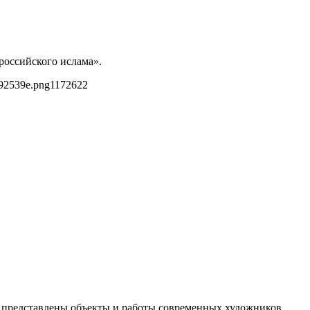
российского ислама».
892539e.png
1172
622
и представлены объекты и работы современных художников