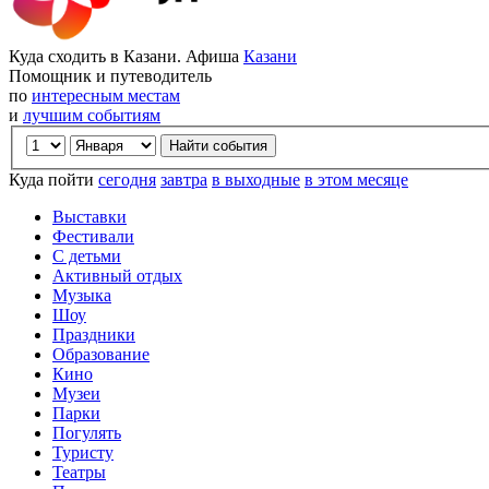
Куда сходить в Казани. Афиша
Казани
Помощник и путеводитель
по
интересным местам
и
лучшим событиям
Куда пойти
сегодня
завтра
в выходные
в этом месяце
Выставки
Фестивали
С детьми
Активный отдых
Музыка
Шоу
Праздники
Образование
Кино
Музеи
Парки
Погулять
Туристу
Театры