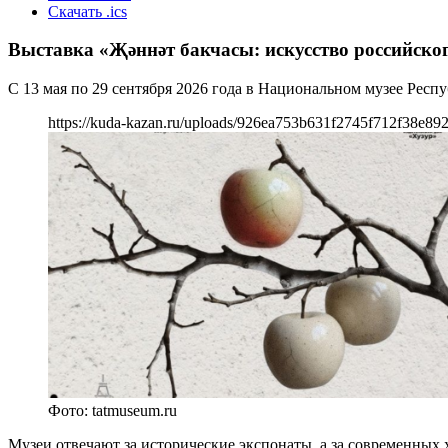
Скачать .ics
Выставка «Җәннәт бакчасы: искусство российско
С 13 мая по 29 сентября 2026 года в Национальном музее Респ
https://kuda-kazan.ru/uploads/926ea753b631f2745f712f38e89
Фото: tatmuseum.ru
Музеи отвечают за исторические экспонаты, а за современных