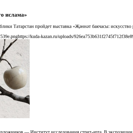
го ислама»
ублики Татарстан пройдет выставка «Җәннәт бакчасы: искусство 
2539e.png
https://kuda-kazan.ru/uploads/926ea753b631f2745f712f38e
 художников — Институт исследования стрит-арта. В экспозици