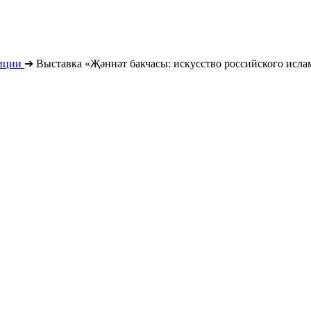
иции
➔
Выставка «Җәннәт бакчасы: искусство российского исла