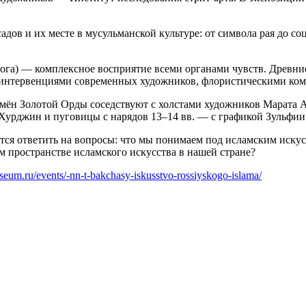
ов и их месте в мусульманской культуре: от символа рая до со
ога) — комплексное восприятие всеми органами чувств. Древни
 интервенциями современных художников, флористическими ко
мён Золотой Орды соседствуют с холстами художников Марата 
а Хурджин и пуговицы с нарядов 13–14 вв. — с графикой Зульф
тся ответить на вопросы: что мы понимаем под исламским искус
м пространстве исламского искусства в нашей стране?
useum.ru/events/-nn-t-bakchasy-iskusstvo-rossiyskogo-islama/