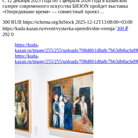
С 12 декабря 2025 года по 1 февраля 2026 года в казанской
галерее современного искусства БИЗОN пройдет выставка
«Опередившие время» — совместный проект…
300
RUB
https://schema.org/InStock
2025-12-12T13:08:00+03:00
https://kuda-kazan.ru/event/vystavka-operedivshie-vremja/
300
₽
292
0
https://kuda-
kazan.ru/image/255/255/uploads/708d861d8a8c7b63db8acbd9
https://kuda-
kazan.ru/image/255/255/uploads/708d861d8a8c7b63db8acbd9