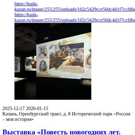
https://kuda-
kazan.ru/image/255/255/uploads/102c5429cce50dc4d1f7ccfdb
https://kuda-
kazan.ru/image/255/255/uploads/102c5429cce50dc4d1f7ccfdb
2025-12-17
2026-01-15
Казань, Оренбургский тракт, д. 8
Исторический парк «Россия
– моя история»
Выставка «Повесть новогодних лет.