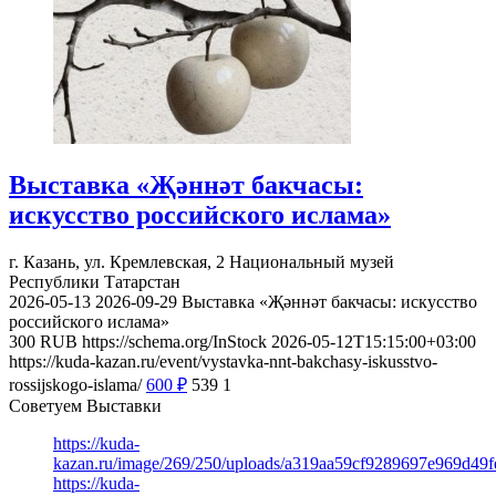
Выставка «Җәннәт бакчасы:
искусство российского ислама»
г. Казань, ул. Кремлевская, 2
Национальный музей
Республики Татарстан
2026-05-13
2026-09-29
Выставка «Җәннәт бакчасы: искусство
российского ислама»
300
RUB
https://schema.org/InStock
2026-05-12T15:15:00+03:00
https://kuda-kazan.ru/event/vystavka-nnt-bakchasy-iskusstvo-
rossijskogo-islama/
600
₽
539
1
Советуем Выставки
https://kuda-
kazan.ru/image/269/250/uploads/a319aa59cf9289697e969d49f
https://kuda-