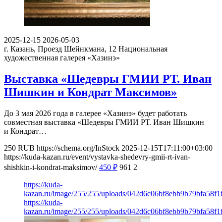
2025-12-15
2026-05-03
г. Казань, Проезд Шейнкмана, 12
Национальная
художественная галерея «Хазинэ»
Выставка «Шедевры ГМИИ РТ. Иван
Шишкин и Кондрат Максимов»
До 3 мая 2026 года в галерее «Хазинэ» будет работать
совместная выставка «Шедевры ГМИИ РТ. Иван Шишкин
и Кондрат…
250
RUB
https://schema.org/InStock
2025-12-15T17:11:00+03:00
https://kuda-kazan.ru/event/vystavka-shedevry-gmii-rt-ivan-
shishkin-i-kondrat-maksimov/
450
₽
961
2
https://kuda-
kazan.ru/image/255/255/uploads/042d6c06bf8ebb9b79bfa58f1
https://kuda-
kazan.ru/image/255/255/uploads/042d6c06bf8ebb9b79bfa58f1