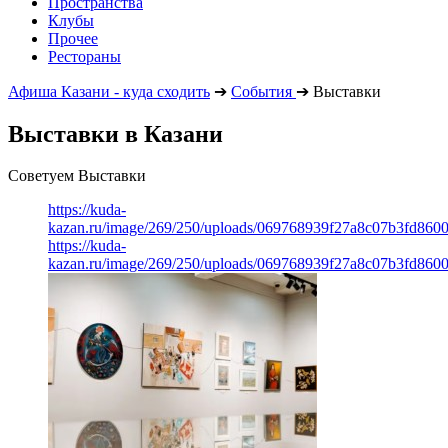
Пространства
Клубы
Прочее
Рестораны
Афиша Казани - куда сходить
➔
События
➔
Выставки
Выставки в Казани
Советуем Выставки
https://kuda-
kazan.ru/image/269/250/uploads/069768939f27a8c07b3fd860
https://kuda-
kazan.ru/image/269/250/uploads/069768939f27a8c07b3fd860