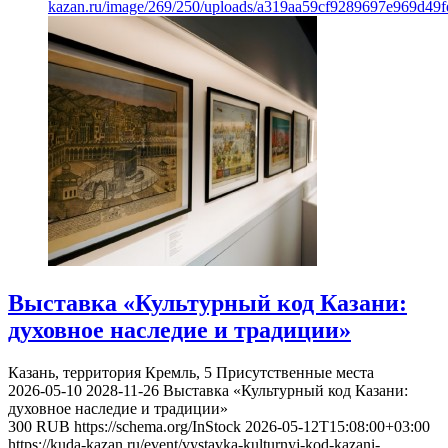
kazan.ru/image/269/250/uploads/a319aa59cf9289697e969d49f
Выставка «Культурный код Казани:
духовное наследие и традиции»
Казань, территория Кремль, 5
Присутственные места
2026-05-10
2028-11-26
Выставка «Культурный код Казани:
духовное наследие и традиции»
300
RUB
https://schema.org/InStock
2026-05-12T15:08:00+03:00
https://kuda-kazan.ru/event/vystavka-kulturnyj-kod-kazani-