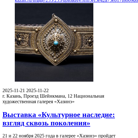
kazan.ru/image/255/255/uploads/e3ffb5ef5e42a75eb17f8009d
2025-11-21
2025-11-22
г. Казань, Проезд Шейнкмана, 12
Национальная
художественная галерея «Хазинэ»
Выставка «Культурное наследие:
взгляд сквозь поколения»
21 и 22 ноября 2025 года в галерее «Хазинэ» пройдет