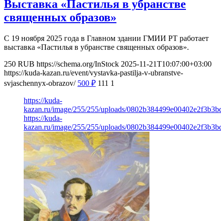
Выставка «Пастилья в убранстве
священных образов»
С 19 ноября 2025 года в Главном здании ГМИИ РТ работает
выставка «Пастилья в убранстве священных образов».
250
RUB
https://schema.org/InStock
2025-11-21T10:07:00+03:00
https://kuda-kazan.ru/event/vystavka-pastilja-v-ubranstve-
svjaschennyx-obrazov/
500
₽
111
1
https://kuda-
kazan.ru/image/255/255/uploads/0802b384499e00402e2f3b3b
https://kuda-
kazan.ru/image/255/255/uploads/0802b384499e00402e2f3b3b