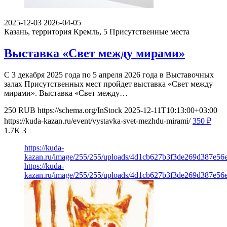
2025-12-03
2026-04-05
Казань, территория Кремль, 5
Присутственные места
Выставка «Свет между мирами»
С 3 декабря 2025 года по 5 апреля 2026 года в Выставочных
залах Присутственных мест пройдет выставка «Свет между
мирами». Выставка «Свет между…
250
RUB
https://schema.org/InStock
2025-12-11T10:13:00+03:00
https://kuda-kazan.ru/event/vystavka-svet-mezhdu-mirami/
350
₽
1.7K
3
https://kuda-
kazan.ru/image/255/255/uploads/4d1cb627b3f3de269d387e56e
https://kuda-
kazan.ru/image/255/255/uploads/4d1cb627b3f3de269d387e56e