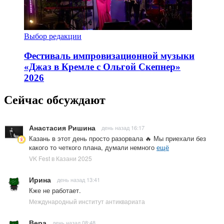
Выбор редакции
Фестиваль импровизационной музыки
«Джаз в Кремле с Ольгой Скепнер»
2026
Сейчас обсуждают
Анастасия Ришина
день назад 16:17
Казань в этот день просто разорвала 🔥 Мы приехали без
какого то четкого плана, думали немного
ещё
VK Fest в Казани 2025
Ирина
день назад 13:41
Кже не работает.
Международный институт антиквариата
Вера
день назад 08:48