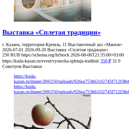
Выставка «Сплетая традиции»
г. Казань, территория Кремль, 11
Выставочный зал «Манеж»
2026-07-01
2026-09-20
Выставка «Сплетая традиции»
250
RUB
https://schema.org/InStock
2026-08-06T21:35:00+03:00
https://kuda-kazan.ru/event/vystavka-spletaja-traditsii/
350
₽
32
0
Советуем Выставки
https://kuda-
kazan.ru/image/269/250/uploads/926ea753b631f2745f712f38
https://kuda-
kazan.ru/image/269/250/uploads/926ea753b631f2745f712f38