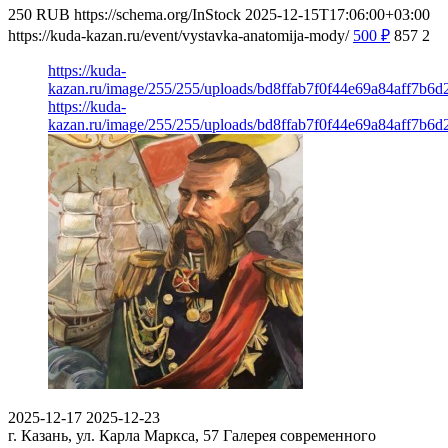
250
RUB
https://schema.org/InStock
2025-12-15T17:06:00+03:00
https://kuda-kazan.ru/event/vystavka-anatomija-mody/
500
₽
857
2
https://kuda-
kazan.ru/image/255/255/uploads/bd8ffab7f0f44e69a84aff7b6d
https://kuda-
kazan.ru/image/255/255/uploads/bd8ffab7f0f44e69a84aff7b6d
2025-12-17
2025-12-23
г. Казань, ул. Карла Маркса, 57
Галерея современного