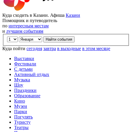
Куда сходить в Казани. Афиша
Казани
Помощник и путеводитель
по
интересным местам
и
лучшим событиям
Куда пойти
сегодня
завтра
в выходные
в этом месяце
Выставки
Фестивали
С детьми
Активный отдых
Музыка
Шоу
Праздники
Образование
Кино
Музеи
Парки
Погулять
Туристу
Театры