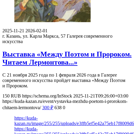
2025-11-21
2026-02-01
г. Казань, ул. Карла Маркса, 57
Галерея современного
искусства
Выставка «Между Поэтом и Пророком.
Читаем Лермонтова...»
С 21 ноября 2025 года по 1 февраля 2026 года в Галерее
современного искусства пройдет выставка «Между Поэтом
и Пророком.
150
RUB
https://schema.org/InStock
2025-11-21T09:26:00+03:00
https://kuda-kazan.ru/event/vystavka-mezhdu-poetom-i-prorokom-
chitaem-lermontova/
300
₽
638
0
https://kuda-
kazan.ru/image/255/255/uploads/e3ffb5ef5e42a75eb17f8009d
https://kuda-