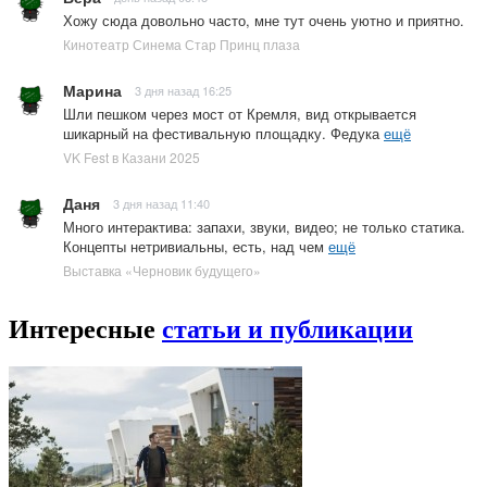
Хожу сюда довольно часто, мне тут очень уютно и приятно.
Кинотеатр Синема Стар Принц плаза
Марина
3 дня назад 16:25
Шли пешком через мост от Кремля, вид открывается
шикарный на фестивальную площадку. Федука
ещё
VK Fest в Казани 2025
Даня
3 дня назад 11:40
Много интерактива: запахи, звуки, видео; не только статика.
Концепты нетривиальны, есть, над чем
ещё
Выставка «Черновик будущего»
Интересные
статьи и публикации