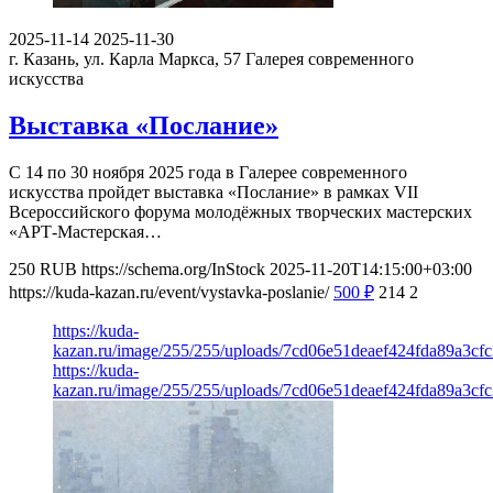
2025-11-14
2025-11-30
г. Казань, ул. Карла Маркса, 57
Галерея современного
искусства
Выставка «Послание»
С 14 по 30 ноября 2025 года в Галерее современного
искусства пройдет выставка «Послание» в рамках VII
Всероссийского форума молодёжных творческих мастерских
«АРТ-Мастерская…
250
RUB
https://schema.org/InStock
2025-11-20T14:15:00+03:00
https://kuda-kazan.ru/event/vystavka-poslanie/
500
₽
214
2
https://kuda-
kazan.ru/image/255/255/uploads/7cd06e51deaef424fda89a3cf
https://kuda-
kazan.ru/image/255/255/uploads/7cd06e51deaef424fda89a3cf