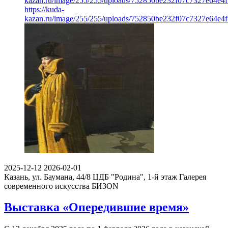
kazan.ru/image/255/255/uploads/752850be232f07c7327e64e4
https://kuda-
kazan.ru/image/255/255/uploads/752850be232f07c7327e64e4
2025-12-12
2026-02-01
Казань, ул. Баумана, 44/8 ЦДБ "Родина", 1-й этаж
Галерея
современного искусства БИЗОN
Выставка «Опередившие время»