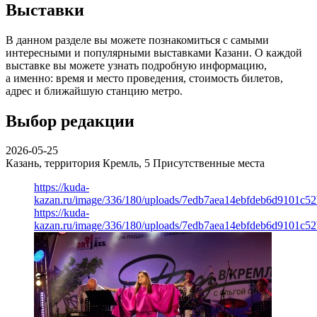
Выставки
В данном разделе вы можете познакомиться с самыми
интересными и популярными выставками Казани. О каждой
выставке вы можете узнать подробную информацию,
а именно: время и место проведения, стоимость билетов,
адрес и ближайшую станцию метро.
Выбор редакции
2026-05-25
Казань, территория Кремль, 5
Присутственные места
https://kuda-
kazan.ru/image/336/180/uploads/7edb7aea14ebfdeb6d9101c5
https://kuda-
kazan.ru/image/336/180/uploads/7edb7aea14ebfdeb6d9101c5