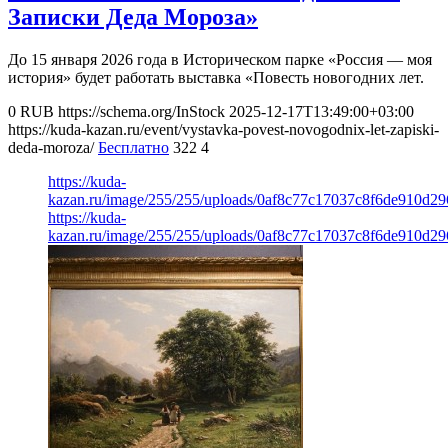
Записки Деда Мороза»
До 15 января 2026 года в Историческом парке «Россия — моя
история» будет работать выставка «Повесть новогодних лет.
0
RUB
https://schema.org/InStock
2025-12-17T13:49:00+03:00
https://kuda-kazan.ru/event/vystavka-povest-novogodnix-let-zapiski-
deda-moroza/
Бесплатно
322
4
https://kuda-
kazan.ru/image/255/255/uploads/0af8c77c17037c8f6de910d29
https://kuda-
kazan.ru/image/255/255/uploads/0af8c77c17037c8f6de910d29