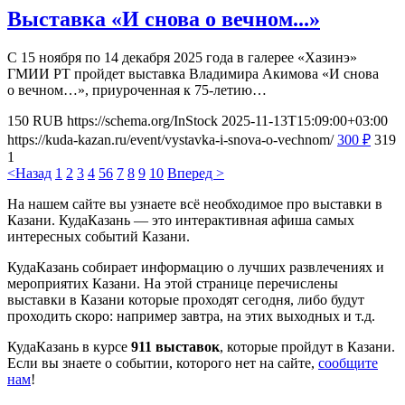
Выставка «И снова о вечном...»
С 15 ноября по 14 декабря 2025 года в галерее «Хазинэ»
ГМИИ РТ пройдет выставка Владимира Акимова «И снова
о вечном…», приуроченная к 75-летию…
150
RUB
https://schema.org/InStock
2025-11-13T15:09:00+03:00
https://kuda-kazan.ru/event/vystavka-i-snova-o-vechnom/
300
₽
319
1
<Назад
1
2
3
4
5
6
7
8
9
10
Вперед >
На нашем сайте вы узнаете всё необходимое про выставки в
Казани. КудаКазань — это интерактивная афиша самых
интересных событий Казани.
КудаКазань собирает информацию о лучших развлечениях и
мероприятих Казани. На этой странице перечислены
выставки в Казани которые проходят сегодня, либо будут
проходить скоро: например завтра, на этих выходных и т.д.
КудаКазань в курсе
911 выставок
, которые пройдут в Казани.
Если вы знаете о событии, которого нет на сайте,
сообщите
нам
!