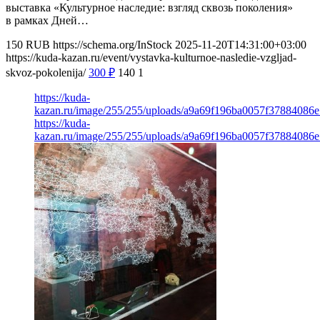
выставка «Культурное наследие: взгляд сквозь поколения»
в рамках Дней…
150
RUB
https://schema.org/InStock
2025-11-20T14:31:00+03:00
https://kuda-kazan.ru/event/vystavka-kulturnoe-nasledie-vzgljad-
skvoz-pokolenija/
300
₽
140
1
https://kuda-
kazan.ru/image/255/255/uploads/a9a69f196ba0057f37884086e
https://kuda-
kazan.ru/image/255/255/uploads/a9a69f196ba0057f37884086e