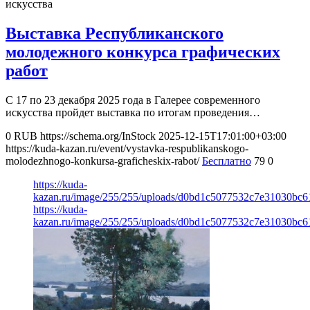
искусства
Выставка Республиканского
молодежного конкурса графических
работ
С 17 по 23 декабря 2025 года в Галерее современного
искусства пройдет выставка по итогам проведения…
0
RUB
https://schema.org/InStock
2025-12-15T17:01:00+03:00
https://kuda-kazan.ru/event/vystavka-respublikanskogo-
molodezhnogo-konkursa-graficheskix-rabot/
Бесплатно
79
0
https://kuda-
kazan.ru/image/255/255/uploads/d0bd1c5077532c7e31030bc
https://kuda-
kazan.ru/image/255/255/uploads/d0bd1c5077532c7e31030bc