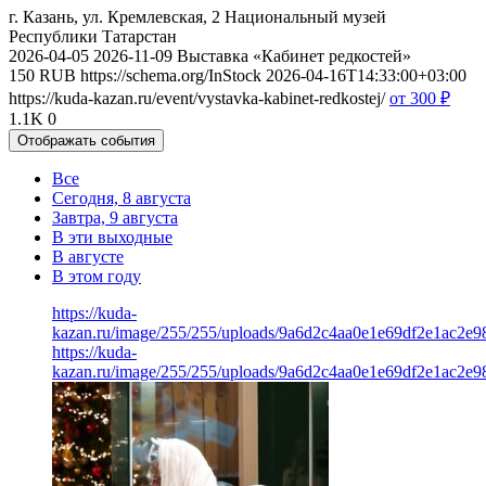
г. Казань, ул. Кремлевская, 2
Национальный музей
Республики Татарстан
2026-04-05
2026-11-09
Выставка «Кабинет редкостей»
150
RUB
https://schema.org/InStock
2026-04-16T14:33:00+03:00
https://kuda-kazan.ru/event/vystavka-kabinet-redkostej/
от 300
₽
1.1K
0
Отображать события
Все
Сегодня, 8 августа
Завтра, 9 августа
В эти выходные
В августе
В этом году
https://kuda-
kazan.ru/image/255/255/uploads/9a6d2c4aa0e1e69df2e1ac2e9
https://kuda-
kazan.ru/image/255/255/uploads/9a6d2c4aa0e1e69df2e1ac2e9