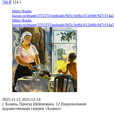
700
₽
114
1
https://kuda-
kazan.ru/image/255/255/uploads/9d5c3edfa1f12eb8c947cf14a3
https://kuda-
kazan.ru/image/255/255/uploads/9d5c3edfa1f12eb8c947cf14a3
2025-11-15
2025-12-14
г. Казань, Проезд Шейнкмана, 12
Национальная
художественная галерея «Хазинэ»