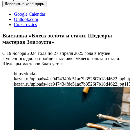
Добавить в календарь
Google Calendar
Outlook.com
Скачать .ics
Выставка «Блеск золота и стали. Шедевры
мастеров Златоуста»
С 19 ноября 2024 года по 27 апреля 2025 года в Музее
Пушечного двора пройдет выставка «Блеск золота и стали.
Шедевры мастеров Златоуста».
https://kuda-
kazan.ru/uploads/4ca947434fde51ac7b3526f7b18d4622.jpg
htt
kazan.ru/uploads/4ca947434fde51ac7b3526f7b18d4622.jpg
11