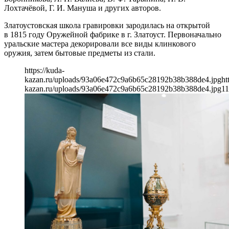
Лохтачёвой, Г. И. Мануша и других авторов.
Златоустовская школа гравировки зародилась на открытой
в 1815 году Оружейной фабрике в г. Златоуст. Первоначально
уральские мастера декорировали все виды клинкового
оружия, затем бытовые предметы из стали.
https://kuda-
kazan.ru/uploads/93a06e472c9a6b65c28192b38b388de4.jpg
ht
kazan.ru/uploads/93a06e472c9a6b65c28192b38b388de4.jpg
1