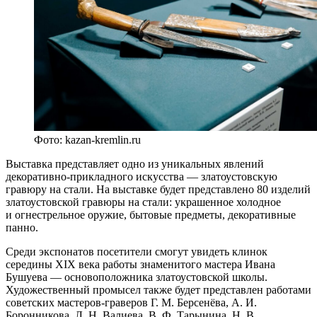
Фото: kazan-kremlin.ru
Выставка представляет одно из уникальных явлений
декоративно-прикладного искусства — златоустовскую
гравюру на стали. На выставке будет представлено 80 изделий
златоустовской гравюры на стали: украшенное холодное
и огнестрельное оружие, бытовые предметы, декоративные
панно.
Среди экспонатов посетители смогут увидеть клинок
середины XIX века работы знаменитого мастера Ивана
Бушуева — основоположника златоустовской школы.
Художественный промысел также будет представлен работами
советских мастеров-граверов Г. М. Берсенёва, А. И.
Боронникова, Л. Н. Валиева, В. Ф. Тарынина, Н. В.