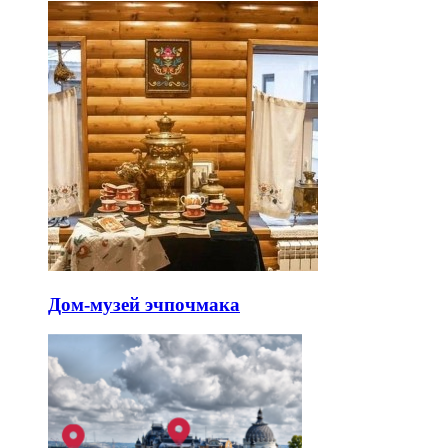
Дом-музей эчпочмака