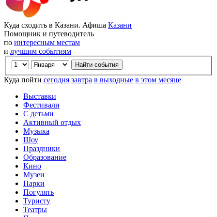
Куда сходить в Казани. Афиша
Казани
Помощник и путеводитель
по
интересным местам
и
лучшим событиям
Куда пойти
сегодня
завтра
в выходные
в этом месяце
Выставки
Фестивали
С детьми
Активный отдых
Музыка
Шоу
Праздники
Образование
Кино
Музеи
Парки
Погулять
Туристу
Театры