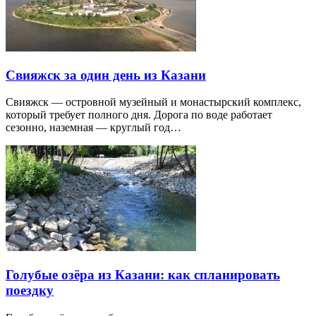
Свияжск за один день из Казани
Свияжск — островной музейный и монастырский комплекс,
который требует полного дня. Дорога по воде работает
сезонно, наземная — круглый год…
Голубые озёра из Казани: как спланировать
поездку