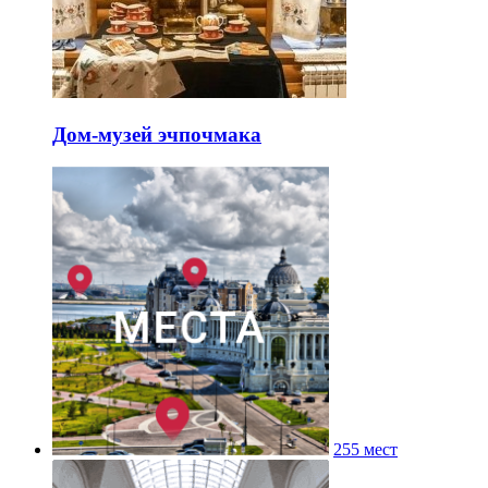
Дом-музей эчпочмака
255 мест