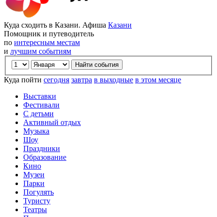
Куда сходить в Казани. Афиша
Казани
Помощник и путеводитель
по
интересным местам
и
лучшим событиям
Куда пойти
сегодня
завтра
в выходные
в этом месяце
Выставки
Фестивали
С детьми
Активный отдых
Музыка
Шоу
Праздники
Образование
Кино
Музеи
Парки
Погулять
Туристу
Театры