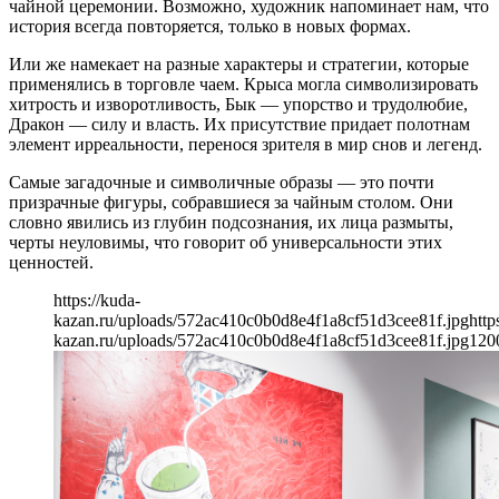
чайной церемонии. Возможно, художник напоминает нам, что
история всегда повторяется, только в новых формах.
Или же намекает на разные характеры и стратегии, которые
применялись в торговле чаем. Крыса могла символизировать
хитрость и изворотливость, Бык — упорство и трудолюбие,
Дракон — силу и власть. Их присутствие придает полотнам
элемент ирреальности, перенося зрителя в мир снов и легенд.
Самые загадочные и символичные образы — это почти
призрачные фигуры, собравшиеся за чайным столом. Они
словно явились из глубин подсознания, их лица размыты,
черты неуловимы, что говорит об универсальности этих
ценностей.
https://kuda-
kazan.ru/uploads/572ac410c0b0d8e4f1a8cf51d3cee81f.jpg
http
kazan.ru/uploads/572ac410c0b0d8e4f1a8cf51d3cee81f.jpg
120