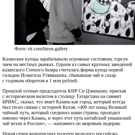
Фото: vk.com/bizon.gallery
Казанские купцы зарабатывали огромные состояния, торгуя
чаем на местных рынках. Одним из самых крупных заведений
казанского Сенного базара считалась фирма купца первой
гильдии Исмагила Утямышева, сбывавшая чай и сахар
с годовым оборотом в 1 млн рублей.
Прошлой осенью председатель КНР Си Цзиньпин, приехав
с историческим визитом в столицу Татарстана на саммит
БРИКС, сказал, что знает Казань как город, который всегда
был тесно связан с историей Китая. «400 лет назад Великий
чайный путь, который соединил наши страны, проходил
именно через Казань, и через этот путь китайский уишанский
чай везли в Россию», — напомнил он мировым лидерам.
Новая серия живописных полотен молодого российско-