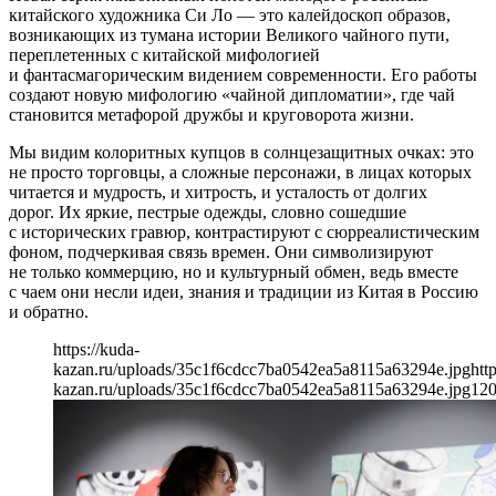
китайского художника Си Ло — это калейдоскоп образов,
возникающих из тумана истории Великого чайного пути,
переплетенных с китайской мифологией
и фантасмагорическим видением современности. Его работы
создают новую мифологию «чайной дипломатии», где чай
становится метафорой дружбы и круговорота жизни.
Мы видим колоритных купцов в солнцезащитных очках: это
не просто торговцы, а сложные персонажи, в лицах которых
читается и мудрость, и хитрость, и усталость от долгих
дорог. Их яркие, пестрые одежды, словно сошедшие
с исторических гравюр, контрастируют с сюрреалистическим
фоном, подчеркивая связь времен. Они символизируют
не только коммерцию, но и культурный обмен, ведь вместе
с чаем они несли идеи, знания и традиции из Китая в Россию
и обратно.
https://kuda-
kazan.ru/uploads/35c1f6cdcc7ba0542ea5a8115a63294e.jpg
htt
kazan.ru/uploads/35c1f6cdcc7ba0542ea5a8115a63294e.jpg
12