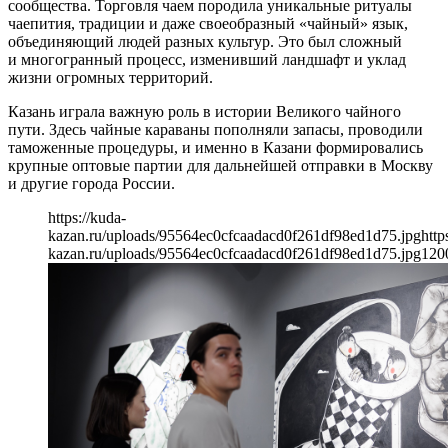
сообщества. Торговля чаем породила уникальные ритуалы
чаепития, традиции и даже своеобразный «чайный» язык,
объединяющий людей разных культур. Это был сложный
и многогранный процесс, изменивший ландшафт и уклад
жизни огромных территорий.
Казань играла важную роль в истории Великого чайного
пути. Здесь чайные караваны пополняли запасы, проводили
таможенные процедуры, и именно в Казани формировались
крупные оптовые партии для дальнейшей отправки в Москву
и другие города России.
https://kuda-
kazan.ru/uploads/95564ec0cfcaadacd0f261df98ed1d75.jpg
http
kazan.ru/uploads/95564ec0cfcaadacd0f261df98ed1d75.jpg
120