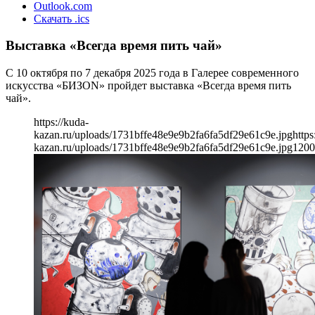
Outlook.com
Скачать .ics
Выставка «Всегда время пить чай»
С 10 октября по 7 декабря 2025 года в Галерее современного
искусства «БИЗON» пройдет выставка «Всегда время пить
чай».
https://kuda-
kazan.ru/uploads/1731bffe48e9e9b2fa6fa5df29e61c9e.jpg
https
kazan.ru/uploads/1731bffe48e9e9b2fa6fa5df29e61c9e.jpg
1200