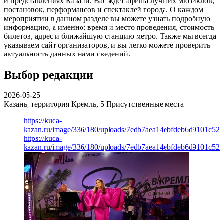
и представлениях Казани. Вас ждет афиша лучших мюзиклов,
постановок, перформансов и спектаклей города. О каждом
мероприятии в данном разделе вы можете узнать подробную
информацию, а именно: время и место проведения, стоимость
билетов, адрес и ближайшую станцию метро. Также мы всегда
указываем сайт организаторов, и вы легко можете проверить
актуальность данных нами сведений.
Выбор редакции
2026-05-25
Казань, территория Кремль, 5
Присутственные места
https://kuda-
kazan.ru/image/336/180/uploads/7edb7aea14ebfdeb6d9101c5
https://kuda-
kazan.ru/image/336/180/uploads/7edb7aea14ebfdeb6d9101c5