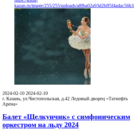
https://kuda-
kazan.ru/image/255/255/uploads/a8fba02a93d2bff5f4adac56b
2024-02-10
2024-02-10
г. Казань, ул.Чистопольская, д.42
Ледовый дворец «Татнефть
Арена»
Балет «Щелкунчик» с симфоническим
оркестром на льду 2024