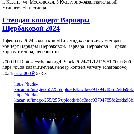
г. Казань, ул. Московская, 3
Культурно-развлекательный
комплекс «Пирамида»
Стендап концерт Варвары
Щербаковой 2024
1 февраля 2024 года в крк «Пирамида» состоится стендап
концерт Варвары Щербаковой. Варвара Щербакова — яркая,
харизматичная, невероятно…
2000
RUB
https://schema.org/InStock
2024-01-12T15:51:00+03:00
https://kuda-kazan.ru/event/stendap-kontsert-varvary-scherbakovoj-
2024/
от 2 000
₽
673
3
https://kuda-
kazan.ru/image/255/255/uploads/b8c3aea93794785fd2efda96b
https://kuda-
kazan.ru/image/255/255/uploads/b8c3aea93794785fd2efda96b