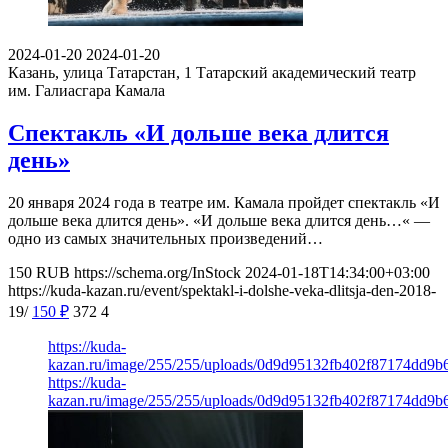
2024-01-20
2024-01-20
Казань, улица Татарстан, 1
Татарский академический театр
им. Галиасгара Камала
Спектакль «И дольше века длится
день»
20 января 2024 года в театре им. Камала пройдет спектакль «И
дольше века длится день». «И дольше века длится день…« —
одно из самых значительных произведений…
150
RUB
https://schema.org/InStock
2024-01-18T14:34:00+03:00
https://kuda-kazan.ru/event/spektakl-i-dolshe-veka-dlitsja-den-2018-
19/
150
₽
372
4
https://kuda-
kazan.ru/image/255/255/uploads/0d9d95132fb402f87174dd9b
https://kuda-
kazan.ru/image/255/255/uploads/0d9d95132fb402f87174dd9b