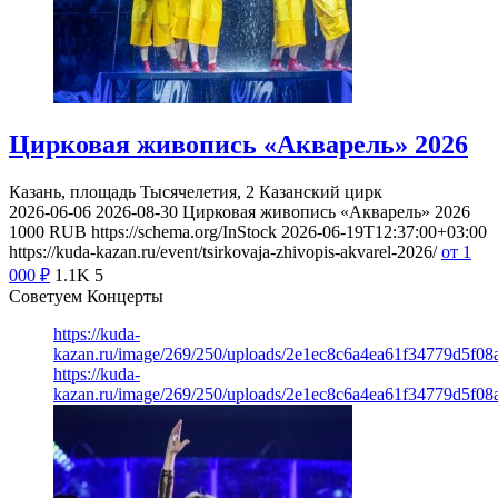
Цирковая живопись «Акварель» 2026
Казань, площадь Тысячелетия, 2
Казанский цирк
2026-06-06
2026-08-30
Цирковая живопись «Акварель» 2026
1000
RUB
https://schema.org/InStock
2026-06-19T12:37:00+03:00
https://kuda-kazan.ru/event/tsirkovaja-zhivopis-akvarel-2026/
от 1
000
₽
1.1K
5
Советуем Концерты
https://kuda-
kazan.ru/image/269/250/uploads/2e1ec8c6a4ea61f34779d5f08
https://kuda-
kazan.ru/image/269/250/uploads/2e1ec8c6a4ea61f34779d5f08