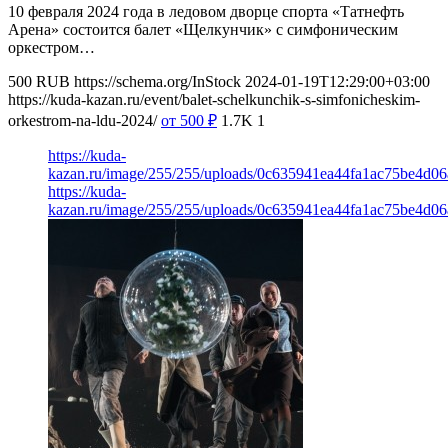
10 февраля 2024 года в ледовом дворце спорта «Татнефть
Арена» состоится балет «Щелкунчик» с симфоническим
оркестром…
500
RUB
https://schema.org/InStock
2024-01-19T12:29:00+03:00
https://kuda-kazan.ru/event/balet-schelkunchik-s-simfonicheskim-
orkestrom-na-ldu-2024/
от 500
₽
1.7K
1
https://kuda-
kazan.ru/image/255/255/uploads/0c635941ea44fa1ac75be4d06
https://kuda-
kazan.ru/image/255/255/uploads/0c635941ea44fa1ac75be4d06