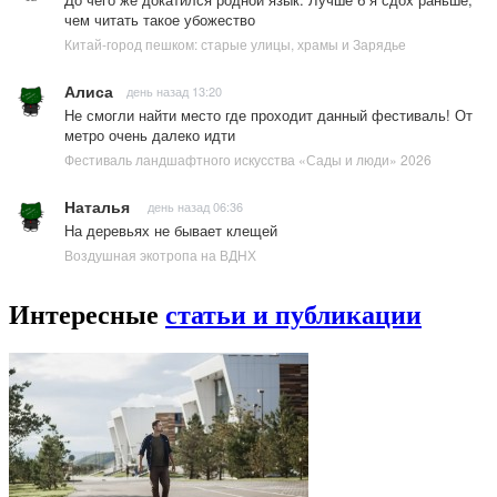
чем читать такое убожество
Китай-город пешком: старые улицы, храмы и Зарядье
Алиса
день назад 13:20
Не смогли найти место где проходит данный фестиваль! От
метро очень далеко идти
Фестиваль ландшафтного искусства «Сады и люди» 2026
Наталья
день назад 06:36
На деревьях не бывает клещей
Воздушная экотропа на ВДНХ
Интересные
статьи и публикации