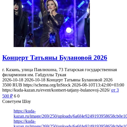
Концерт Татьяны Булановой 2026
г. Казань, улица Павлюхина, 73
Татарская государственная
филармония им. Габдуллы Тукая
2026-10-18
2026-10-18
Концерт Татьяны Булановой 2026
3500
RUB
https://schema.org/InStock
2026-08-10T13:42:00+03:00
https://kuda-kazan.ru/event/kontsert-tatjany-bulanovoj-2026/
от 3
500
₽
6
0
Советуем Шоу
https://kuda-
kazan.ru/image/269/250/uploads/6a6f4e9249193958658cb0e1
https://kuda-
kazan.ru/image/269/250/uploads/6a6f4e9249193958658cb0e1