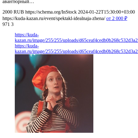
авантюрный…
2000
RUB
https://schema.org/InStock
2024-01-22T15:30:00+03:00
https://kuda-kazan.ru/event/spektakl-idealnaja-zhena/
от 2 000
₽
971
3
https://kuda-
kazan.ru/image/255/255/uploads/d65ceaf4cedb0b268c532d3a2
https://kuda-
kazan.ru/image/255/255/uploads/d65ceaf4cedb0b268c532d3a2