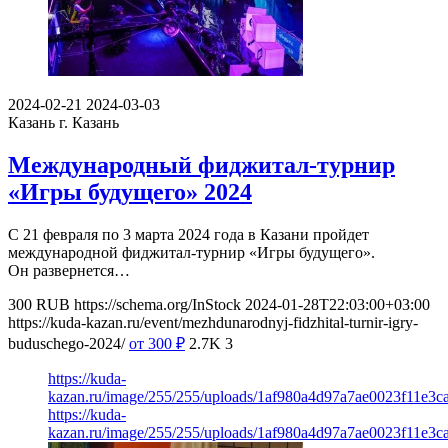
2024-02-21
2024-03-03
Казань
г. Казань
Международный фиджитал-турнир
«Игры будущего» 2024
С 21 февраля по 3 марта 2024 года в Казани пройдет
международной фиджитал-турнир «Игры будущего».
Он развернется…
300
RUB
https://schema.org/InStock
2024-01-28T22:03:00+03:00
https://kuda-kazan.ru/event/mezhdunarodnyj-fidzhital-turnir-igry-
buduschego-2024/
от 300
₽
2.7K
3
https://kuda-
kazan.ru/image/255/255/uploads/1af980a4d97a7ae0023f11e3c
https://kuda-
kazan.ru/image/255/255/uploads/1af980a4d97a7ae0023f11e3c