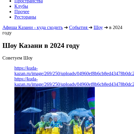
Пространства
Клубы
Прочее
Рестораны
Афиша Казани - куда сходить
➔
События
➔
Шоу
➔
в 2024
году
Шоу Казани в 2024 году
Советуем Шоу
https://kuda-
kazan.ru/image/269/250/uploads/04960ef8b6cb8ed43478b0dc2
https://kuda-
kazan.ru/image/269/250/uploads/04960ef8b6cb8ed43478b0dc2