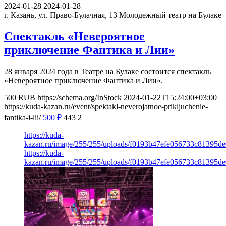
2024-01-28
2024-01-28
г. Казань, ул. Право-Булачная, 13
Молодежный театр на Булаке
Спектакль «Невероятное
приключение Фантика и Лии»
28 января 2024 года в Театре на Булаке состоится спектакль
«Невероятное приключение Фантика и Лии».
500
RUB
https://schema.org/InStock
2024-01-22T15:24:00+03:00
https://kuda-kazan.ru/event/spektakl-neverojatnoe-prikljuchenie-
fantika-i-lii/
500
₽
443
2
https://kuda-
kazan.ru/image/255/255/uploads/f0193b47efe056733c81395de
https://kuda-
kazan.ru/image/255/255/uploads/f0193b47efe056733c81395de