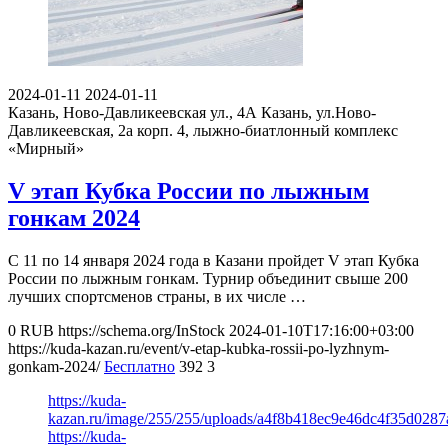
2024-01-11
2024-01-11
Казань, Ново-Давликеевская ул., 4А
Казань, ул.Ново-
Давликеевская, 2а корп. 4, лыжно-биатлонный комплекс
«Мирный»
V этап Кубка России по лыжным
гонкам 2024
C 11 по 14 января 2024 года в Казани пройдет V этап Кубка
России по лыжным гонкам. Турнир объединит свыше 200
лучших спортсменов страны, в их числе …
0
RUB
https://schema.org/InStock
2024-01-10T17:16:00+03:00
https://kuda-kazan.ru/event/v-etap-kubka-rossii-po-lyzhnym-
gonkam-2024/
Бесплатно
392
3
https://kuda-
kazan.ru/image/255/255/uploads/a4f8b418ec9e46dc4f35d0287a
https://kuda-