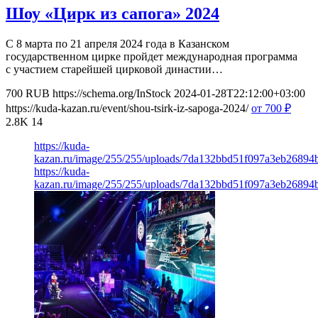
Шоу «Цирк из сапога» 2024
С 8 марта по 21 апреля 2024 года в Казанском
государственном цирке пройдет международная программа
с участием старейшей цирковой династии…
700
RUB
https://schema.org/InStock
2024-01-28T22:12:00+03:00
https://kuda-kazan.ru/event/shou-tsirk-iz-sapoga-2024/
от 700
₽
2.8K
14
https://kuda-
kazan.ru/image/255/255/uploads/7da132bbd51f097a3eb26894
https://kuda-
kazan.ru/image/255/255/uploads/7da132bbd51f097a3eb26894