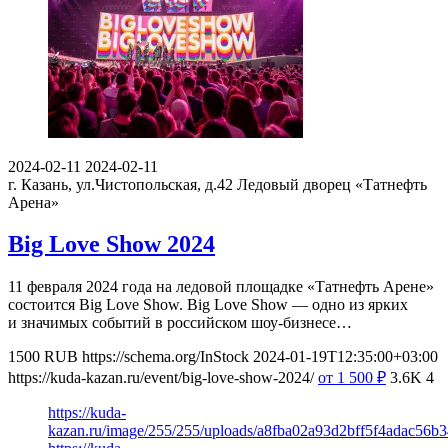
2024-02-11
2024-02-11
г. Казань, ул.Чистопольская, д.42
Ледовый дворец «Татнефть
Арена»
Big Love Show 2024
11 февраля 2024 года на ледовой площадке «Татнефть Арене»
состоится Big Love Show. Big Love Show — одно из ярких
и значимых событий в российском шоу-бизнесе…
1500
RUB
https://schema.org/InStock
2024-01-19T12:35:00+03:00
https://kuda-kazan.ru/event/big-love-show-2024/
от 1 500
₽
3.6K
4
https://kuda-
kazan.ru/image/255/255/uploads/a8fba02a93d2bff5f4adac56b