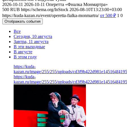
2026-10-11
2026-10-11
Оперетта «Фиалка Монмартра»
500
RUB
https://schema.org/InStock
2026-08-10T13:23:00+03:00
https://kuda-kazan.ru/event/operetta-fialka-monmartra/
от 500
₽
1
0
Отображать события
Все
Сегодня, 10 августа
Завтра, 11 августа
В эти выходные
В августе
В этом году
https://kuda-
kazan.ru/image/255/255/uploads/cd3f9b422d981e145164f419
https://kuda-
kazan.ru/image/255/255/uploads/cd3f9b422d981e145164f419