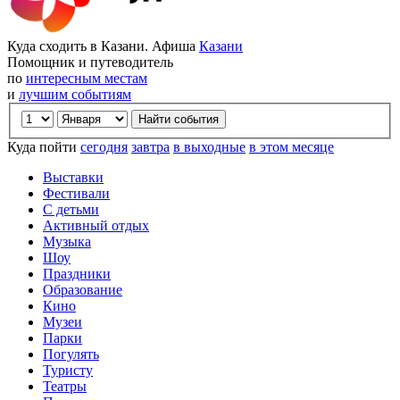
Куда сходить в Казани. Афиша
Казани
Помощник и путеводитель
по
интересным местам
и
лучшим событиям
Куда пойти
сегодня
завтра
в выходные
в этом месяце
Выставки
Фестивали
С детьми
Активный отдых
Музыка
Шоу
Праздники
Образование
Кино
Музеи
Парки
Погулять
Туристу
Театры