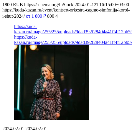
1800
RUB
https://schema.org/InStock
2024-01-12T16:15:00+03:00
https://kuda-kazan.ru/event/kontsert-orkestra-cagmo-simfonija-korol-
i-shut-2024/
от 1 800
₽
800
4
https://kuda-
kazan.ru/image/255/255/uploads/9dad392f28404a41ff4f12bb5
https://kuda-
kazan.ru/image/255/255/uploads/9dad392f28404a41ff4f12bb5
2024-02-01
2024-02-01