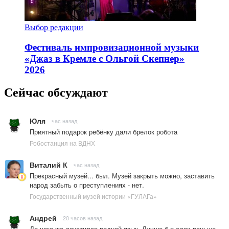
Выбор редакции
Фестиваль импровизационной музыки
«Джаз в Кремле с Ольгой Скепнер»
2026
Сейчас обсуждают
Юля
час назад
Приятный подарок ребёнку дали брелок робота
Робостанция на ВДНХ
Виталий К
час назад
Прекрасный музей... был. Музей закрыть можно, заставить
народ забыть о преступлениях - нет.
Государственный музей истории «ГУЛАГа»
Андрей
20 часов назад
До чего же докатился родной язык. Лучше б я сдох раньше,