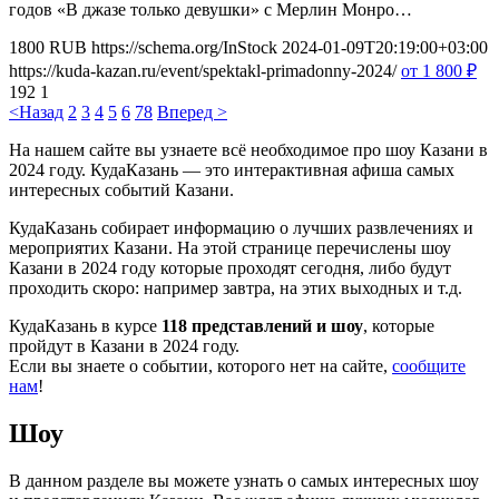
годов «В джазе только девушки» с Мерлин Монро…
1800
RUB
https://schema.org/InStock
2024-01-09T20:19:00+03:00
https://kuda-kazan.ru/event/spektakl-primadonny-2024/
от 1 800
₽
192
1
<Назад
2
3
4
5
6
7
8
Вперед >
На нашем сайте вы узнаете всё необходимое про шоу Казани в
2024 году. КудаКазань — это интерактивная афиша самых
интересных событий Казани.
КудаКазань собирает информацию о лучших развлечениях и
мероприятих Казани. На этой странице перечислены шоу
Казани в 2024 году которые проходят сегодня, либо будут
проходить скоро: например завтра, на этих выходных и т.д.
КудаКазань в курсе
118 представлений и шоу
, которые
пройдут в Казани в 2024 году.
Если вы знаете о событии, которого нет на сайте,
сообщите
нам
!
Шоу
В данном разделе вы можете узнать о самых интересных шоу