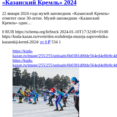
«Казанский Кремль» 2024
22 января 2024 года музей-заповедник «Казанский Кремль»
отметит свое 30-летие. Музей-заповедник «Казанский
Кремль» один…
0
RUB
https://schema.org/InStock
2024-01-10T17:32:00+03:00
https://kuda-kazan.ru/event/den-rozhdenija-muzeja-zapovednika-
kazanskij-kreml-2024/
от 0
₽
534
1
https://kuda-
kazan.ru/image/255/255/uploads/6b0381d00de564ed4e8fe8c4
https://kuda-
kazan.ru/image/255/255/uploads/6b0381d00de564ed4e8fe8c4