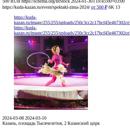
500
RUB
https://schema.org/InStock
2024-01-30T10:45:00+03:00
https://kuda-kazan.ru/event/spektakl-zima-2024/
от 500
₽
6K
13
https://kuda-
kazan.ru/image/255/255/uploads/250c3cc2c17bcf45e467302ce
https://kuda-
kazan.ru/image/255/255/uploads/250c3cc2c17bcf45e467302ce
2024-03-08
2024-03-10
Казань, площадь Тысячелетия, 2
Казанский цирк