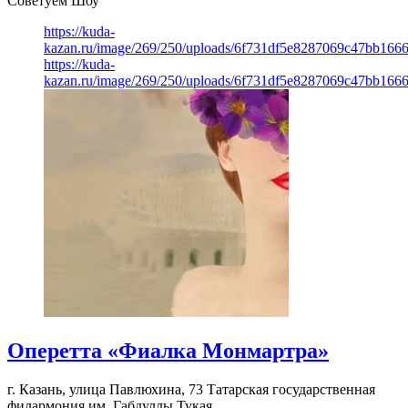
Советуем Шоу
https://kuda-
kazan.ru/image/269/250/uploads/6f731df5e8287069c47bb166
https://kuda-
kazan.ru/image/269/250/uploads/6f731df5e8287069c47bb166
Оперетта «Фиалка Монмартра»
г. Казань, улица Павлюхина, 73
Татарская государственная
филармония им. Габдуллы Тукая