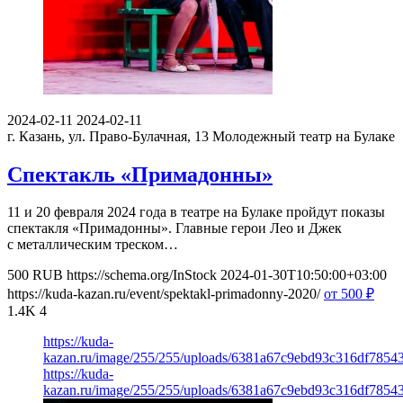
2024-02-11
2024-02-11
г. Казань, ул. Право-Булачная, 13
Молодежный театр на Булаке
Спектакль «Примадонны»
11 и 20 февраля 2024 года в театре на Булаке пройдут показы
спектакля «Примадонны». Главные герои Лео и Джек
с металлическим треском…
500
RUB
https://schema.org/InStock
2024-01-30T10:50:00+03:00
https://kuda-kazan.ru/event/spektakl-primadonny-2020/
от 500
₽
1.4K
4
https://kuda-
kazan.ru/image/255/255/uploads/6381a67c9ebd93c316df7854
https://kuda-
kazan.ru/image/255/255/uploads/6381a67c9ebd93c316df7854