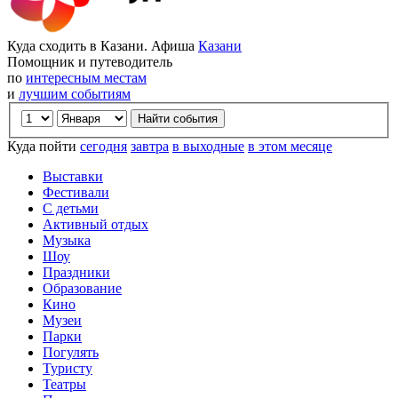
Куда сходить в Казани. Афиша
Казани
Помощник и путеводитель
по
интересным местам
и
лучшим событиям
Куда пойти
сегодня
завтра
в выходные
в этом месяце
Выставки
Фестивали
С детьми
Активный отдых
Музыка
Шоу
Праздники
Образование
Кино
Музеи
Парки
Погулять
Туристу
Театры