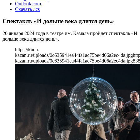
Outlook.com
Скачать .ics
Спектакль «И дольше века длится день»
20 января 2024 года в театре им. Камала пройдет спектакль «И
дольше века длится день».
https://kuda-
kazan.ru/uploads/0c635941ea44fa1ac75be4d06a2ec4da.jpg
htt
kazan.ru/uploads/0c635941ea44fa1ac75be4d06a2ec4da.jpg
83