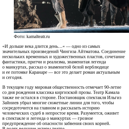
Фото: kamalteatr.ru
«И дольше века длится день…« — одно из самых
значительных произведений Чингиза Айтматова. Соединение
нескольких временных и художественных пластов, сочетание
фантастики, притчи и реализма, знаменитая легенда
о манкуртах, рассказ о знаменитой белой верблюдице
и ее потомке Каранаре — все это делает роман актуальным
и сегодня.
В текущем году мировая общественность отмечает 90-летие
со дня рождения классика киргизской прозы. Театр Камала
также не остался в стороне. Постановщик спектакля Ильгиз
Зайниев убрал многие сюжетные линии для того, чтобы
сосредоточится на главном и рассказать историю
человеческих судеб в непростое время. Разумеется, оживет
в спектакле и легенда о манкуртах — грозное
предупреждение об опасности забвения своих корней.
В ролях ведущие актеры театра.