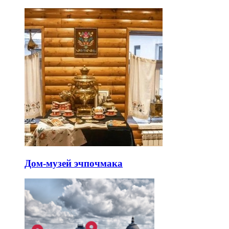
Дом-музей эчпочмака