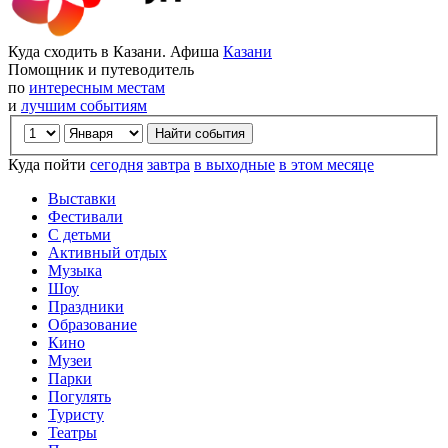
Куда сходить в Казани. Афиша
Казани
Помощник и путеводитель
по
интересным местам
и
лучшим событиям
Куда пойти
сегодня
завтра
в выходные
в этом месяце
Выставки
Фестивали
С детьми
Активный отдых
Музыка
Шоу
Праздники
Образование
Кино
Музеи
Парки
Погулять
Туристу
Театры