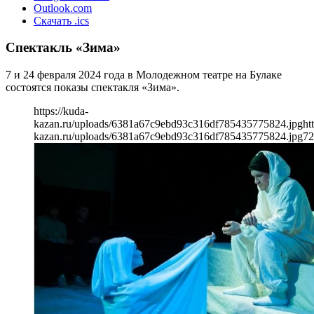
Outlook.com
Скачать .ics
Спектакль «Зима»
7 и 24 февраля 2024 года в Молодежном театре на Булаке
состоятся показы спектакля «Зима».
https://kuda-
kazan.ru/uploads/6381a67c9ebd93c316df785435775824.jpg
ht
kazan.ru/uploads/6381a67c9ebd93c316df785435775824.jpg
72