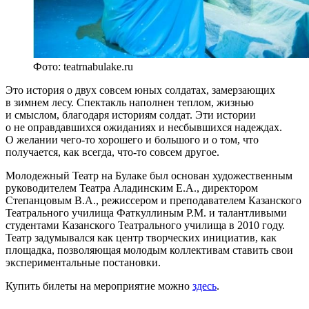
Фото: teatrnabulake.ru
Это история о двух совсем юных солдатах, замерзающих
в зимнем лесу. Спектакль наполнен теплом, жизнью
и смыслом, благодаря историям солдат. Эти истории
о не оправдавшихся ожиданиях и несбывшихся надеждах.
О желании чего-то хорошего и большого и о том, что
получается, как всегда, что-то совсем другое.
Молодежный Театр на Булаке был основан художественным
руководителем Театра Аладинским Е.А., директором
Степанцовым В.А., режиссером и преподавателем Казанского
Театрального училища Фаткуллиным Р.М. и талантливыми
студентами Казанского Театрального училища в 2010 году.
Театр задумывался как центр творческих инициатив, как
площадка, позволяющая молодым коллективам ставить свои
экспериментальные постановки.
Купить билеты на мероприятие можно
здесь
.