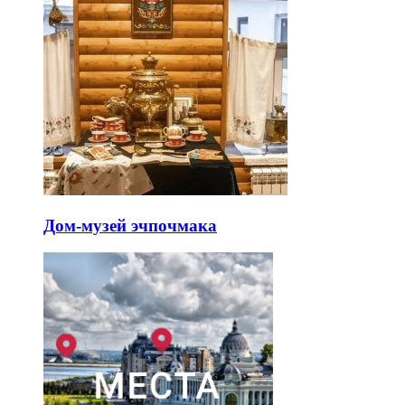
Дом-музей эчпочмака