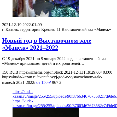
2021-12-19
2022-01-09
г. Казань, территория Кремль, 11
Выставочный зал «Манеж»
Новый год в Выставочном зале
«Манеж» 2021–2022
С 19 декабря 2021 по 9 января 2022 года выставочный зал
«Манеж» приглашает детей и их родителей…
150
RUB
https://schema.org/InStock
2021-12-13T19:29:00+03:00
https://kuda-kazan.ru/event/novyj-god-v-vystavochnom-zale-
manezh-2021-2022/
от 150
₽
967
2
https://kuda-
kazan.ru/image/255/255/uploads/90f87663467673582c7d9de67
https://kuda-
kazan.ru/image/255/255/uploads/90f87663467673582c7d9de67