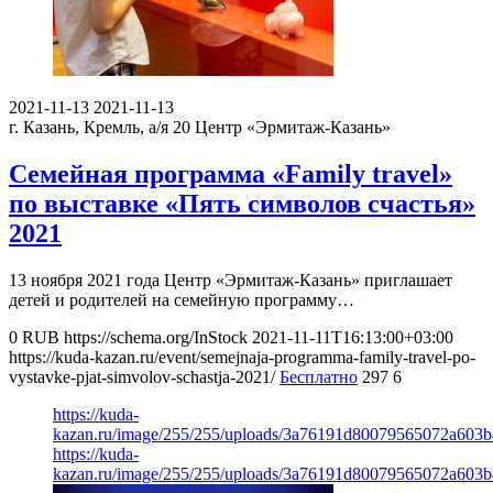
2021-11-13
2021-11-13
г. Казань, Кремль, а/я 20
Центр «Эрмитаж-Казань»
Семейная программа «Family travel»
по выставке «Пять символов счастья»
2021
13 ноября 2021 года Центр «Эрмитаж-Казань» приглашает
детей и родителей на семейную программу…
0
RUB
https://schema.org/InStock
2021-11-11T16:13:00+03:00
https://kuda-kazan.ru/event/semejnaja-programma-family-travel-po-
vystavke-pjat-simvolov-schastja-2021/
Бесплатно
297
6
https://kuda-
kazan.ru/image/255/255/uploads/3a76191d80079565072a603b
https://kuda-
kazan.ru/image/255/255/uploads/3a76191d80079565072a603b