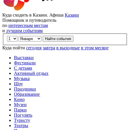
Куда сходить в Казани. Афиша
Казани
Помощник и путеводитель
по
интересным местам
и
лучшим событиям
Куда пойти
сегодня
завтра
в выходные
в этом месяце
Выставки
Фестивали
С детьми
Активный отдых
Музыка
Шоу
Праздники
Образование
Кино
Музеи
Парки
Погулять
Туристу
Театры