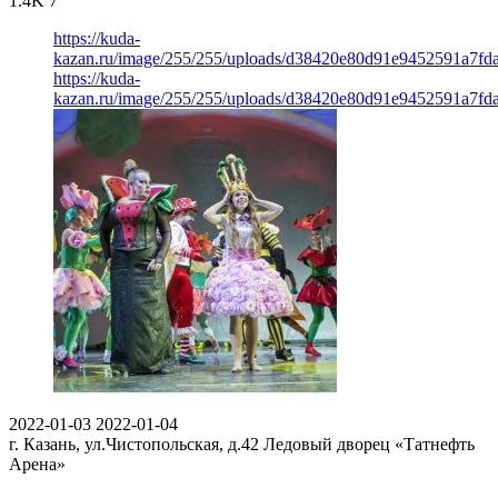
1.4K
7
https://kuda-
kazan.ru/image/255/255/uploads/d38420e80d91e9452591a7fd
https://kuda-
kazan.ru/image/255/255/uploads/d38420e80d91e9452591a7fd
2022-01-03
2022-01-04
г. Казань, ул.Чистопольская, д.42
Ледовый дворец «Татнефть
Арена»