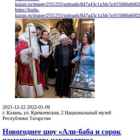
kazan.ru/image/255/255/uploads/847a43c1a3dc5cb55886d6f0
https://kuda-
kazan.ru/image/255/255/uploads/847a43c1a3dc5cb55886d6f0
2021-12-22
2022-01-09
г. Казань, ул. Кремлевская, 2
Национальный музей
Республики Татарстан
Новогоднее шоу «Али-баба и сорок