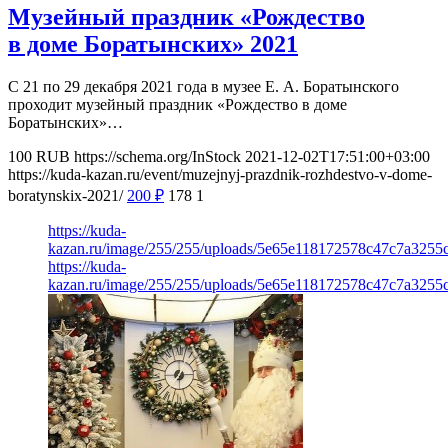
Музейный праздник «Рождество
в доме Боратынских» 2021
С 21 по 29 декабря 2021 года в музее Е. А. Боратынского
проходит музейный праздник «Рождество в доме
Боратынских»…
100
RUB
https://schema.org/InStock
2021-12-02T17:51:00+03:00
https://kuda-kazan.ru/event/muzejnyj-prazdnik-rozhdestvo-v-dome-
boratynskix-2021/
200
₽
178
1
https://kuda-
kazan.ru/image/255/255/uploads/5e65e118172578c47c7a3255
https://kuda-
kazan.ru/image/255/255/uploads/5e65e118172578c47c7a3255