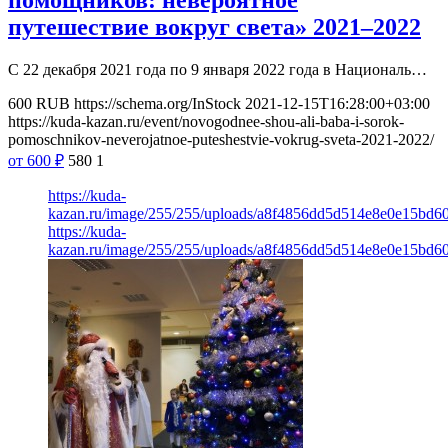
помощников: невероятное
путешествие вокруг света» 2021–2022
С 22 декабря 2021 года по 9 января 2022 года в Националь…
600
RUB
https://schema.org/InStock
2021-12-15T16:28:00+03:00
https://kuda-kazan.ru/event/novogodnee-shou-ali-baba-i-sorok-
pomoschnikov-neverojatnoe-puteshestvie-vokrug-sveta-2021-2022/
от 600
₽
580
1
https://kuda-
kazan.ru/image/255/255/uploads/a8f4856dd5d514e8e0e15bd6
https://kuda-
kazan.ru/image/255/255/uploads/a8f4856dd5d514e8e0e15bd6