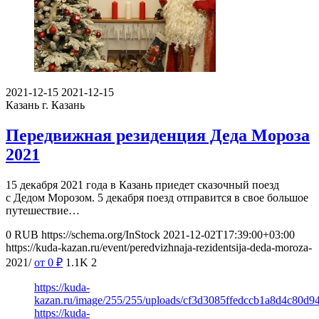
2021-12-15
2021-12-15
Казань
г. Казань
Передвижная резиденция Деда Мороза
2021
15 декабря 2021 года в Казань приедет сказочный поезд
с Дедом Морозом. 5 декабря поезд отправится в свое большое
путешествие…
0
RUB
https://schema.org/InStock
2021-12-02T17:39:00+03:00
https://kuda-kazan.ru/event/peredvizhnaja-rezidentsija-deda-moroza-
2021/
от 0
₽
1.1K
2
https://kuda-
kazan.ru/image/255/255/uploads/cf3d3085ffedccb1a8d4c80d9
https://kuda-