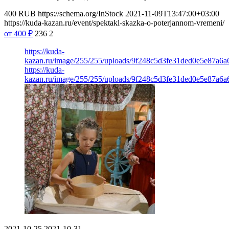
400
RUB
https://schema.org/InStock
2021-11-09T13:47:00+03:00
https://kuda-kazan.ru/event/spektakl-skazka-o-poterjannom-vremeni/
от 400
₽
236
2
https://kuda-
kazan.ru/image/255/255/uploads/9f248c5d3fe31ded0e5e87a6a
https://kuda-
kazan.ru/image/255/255/uploads/9f248c5d3fe31ded0e5e87a6a
2021-10-25
2021-10-31