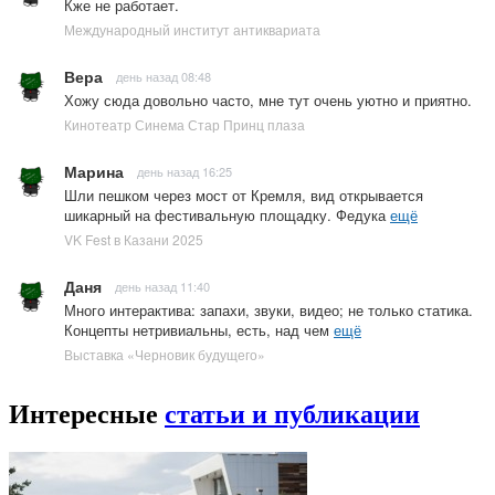
Кже не работает.
Международный институт антиквариата
Вера
день назад 08:48
Хожу сюда довольно часто, мне тут очень уютно и приятно.
Кинотеатр Синема Стар Принц плаза
Марина
день назад 16:25
Шли пешком через мост от Кремля, вид открывается
шикарный на фестивальную площадку. Федука
ещё
VK Fest в Казани 2025
Даня
день назад 11:40
Много интерактива: запахи, звуки, видео; не только статика.
Концепты нетривиальны, есть, над чем
ещё
Выставка «Черновик будущего»
Интересные
статьи и публикации