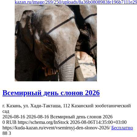
kazan.ru/image/269/250/uploads/8a36b0808983fe196b7111e2
Всемирный день слонов 2026
г. Казань, ул. Хади-Такташа, 112
Казанский зооботанический
сад
2026-08-16
2026-08-16
Всемирный день слонов 2026
0
RUB
https://schema.org/InStock
2026-08-06T14:35:00+03:00
https://kuda-kazan.ru/event/vsemirnyj-den-slonov-2026/
Бесплатно
88
3