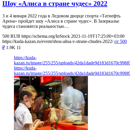
Шоу «Алиса в стране чудес» 2022
3 и 4 января 2022 года в Ледовом дворце спорта «Татнефть
Арена» пройдет шоу «Алиса в стране чудес». В Зазеркалье
чудеса становятся реальностью…
500
RUB
https://schema.org/InStock
2021-11-19T17:25:00+03:00
https://kuda-kazan.ru/event/shou-alisa-v-strane-chudes-2022/
от 500
₽
1.9K
11
https://kuda-
kazan.ru/image/255/255/uploads/42da1dade9d183d1670c998f
https://kuda-
kazan.ru/image/255/255/uploads/42da1dade9d183d1670c998f