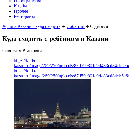
Пространства
Клубы
Прочее
Рестораны
Афиша Казани - куда сходить
➔
События
➔
С детьми
Куда сходить с ребёнком в Казани
Советуем Выставки
https://kuda-
kazan.ru/image/269/250/uploads/87d59e801c9d483cd84cb5e6
https://kuda-
kazan.ru/image/269/250/uploads/87d59e801c9d483cd84cb5e6