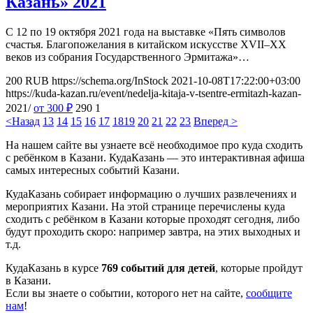
Казань» 2021
С 12 по 19 октября 2021 года на выставке «Пять символов
счастья. Благопожелания в китайском искусстве XVII–XX
веков из собрания Государственного Эрмитажа»…
200
RUB
https://schema.org/InStock
2021-10-08T17:22:00+03:00
https://kuda-kazan.ru/event/nedelja-kitaja-v-tsentre-ermitazh-kazan-
2021/
от 300
₽
290
1
<Назад
13
14
15
16
17
18
19
20
21
22
23
Вперед >
На нашем сайте вы узнаете всё необходимое про куда сходить
с ребёнком в Казани. КудаКазань — это интерактивная афиша
самых интересных событий Казани.
КудаКазань собирает информацию о лучших развлечениях и
мероприятих Казани. На этой странице перечислены куда
сходить с ребёнком в Казани которые проходят сегодня, либо
будут проходить скоро: например завтра, на этих выходных и
т.д.
КудаКазань в курсе
769 событий для детей
, которые пройдут
в Казани.
Если вы знаете о событии, которого нет на сайте,
сообщите
нам
!