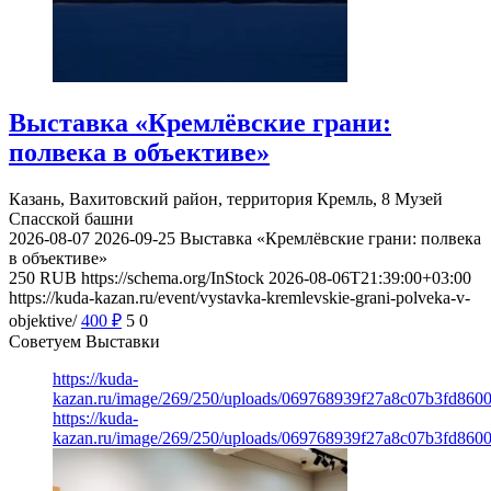
Выставка «Кремлёвские грани:
полвека в объективе»
Казань, Вахитовский район, территория Кремль, 8
Музей
Спасской башни
2026-08-07
2026-09-25
Выставка «Кремлёвские грани: полвека
в объективе»
250
RUB
https://schema.org/InStock
2026-08-06T21:39:00+03:00
https://kuda-kazan.ru/event/vystavka-kremlevskie-grani-polveka-v-
objektive/
400
₽
5
0
Советуем Выставки
https://kuda-
kazan.ru/image/269/250/uploads/069768939f27a8c07b3fd860
https://kuda-
kazan.ru/image/269/250/uploads/069768939f27a8c07b3fd860