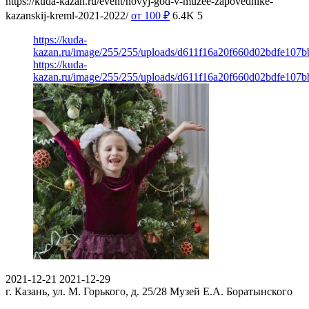
https://kuda-kazan.ru/event/novyj-god-v-muzee-zapovednike-
kazanskij-kreml-2021-2022/
от 100
₽
6.4K
5
https://kuda-
kazan.ru/image/255/255/uploads/d611f16a20f660d02bdfe107b
https://kuda-
kazan.ru/image/255/255/uploads/d611f16a20f660d02bdfe107b
2021-12-21
2021-12-29
г. Казань, ул. М. Горького, д. 25/28
Музей Е.А. Боратынского