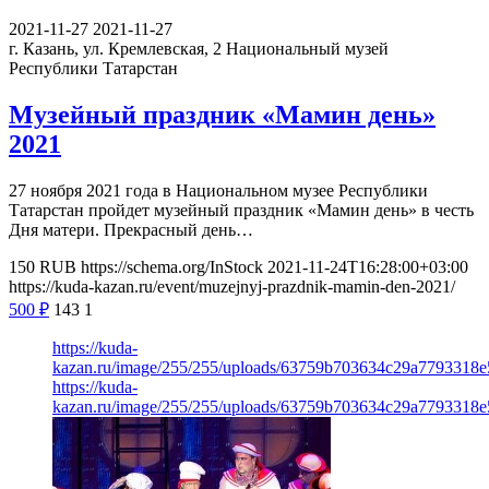
2021-11-27
2021-11-27
г. Казань, ул. Кремлевская, 2
Национальный музей
Республики Татарстан
Музейный праздник «Мамин день»
2021
27 ноября 2021 года в Национальном музее Республики
Татарстан пройдет музейный праздник «Мамин день» в честь
Дня матери. Прекрасный день…
150
RUB
https://schema.org/InStock
2021-11-24T16:28:00+03:00
https://kuda-kazan.ru/event/muzejnyj-prazdnik-mamin-den-2021/
500
₽
143
1
https://kuda-
kazan.ru/image/255/255/uploads/63759b703634c29a7793318e
https://kuda-
kazan.ru/image/255/255/uploads/63759b703634c29a7793318e