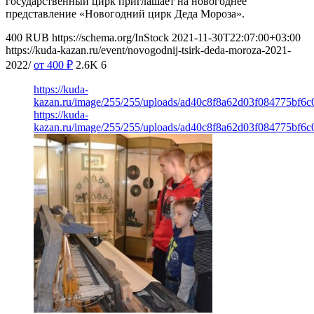
государственный цирк приглашает на новогоднее
представление «Новогодний цирк Деда Мороза».
400
RUB
https://schema.org/InStock
2021-11-30T22:07:00+03:00
https://kuda-kazan.ru/event/novogodnij-tsirk-deda-moroza-2021-
2022/
от 400
₽
2.6K
6
https://kuda-
kazan.ru/image/255/255/uploads/ad40c8f8a62d03f084775bf6c0
https://kuda-
kazan.ru/image/255/255/uploads/ad40c8f8a62d03f084775bf6c0