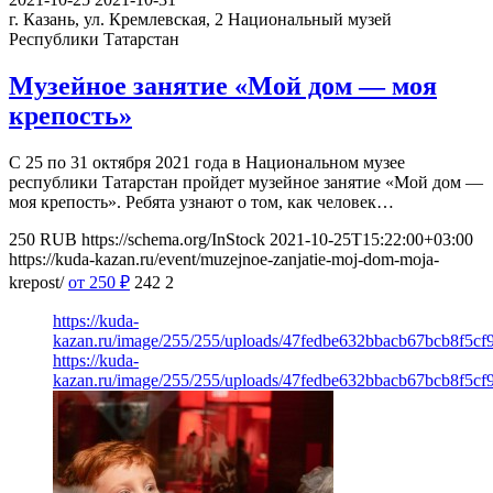
г. Казань, ул. Кремлевская, 2
Национальный музей
Республики Татарстан
Музейное занятие «Мой дом — моя
крепость»
С 25 по 31 октября 2021 года в Национальном музее
республики Татарстан пройдет музейное занятие «Мой дом —
моя крепость». Ребята узнают о том, как человек…
250
RUB
https://schema.org/InStock
2021-10-25T15:22:00+03:00
https://kuda-kazan.ru/event/muzejnoe-zanjatie-moj-dom-moja-
krepost/
от 250
₽
242
2
https://kuda-
kazan.ru/image/255/255/uploads/47fedbe632bbacb67bcb8f5cf
https://kuda-
kazan.ru/image/255/255/uploads/47fedbe632bbacb67bcb8f5cf