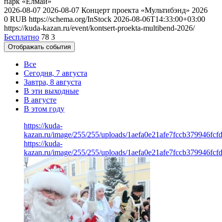
парк «Елмай»
2026-08-07
2026-08-07
Концерт проекта «Мультибэнд» 2026
0
RUB
https://schema.org/InStock
2026-08-06T14:33:00+03:00
https://kuda-kazan.ru/event/kontsert-proekta-multibend-2026/
Бесплатно
78
3
Отображать события
Все
Сегодня, 7 августа
Завтра, 8 августа
В эти выходные
В августе
В этом году
https://kuda-
kazan.ru/image/255/255/uploads/1aefa0e21afe7fccb379946fcf
https://kuda-
kazan.ru/image/255/255/uploads/1aefa0e21afe7fccb379946fcf