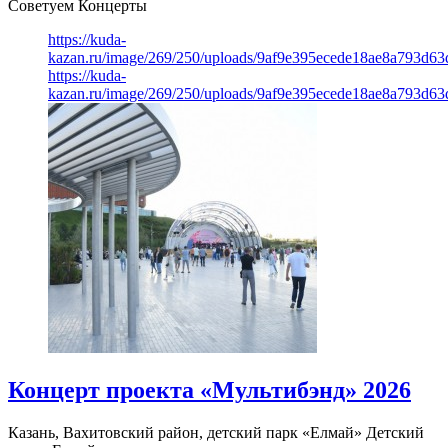
Советуем Концерты
https://kuda-
kazan.ru/image/269/250/uploads/9af9e395ecede18ae8a793d63
https://kuda-
kazan.ru/image/269/250/uploads/9af9e395ecede18ae8a793d63
Концерт проекта «Мультибэнд» 2026
Казань, Вахитовский район, детский парк «Елмай»
Детский