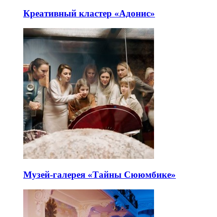
Креативный кластер «Адонис»
Музей-галерея «Тайны Сююмбике»