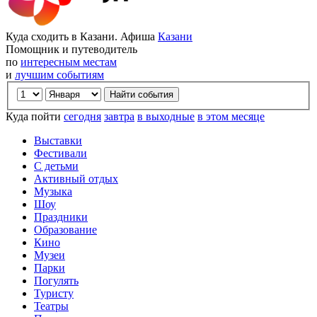
Куда сходить в Казани. Афиша
Казани
Помощник и путеводитель
по
интересным местам
и
лучшим событиям
Куда пойти
сегодня
завтра
в выходные
в этом месяце
Выставки
Фестивали
С детьми
Активный отдых
Музыка
Шоу
Праздники
Образование
Кино
Музеи
Парки
Погулять
Туристу
Театры