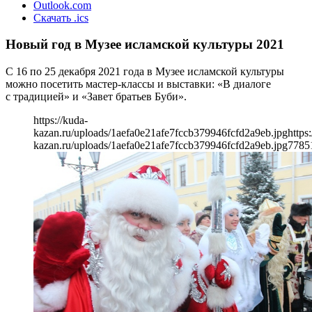
Outlook.com
Скачать .ics
Новый год в Музее исламской культуры 2021
С 16 по 25 декабря 2021 года в Музее исламской культуры
можно посетить мастер-классы и выставки: «В диалоге
с традицией» и «Завет братьев Буби».
https://kuda-
kazan.ru/uploads/1aefa0e21afe7fccb379946fcfd2a9eb.jpg
https
kazan.ru/uploads/1aefa0e21afe7fccb379946fcfd2a9eb.jpg
778
5