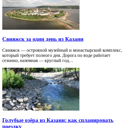
Свияжск за один день из Казани
Свияжск — островной музейный и монастырский комплекс,
который требует полного дня. Дорога по воде работает
сезонно, наземная — круглый год…
Голубые озёра из Казани: как спланировать
поездку