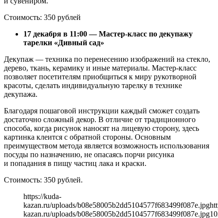
и сувениром.
Стоимость: 350 рублей
17 декабря в 11:00 — Мастер-класс по декупажу
тарелки «Дивный сад»
Декупаж — техника по перенесению изображений на стекло,
дерево, ткань, керамику и иные материалы. Мастер-класс
позволяет посетителям приобщиться к миру рукотворной
красоты, сделать индивидуальную тарелку в технике
декупажа.
Благодаря пошаговой инструкции каждый сможет создать
достаточно сложный декор. В отличие от традиционного
способа, когда рисунок наносят на лицевую сторону, здесь
картинка клеится с обратной стороны. Основным
преимуществом метода является возможность использования
посуды по назначению, не опасаясь порчи рисунка
и попадания в пищу частиц лака и краски.
Стоимость: 350 рублей.
https://kuda-
kazan.ru/uploads/b08e58005b2dd5104577f683499f087e.jpg
ht
kazan.ru/uploads/b08e58005b2dd5104577f683499f087e.jpg
10