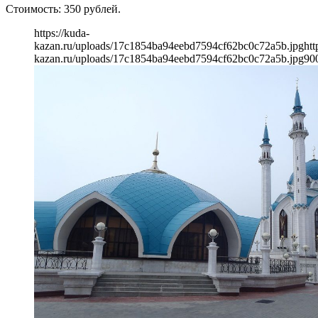
Стоимость: 350 рублей.
https://kuda-
kazan.ru/uploads/17c1854ba94eebd7594cf62bc0c72a5b.jpg
htt
kazan.ru/uploads/17c1854ba94eebd7594cf62bc0c72a5b.jpg
90