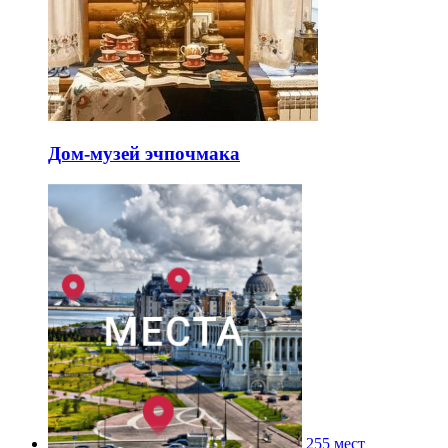
Дом-музей эчпочмака
255 мест