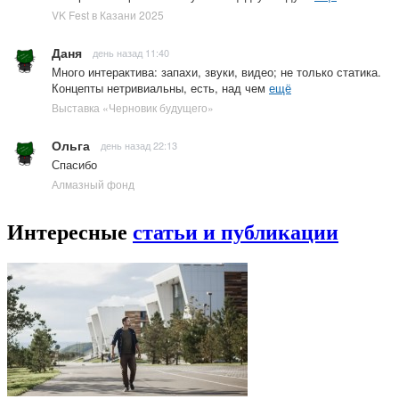
VK Fest в Казани 2025
Даня
день назад 11:40
Много интерактива: запахи, звуки, видео; не только статика.
Концепты нетривиальны, есть, над чем
ещё
Выставка «Черновик будущего»
Ольга
день назад 22:13
Спасибо
Алмазный фонд
Интересные
статьи и публикации