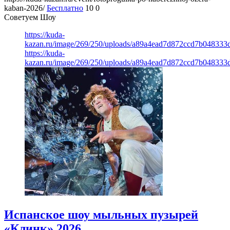
kaban-2026/
Бесплатно
10
0
Советуем Шоу
https://kuda-
kazan.ru/image/269/250/uploads/a89a4ead7d872ccd7b048333
https://kuda-
kazan.ru/image/269/250/uploads/a89a4ead7d872ccd7b048333
Испанское шоу мыльных пузырей
«Клинк» 2026