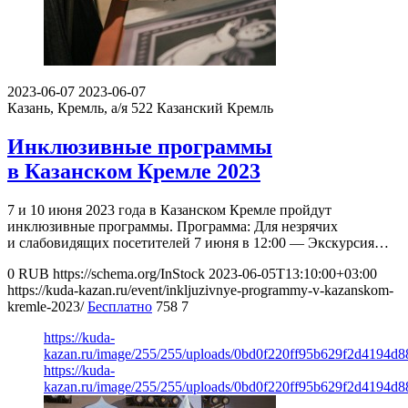
2023-06-07
2023-06-07
Казань, Кремль, а/я 522
Казанский Кремль
Инклюзивные программы
в Казанском Кремле 2023
7 и 10 июня 2023 года в Казанском Кремле пройдут
инклюзивные программы. Программа: Для незрячих
и слабовидящих посетителей 7 июня в 12:00 — Экскурсия…
0
RUB
https://schema.org/InStock
2023-06-05T13:10:00+03:00
https://kuda-kazan.ru/event/inkljuzivnye-programmy-v-kazanskom-
kremle-2023/
Бесплатно
758
7
https://kuda-
kazan.ru/image/255/255/uploads/0bd0f220ff95b629f2d4194d8
https://kuda-
kazan.ru/image/255/255/uploads/0bd0f220ff95b629f2d4194d8