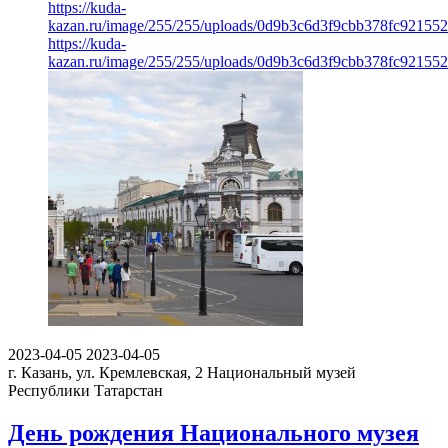
https://kuda-
kazan.ru/image/255/255/uploads/0d9b3c6d3f9cbb378fc92155
https://kuda-
kazan.ru/image/255/255/uploads/0d9b3c6d3f9cbb378fc92155
2023-04-05
2023-04-05
г. Казань, ул. Кремлевская, 2
Национальный музей
Республики Татарстан
День рождения Национального музея