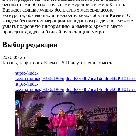
бесплатными образовательными мероприятиями в Казани.
Вас ждет афиша лучших бесплатных мастер-классов,
экскурсий, обучающих и познавательных событий Казани. О
каждом бесплатном мероприятии в данном разделе вы можете
узнать подробную информацию, а именно: время и место
проведения, адрес и ближайшую станцию метро.
Выбор редакции
2026-05-25
Казань, территория Кремль, 5
Присутственные места
https://kuda-
kazan.ru/image/336/180/uploads/7edb7aea14ebfdeb6d9101c5
https://kuda-
kazan.ru/image/336/180/uploads/7edb7aea14ebfdeb6d9101c5