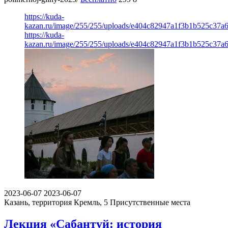
https://kuda-
kazan.ru/image/255/255/uploads/e404c82947a1f3b1b525c37a
https://kuda-
kazan.ru/image/255/255/uploads/e404c82947a1f3b1b525c37a
2023-06-07
2023-06-07
Казань, территория Кремль, 5
Присутственные места
Лекция «Сабантуй: история