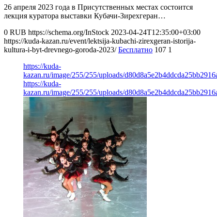
26 апреля 2023 года в Присутственных местах состоится
лекция куратора выставки Кубачи-Зирехгеран…
0
RUB
https://schema.org/InStock
2023-04-24T12:35:00+03:00
https://kuda-kazan.ru/event/lektsija-kubachi-zirexgeran-istorija-
kultura-i-byt-drevnego-goroda-2023/
Бесплатно
107
1
https://kuda-
kazan.ru/image/255/255/uploads/d80d8a5e2b4ddcda25bb2916
https://kuda-
kazan.ru/image/255/255/uploads/d80d8a5e2b4ddcda25bb2916