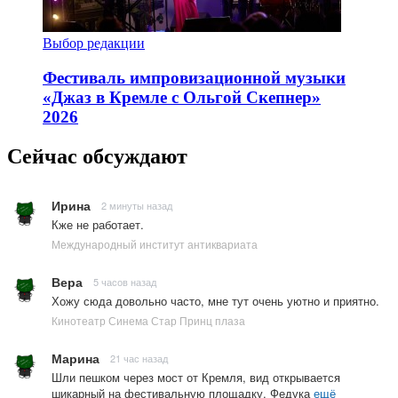
Выбор редакции
Фестиваль импровизационной музыки
«Джаз в Кремле с Ольгой Скепнер»
2026
Сейчас обсуждают
Ирина
2 минуты назад
Кже не работает.
Международный институт антиквариата
Вера
5 часов назад
Хожу сюда довольно часто, мне тут очень уютно и приятно.
Кинотеатр Синема Стар Принц плаза
Марина
21 час назад
Шли пешком через мост от Кремля, вид открывается
шикарный на фестивальную площадку. Федука
ещё