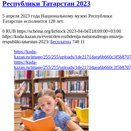
Республики Татарстан 2023
5 апреля 2023 года Национальному музею Республики
Татарстан исполнится 128 лет.
0
RUB
https://schema.org/InStock
2023-04-04T18:09:00+03:00
https://kuda-kazan.ru/event/den-rozhdenija-natsionalnogo-muzeja-
respubliki-tatarstan-2023/
Бесплатно
748
11
https://kuda-
kazan.ru/image/255/255/uploads/1de2171daea6b660c3f5b8707
https://kuda-
kazan.ru/image/255/255/uploads/1de2171daea6b660c3f5b8707