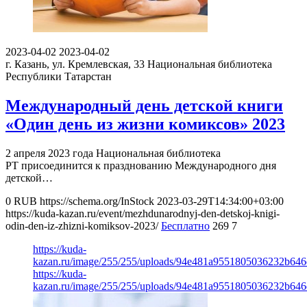
2023-04-02
2023-04-02
г. Казань, ул. Кремлевская, 33
Национальная библиотека
Республики Татарстан
Международный день детской книги
«Один день из жизни комиксов» 2023
2 апреля 2023 года Национальная библиотека
РТ присоединится к празднованию Международного дня
детской…
0
RUB
https://schema.org/InStock
2023-03-29T14:34:00+03:00
https://kuda-kazan.ru/event/mezhdunarodnyj-den-detskoj-knigi-
odin-den-iz-zhizni-komiksov-2023/
Бесплатно
269
7
https://kuda-
kazan.ru/image/255/255/uploads/94e481a9551805036232b646
https://kuda-
kazan.ru/image/255/255/uploads/94e481a9551805036232b646