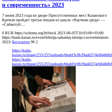
и современность» 2023
7 июня 2023 года во дворе Присутственных мест Казанского
Кремля пройдет третья лекция из цикла «Научная среда» —
«Сабантуй:…
0
RUB
https://schema.org/InStock
2023-06-05T16:03:00+03:00
https://kuda-kazan.ru/event/lektsija-sabantuj-istorija-i-sovremennost-
2023/
Бесплатно
96
2
https://kuda-
kazan.ru/image/255/255/uploads/bbabf3c0b39add374e6848dbf
https://kuda-
kazan.ru/image/255/255/uploads/bbabf3c0b39add374e6848dbf