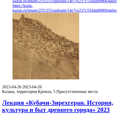
kazan.ru/image/255/255/uploads/14e7ce237c55d4a908064a6ec
https://kuda-
kazan.ru/image/255/255/uploads/14e7ce237c55d4a908064a6ec
2023-04-26
2023-04-26
Казань, территория Кремль, 5
Присутственные места
Лекция «Кубачи-Зирехгеран. История,
культура и быт древнего города» 2023