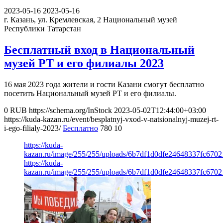
2023-05-16
2023-05-16
г. Казань, ул. Кремлевская, 2
Национальный музей
Республики Татарстан
Бесплатный вход в Национальный
музей РТ и его филиалы 2023
16 мая 2023 года жители и гости Казани смогут бесплатно
посетить Национальный музей РТ и его филиалы.
0
RUB
https://schema.org/InStock
2023-05-02T12:44:00+03:00
https://kuda-kazan.ru/event/besplatnyj-vxod-v-natsionalnyj-muzej-rt-
i-ego-filialy-2023/
Бесплатно
780
10
https://kuda-
kazan.ru/image/255/255/uploads/6b7df1d0dfe24648337fc6702
https://kuda-
kazan.ru/image/255/255/uploads/6b7df1d0dfe24648337fc6702