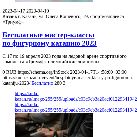
2023-04-17
2023-04-19
Казань
г. Казань, ул. Олега Кошевого, 19, спорткомплекса
«Триумф»
Бесплатные мастер-классы
по фигурному катанию 2023
С 17 по 19 апреля 2023 года на ледовой арене спортивного
комплекса «Триумф» олимпийские чемпионы…
0
RUB
https://schema.org/InStock
2023-04-17T14:58:00+03:00
https://kuda-kazan.ru/event/besplatnye-master-klassy-po-figurnomu-
kataniju-2023/
Бесплатно
280
3
https://kuda-
kazan.ru/image/255/255/uploads/c03c9cb3a20acf01229341942
https://kuda-
kazan.ru/image/255/255/uploads/c03c9cb3a20acf01229341942