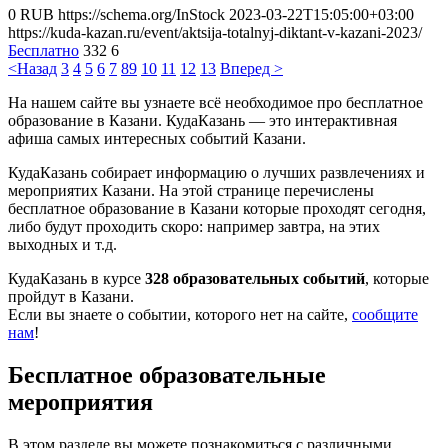
0
RUB
https://schema.org/InStock
2023-03-22T15:05:00+03:00
https://kuda-kazan.ru/event/aktsija-totalnyj-diktant-v-kazani-2023/
Бесплатно
332
6
<Назад
3
4
5
6
7
8
9
10
11
12
13
Вперед >
На нашем сайте вы узнаете всё необходимое про бесплатное
образование в Казани. КудаКазань — это интерактивная
афиша самых интересных событий Казани.
КудаКазань собирает информацию о лучших развлечениях и
мероприятих Казани. На этой странице перечислены
бесплатное образование в Казани которые проходят сегодня,
либо будут проходить скоро: например завтра, на этих
выходных и т.д.
КудаКазань в курсе
328 образовательных событий
, которые
пройдут в Казани.
Если вы знаете о событии, которого нет на сайте,
сообщите
нам
!
Бесплатное образовательные
мероприятия
В этом разделе вы можете познакомиться с различными