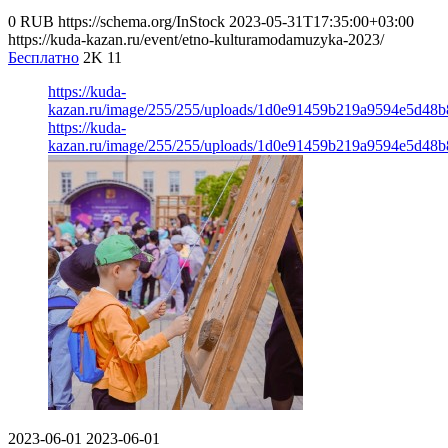
0
RUB
https://schema.org/InStock
2023-05-31T17:35:00+03:00
https://kuda-kazan.ru/event/etno-kulturamodamuzyka-2023/
Бесплатно
2K
11
https://kuda-
kazan.ru/image/255/255/uploads/1d0e91459b219a9594e5d48b
https://kuda-
kazan.ru/image/255/255/uploads/1d0e91459b219a9594e5d48b
2023-06-01
2023-06-01