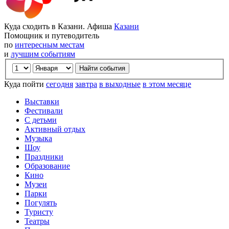
Куда сходить в Казани. Афиша
Казани
Помощник и путеводитель
по
интересным местам
и
лучшим событиям
Куда пойти
сегодня
завтра
в выходные
в этом месяце
Выставки
Фестивали
С детьми
Активный отдых
Музыка
Шоу
Праздники
Образование
Кино
Музеи
Парки
Погулять
Туристу
Театры