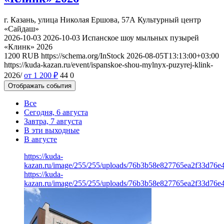
г. Казань, улица Николая Ершова, 57А
Культурный центр
«Сайдаш»
2026-10-03
2026-10-03
Испанское шоу мыльных пузырей
«Клинк» 2026
1200
RUB
https://schema.org/InStock
2026-08-05T13:13:00+03:00
https://kuda-kazan.ru/event/ispanskoe-shou-mylnyx-puzyrej-klink-
2026/
от 1 200
₽
44
0
Отображать события
Все
Сегодня, 6 августа
Завтра, 7 августа
В эти выходные
В августе
https://kuda-
kazan.ru/image/255/255/uploads/76b3b58e827765ea2f33d76e4
https://kuda-
kazan.ru/image/255/255/uploads/76b3b58e827765ea2f33d76e4