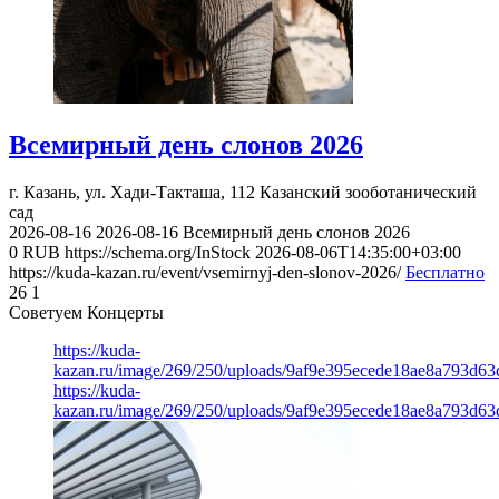
Всемирный день слонов 2026
г. Казань, ул. Хади-Такташа, 112
Казанский зооботанический
сад
2026-08-16
2026-08-16
Всемирный день слонов 2026
0
RUB
https://schema.org/InStock
2026-08-06T14:35:00+03:00
https://kuda-kazan.ru/event/vsemirnyj-den-slonov-2026/
Бесплатно
26
1
Советуем Концерты
https://kuda-
kazan.ru/image/269/250/uploads/9af9e395ecede18ae8a793d63
https://kuda-
kazan.ru/image/269/250/uploads/9af9e395ecede18ae8a793d63