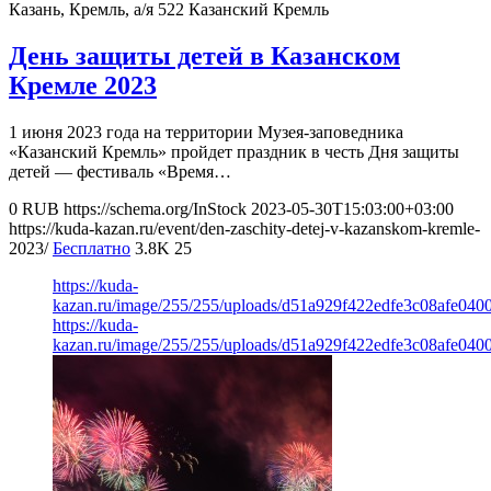
Казань, Кремль, а/я 522
Казанский Кремль
День защиты детей в Казанском
Кремле 2023
1 июня 2023 года на территории Музея-заповедника
«Казанский Кремль» пройдет праздник в честь Дня защиты
детей — фестиваль «Время…
0
RUB
https://schema.org/InStock
2023-05-30T15:03:00+03:00
https://kuda-kazan.ru/event/den-zaschity-detej-v-kazanskom-kremle-
2023/
Бесплатно
3.8K
25
https://kuda-
kazan.ru/image/255/255/uploads/d51a929f422edfe3c08afe0400
https://kuda-
kazan.ru/image/255/255/uploads/d51a929f422edfe3c08afe0400