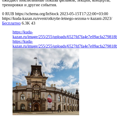
ожидают инклюзивные показы фильмов, лекции, концерты,
тренировки и другие события.
0
RUB
https://schema.org/InStock
2023-05-15T17:22:00+03:00
https://kuda-kazan.ru/event/otkrytie-letnego-sezona-v-kazani-2023/
Бесплатно
6.3K
43
https://kuda-
kazan.ru/image/255/255/uploads/6527fd7fa4e7e09acfa279818
https://kuda-
kazan.ru/image/255/255/uploads/6527fd7fa4e7e09acfa279818