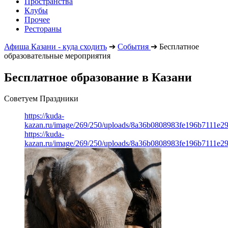
Пространства
Клубы
Прочее
Рестораны
Афиша Казани - куда сходить
➔
События
➔
Бесплатное
образовательные мероприятия
Бесплатное образование в Казани
Советуем Праздники
https://kuda-
kazan.ru/image/269/250/uploads/8a36b0808983fe196b7111e2
https://kuda-
kazan.ru/image/269/250/uploads/8a36b0808983fe196b7111e2