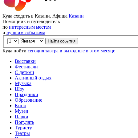
Куда сходить в Казани. Афиша
Казани
Помощник и путеводитель
по
интересным местам
и
лучшим событиям
Куда пойти
сегодня
завтра
в выходные
в этом месяце
Выставки
Фестивали
С детьми
Активный отдых
Музыка
Шоу
Праздники
Образование
Кино
Музеи
Парки
Погулять
Туристу
Театры