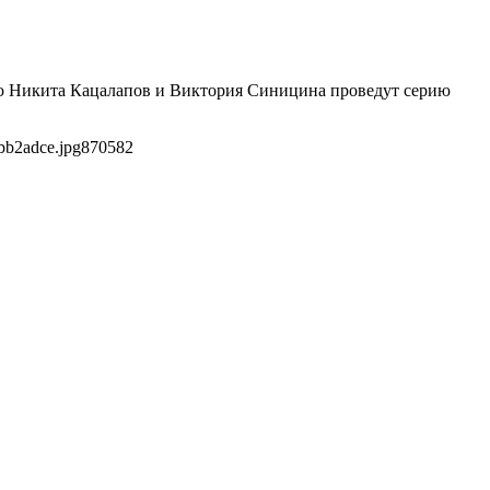
ию Никита Кацалапов и Виктория Синицина проведут серию
bb2adce.jpg
870
582