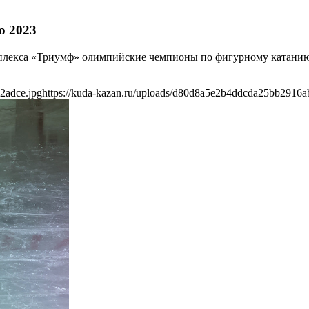
ю 2023
комплекса «Триумф» олимпийские чемпионы по фигурному катан
2adce.jpg
https://kuda-kazan.ru/uploads/d80d8a5e2b4ddcda25bb2916a