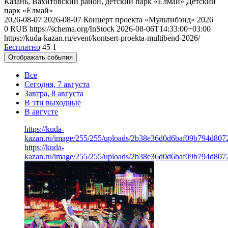
Казань, Вахитовский район, детский парк «Елмай»
Детский
парк «Елмай»
2026-08-07
2026-08-07
Концерт проекта «Мультибэнд» 2026
0
RUB
https://schema.org/InStock
2026-08-06T14:33:00+03:00
https://kuda-kazan.ru/event/kontsert-proekta-multibend-2026/
Бесплатно
45
1
Отображать события
Все
Сегодня, 7 августа
Завтра, 8 августа
В эти выходные
В августе
https://kuda-
kazan.ru/image/255/255/uploads/2b38e36d0d6baf09b794d8072
https://kuda-
kazan.ru/image/255/255/uploads/2b38e36d0d6baf09b794d8072