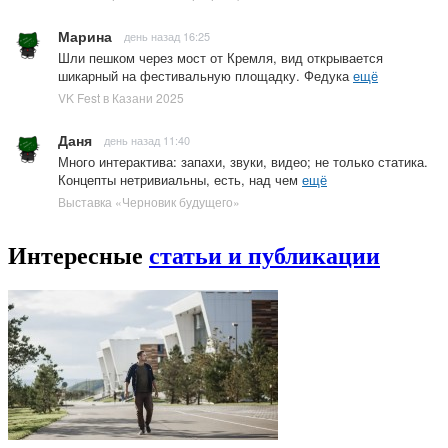
Марина
день назад 16:25
Шли пешком через мост от Кремля, вид открывается
шикарный на фестивальную площадку. Федука
ещё
VK Fest в Казани 2025
Даня
день назад 11:40
Много интерактива: запахи, звуки, видео; не только статика.
Концепты нетривиальны, есть, над чем
ещё
Выставка «Черновик будущего»
Интересные
статьи и публикации