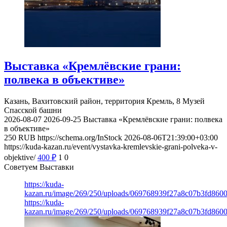
Выставка «Кремлёвские грани:
полвека в объективе»
Казань, Вахитовский район, территория Кремль, 8
Музей
Спасской башни
2026-08-07
2026-09-25
Выставка «Кремлёвские грани: полвека
в объективе»
250
RUB
https://schema.org/InStock
2026-08-06T21:39:00+03:00
https://kuda-kazan.ru/event/vystavka-kremlevskie-grani-polveka-v-
objektive/
400
₽
1
0
Советуем Выставки
https://kuda-
kazan.ru/image/269/250/uploads/069768939f27a8c07b3fd860
https://kuda-
kazan.ru/image/269/250/uploads/069768939f27a8c07b3fd860