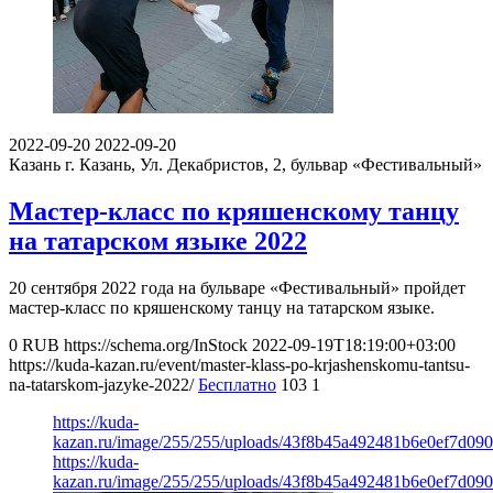
2022-09-20
2022-09-20
Казань
г. Казань, Ул. Декабристов, 2, бульвар «Фестивальный»
Мастер-класс по кряшенскому танцу
на татарском языке 2022
20 сентября 2022 года на бульваре «Фестивальный» пройдет
мастер-класс по кряшенскому танцу на татарском языке.
0
RUB
https://schema.org/InStock
2022-09-19T18:19:00+03:00
https://kuda-kazan.ru/event/master-klass-po-krjashenskomu-tantsu-
na-tatarskom-jazyke-2022/
Бесплатно
103
1
https://kuda-
kazan.ru/image/255/255/uploads/43f8b45a492481b6e0ef7d09
https://kuda-
kazan.ru/image/255/255/uploads/43f8b45a492481b6e0ef7d09