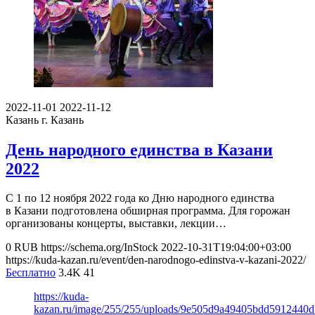
2022-11-01
2022-11-12
Казань
г. Казань
День народного единства в Казани
2022
С 1 по 12 ноября 2022 года ко Дню народного единства
в Казани подготовлена обширная программа. Для горожан
организованы концерты, выставки, лекции…
0
RUB
https://schema.org/InStock
2022-10-31T19:04:00+03:00
https://kuda-kazan.ru/event/den-narodnogo-edinstva-v-kazani-2022/
Бесплатно
3.4K
41
https://kuda-
kazan.ru/image/255/255/uploads/9e505d9a49405bdd5912440d