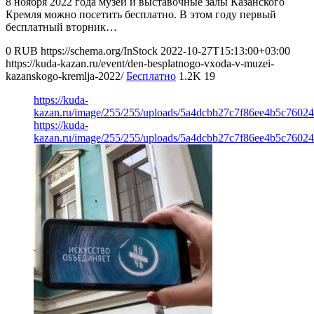
8 ноября 2022 года музеи и выставочные залы Казанского
Кремля можно посетить бесплатно. В этом году первый
бесплатный вторник…
0
RUB
https://schema.org/InStock
2022-10-27T15:13:00+03:00
https://kuda-kazan.ru/event/den-besplatnogo-vxoda-v-muzei-
kazanskogo-kremlja-2022/
Бесплатно
1.2K
19
https://kuda-
kazan.ru/image/255/255/uploads/5a4dcbb27c7f86ee4b5c76024
https://kuda-
kazan.ru/image/255/255/uploads/5a4dcbb27c7f86ee4b5c76024