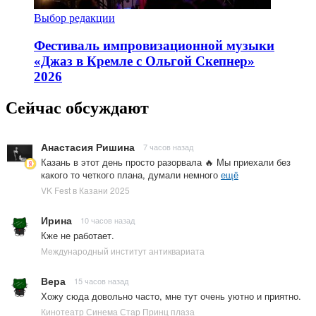
Выбор редакции
Фестиваль импровизационной музыки
«Джаз в Кремле с Ольгой Скепнер»
2026
Сейчас обсуждают
Анастасия Ришина
7 часов назад
Казань в этот день просто разорвала 🔥 Мы приехали без
какого то четкого плана, думали немного
ещё
VK Fest в Казани 2025
Ирина
10 часов назад
Кже не работает.
Международный институт антиквариата
Вера
15 часов назад
Хожу сюда довольно часто, мне тут очень уютно и приятно.
Кинотеатр Синема Стар Принц плаза