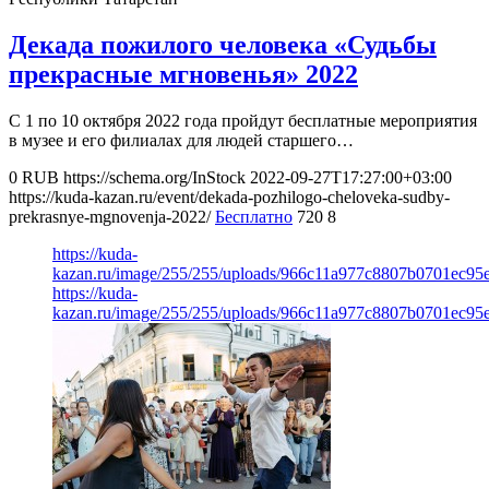
Декада пожилого человека «Судьбы
прекрасные мгновенья» 2022
С 1 по 10 октября 2022 года пройдут бесплатные мероприятия
в музее и его филиалах для людей старшего…
0
RUB
https://schema.org/InStock
2022-09-27T17:27:00+03:00
https://kuda-kazan.ru/event/dekada-pozhilogo-cheloveka-sudby-
prekrasnye-mgnovenja-2022/
Бесплатно
720
8
https://kuda-
kazan.ru/image/255/255/uploads/966c11a977c8807b0701ec95
https://kuda-
kazan.ru/image/255/255/uploads/966c11a977c8807b0701ec95