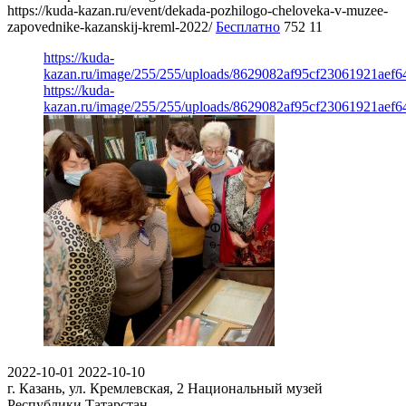
https://kuda-kazan.ru/event/dekada-pozhilogo-cheloveka-v-muzee-
zapovednike-kazanskij-kreml-2022/
Бесплатно
752
11
https://kuda-
kazan.ru/image/255/255/uploads/8629082af95cf23061921aef6
https://kuda-
kazan.ru/image/255/255/uploads/8629082af95cf23061921aef6
2022-10-01
2022-10-10
г. Казань, ул. Кремлевская, 2
Национальный музей
Республики Татарстан