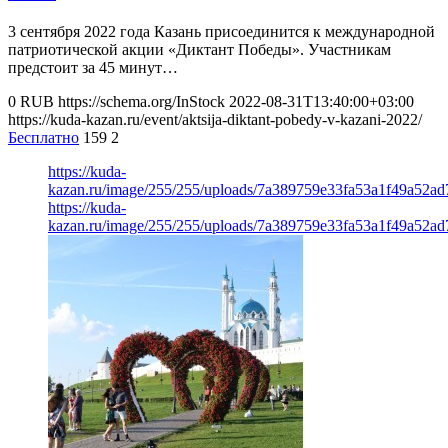
3 сентября 2022 года Казань присоединится к международной
патриотической акции «Диктант Победы». Участникам
предстоит за 45 минут…
0
RUB
https://schema.org/InStock
2022-08-31T13:40:00+03:00
https://kuda-kazan.ru/event/aktsija-diktant-pobedy-v-kazani-2022/
Бесплатно
159
2
https://kuda-
kazan.ru/image/255/255/uploads/7a389759e33fa53a1f49a52ad
https://kuda-
kazan.ru/image/255/255/uploads/7a389759e33fa53a1f49a52ad