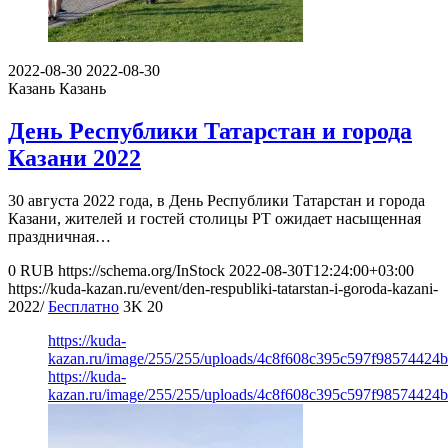
2022-08-30
2022-08-30
Казань
Казань
День Республики Татарстан и города
Казани 2022
30 августа 2022 года, в День Республики Татарстан и города
Казани, жителей и гостей столицы РТ ожидает насыщенная
праздничная…
0
RUB
https://schema.org/InStock
2022-08-30T12:24:00+03:00
https://kuda-kazan.ru/event/den-respubliki-tatarstan-i-goroda-kazani-
2022/
Бесплатно
3K
20
https://kuda-
kazan.ru/image/255/255/uploads/4c8f608c395c597f98574424b
https://kuda-
kazan.ru/image/255/255/uploads/4c8f608c395c597f98574424b