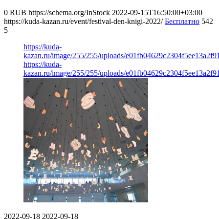
0
RUB
https://schema.org/InStock
2022-09-15T16:50:00+03:00
https://kuda-kazan.ru/event/festival-den-knigi-2022/
Бесплатно
542
5
https://kuda-
kazan.ru/image/255/255/uploads/e01fb04629c2304f5ee13a2f91
https://kuda-
kazan.ru/image/255/255/uploads/e01fb04629c2304f5ee13a2f91
2022-09-18
2022-09-18