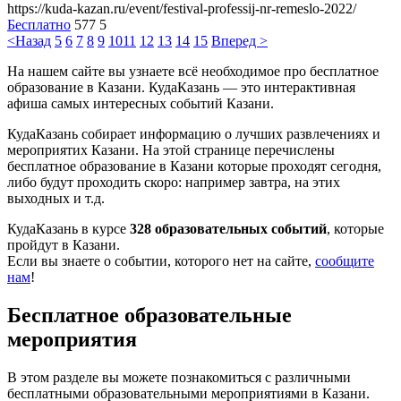
https://kuda-kazan.ru/event/festival-professij-nr-remeslo-2022/
Бесплатно
577
5
<Назад
5
6
7
8
9
10
11
12
13
14
15
Вперед >
На нашем сайте вы узнаете всё необходимое про бесплатное
образование в Казани. КудаКазань — это интерактивная
афиша самых интересных событий Казани.
КудаКазань собирает информацию о лучших развлечениях и
мероприятих Казани. На этой странице перечислены
бесплатное образование в Казани которые проходят сегодня,
либо будут проходить скоро: например завтра, на этих
выходных и т.д.
КудаКазань в курсе
328 образовательных событий
, которые
пройдут в Казани.
Если вы знаете о событии, которого нет на сайте,
сообщите
нам
!
Бесплатное образовательные
мероприятия
В этом разделе вы можете познакомиться с различными
бесплатными образовательными мероприятиями в Казани.