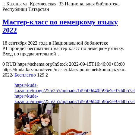
г. Казань, ул. Кремлевская, 33
Национальная библиотека
Республики Татарстан
Мастер-класс по немецкому языку
2022
18 сентября 2022 года в Национальной библиотеке
РТ пройдет бесплатный мастер-класс по немецкому языку.
Вход по предварительной…
0
RUB
https://schema.org/InStock
2022-09-15T16:46:00+03:00
https://kuda-kazan.ru/event/master-klass-po-nemetskomu-jazyku-
2022/
Бесплатно
129
2
https://kuda-
kazan.ru/image/255/255/uploads/1d9509d40f596e5e97d4b57a
https://kuda-
kazan.ru/image/255/255/uploads/1d9509d40f596e5e97d4b57a