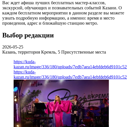
Вас ждет афиша лучших бесплатных мастер-классов,
экскурсий, обучающих и познавательных событий Казани. О
каждом бесплатном мероприятии в данном разделе вы можете
узнать подробную информацию, а именно: время и место
проведения, адрес и ближайшую станцию метро.
Выбор редакции
2026-05-25
Казань, территория Кремль, 5
Присутственные места
https://kuda-
kazan.ru/image/336/180/uploads/7edb7aea14ebfdeb6d9101c5
https://kuda-
kazan.ru/image/336/180/uploads/7edb7aea14ebfdeb6d9101c5