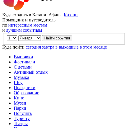
Куда сходить в Казани. Афиша
Казани
Помощник и путеводитель
по
интересным местам
и
лучшим событиям
Куда пойти
сегодня
завтра
в выходные
в этом месяце
Выставки
Фестивали
С детьми
Активный отдых
Музыка
Шоу
Праздники
Образование
Кино
Музеи
Парки
Погулять
Туристу
Театры