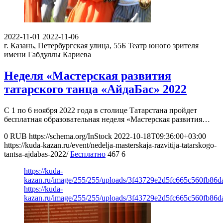
2022-11-01
2022-11-06
г. Казань, Петербургская улица, 55Б
Театр юного зрителя
имени Габдуллы Кариева
Неделя «Мастерская развития
татарского танца «АйдаБас» 2022
С 1 по 6 ноября 2022 года в столице Татарстана пройдет
бесплатная образовательная неделя «Мастерская развития…
0
RUB
https://schema.org/InStock
2022-10-18T09:36:00+03:00
https://kuda-kazan.ru/event/nedelja-masterskaja-razvitija-tatarskogo-
tantsa-ajdabas-2022/
Бесплатно
467
6
https://kuda-
kazan.ru/image/255/255/uploads/3f43729e2d5fc665c560fb86d
https://kuda-
kazan.ru/image/255/255/uploads/3f43729e2d5fc665c560fb86d