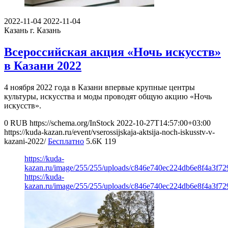
2022-11-04
2022-11-04
Казань
г. Казань
Всероссийская акция «Ночь искусств»
в Казани 2022
4 ноября 2022 года в Казани впервые крупные центры
культуры, искусства и моды проводят общую акцию «Ночь
искусств».
0
RUB
https://schema.org/InStock
2022-10-27T14:57:00+03:00
https://kuda-kazan.ru/event/vserossijskaja-aktsija-noch-iskusstv-v-
kazani-2022/
Бесплатно
5.6K
119
https://kuda-
kazan.ru/image/255/255/uploads/c846e740ec224db6e8f4a3f72
https://kuda-
kazan.ru/image/255/255/uploads/c846e740ec224db6e8f4a3f72