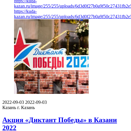
https://kuda-
kazan.ru/image/255/255/uploads/6d3d0f27b0a9f50c27431fb2e
https://kuda-
kazan.ru/image/255/255/uploads/6d3d0f27b0a9f50c27431fb2e
2022-09-03
2022-09-03
Казань
г. Казань
Акция «Диктант Победы» в Казани
2022