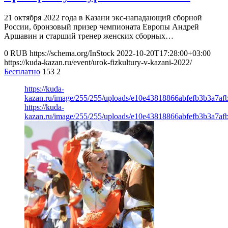
21 октября 2022 года в Казани экс-нападающий сборной
России, бронзовый призер чемпионата Европы Андрей
Аршавин и старший тренер женских сборных…
0
RUB
https://schema.org/InStock
2022-10-20T17:28:00+03:00
https://kuda-kazan.ru/event/urok-fizkultury-v-kazani-2022/
Бесплатно
153
2
https://kuda-
kazan.ru/image/255/255/uploads/e10e43818866abfefb3b3a7afb
https://kuda-
kazan.ru/image/255/255/uploads/e10e43818866abfefb3b3a7afb