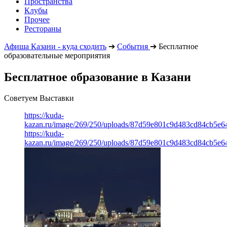
Пространства
Клубы
Прочее
Рестораны
Афиша Казани - куда сходить
➔
События
➔
Бесплатное
образовательные мероприятия
Бесплатное образование в Казани
Советуем Выставки
https://kuda-
kazan.ru/image/269/250/uploads/87d59e801c9d483cd84cb5e6
https://kuda-
kazan.ru/image/269/250/uploads/87d59e801c9d483cd84cb5e6