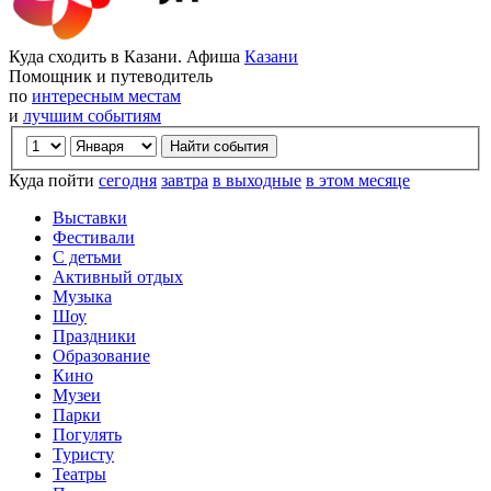
Куда сходить в Казани. Афиша
Казани
Помощник и путеводитель
по
интересным местам
и
лучшим событиям
Куда пойти
сегодня
завтра
в выходные
в этом месяце
Выставки
Фестивали
С детьми
Активный отдых
Музыка
Шоу
Праздники
Образование
Кино
Музеи
Парки
Погулять
Туристу
Театры