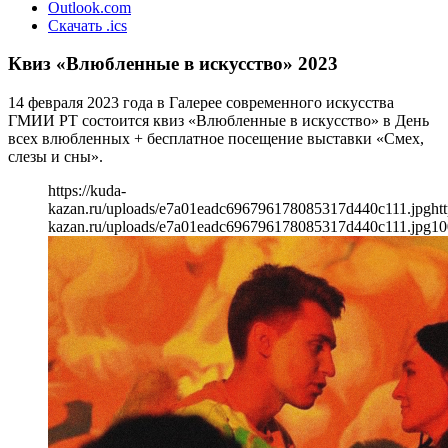
Outlook.com
Скачать .ics
Квиз «Влюбленные в искусство» 2023
14 февраля 2023 года в Галерее современного искусства
ГМИИ РТ состоится квиз «Влюбленные в искусство» в День
всех влюбленных + бесплатное посещение выставки «Смех,
слезы и сны».
https://kuda-
kazan.ru/uploads/e7a01eadc696796178085317d440c111.jpg
ht
kazan.ru/uploads/e7a01eadc696796178085317d440c111.jpg
10