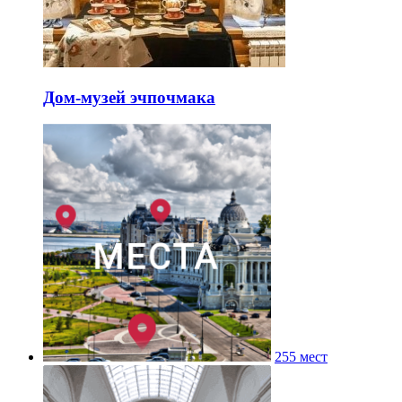
Дом-музей эчпочмака
255 мест