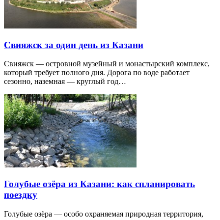
Свияжск за один день из Казани
Свияжск — островной музейный и монастырский комплекс,
который требует полного дня. Дорога по воде работает
сезонно, наземная — круглый год…
Голубые озёра из Казани: как спланировать
поездку
Голубые озёра — особо охраняемая природная территория,