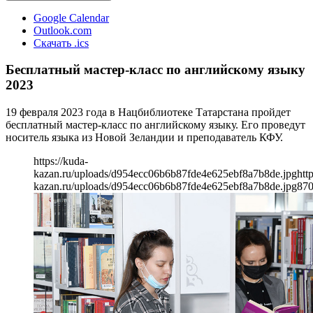
Google Calendar
Outlook.com
Скачать .ics
Бесплатный мастер-класс по английскому языку
2023
19 февраля 2023 года в Нацбиблиотеке Татарстана пройдет
бесплатный мастер-класс по английскому языку. Его проведут
носитель языка из Новой Зеландии и преподаватель КФУ.
https://kuda-
kazan.ru/uploads/d954ecc06b6b87fde4e625ebf8a7b8de.jpg
htt
kazan.ru/uploads/d954ecc06b6b87fde4e625ebf8a7b8de.jpg
87