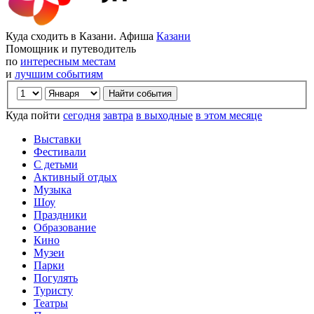
Куда сходить в Казани. Афиша
Казани
Помощник и путеводитель
по
интересным местам
и
лучшим событиям
Куда пойти
сегодня
завтра
в выходные
в этом месяце
Выставки
Фестивали
С детьми
Активный отдых
Музыка
Шоу
Праздники
Образование
Кино
Музеи
Парки
Погулять
Туристу
Театры