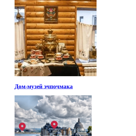
Дом-музей эчпочмака