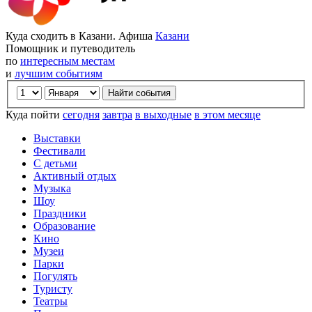
Куда сходить в Казани. Афиша
Казани
Помощник и путеводитель
по
интересным местам
и
лучшим событиям
Куда пойти
сегодня
завтра
в выходные
в этом месяце
Выставки
Фестивали
С детьми
Активный отдых
Музыка
Шоу
Праздники
Образование
Кино
Музеи
Парки
Погулять
Туристу
Театры