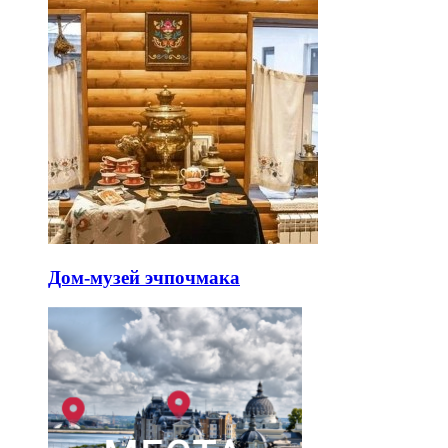
Дом-музей эчпочмака