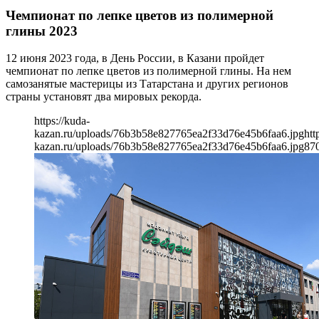
Чемпионат по лепке цветов из полимерной
глины 2023
12 июня 2023 года, в День России, в Казани пройдет
чемпионат по лепке цветов из полимерной глины. На нем
самозанятые мастерицы из Татарстана и других регионов
страны установят два мировых рекорда.
https://kuda-
kazan.ru/uploads/76b3b58e827765ea2f33d76e45b6faa6.jpg
htt
kazan.ru/uploads/76b3b58e827765ea2f33d76e45b6faa6.jpg
87