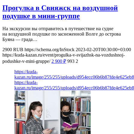
Прогулка в Свияжск на воздушной
подушке в мини-группе
На экскурсии вы отправитесь в путешествие на судне
на воздушной подушке по заснеженной Волге до острова
Буяна — града…
2900
RUB
https://schema.org/InStock
2023-02-20T00:30:00+03:00
https://kuda-kazan.ru/event/progulka-v-svijazhsk-na-vozdushnoj-
podushke-v-mini-gruppe/
2 900
₽
993
2
https://kuda-
kazan.ru/image/255/255/uploads/d954ecc06b6b87fde4e625ebf
https://kuda-
kazan.ru/image/255/255/uploads/d954ecc06b6b87fde4e625ebf