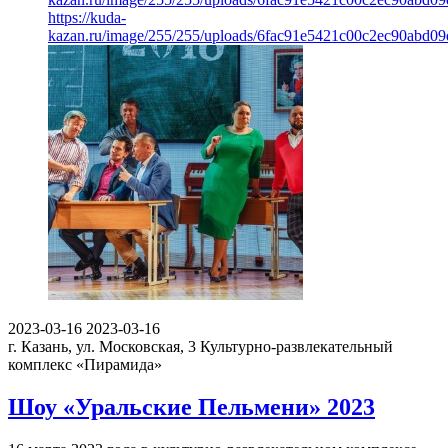
https://kuda-
kazan.ru/image/255/255/uploads/6fac91e5421c00c2ec90abd09
2023-03-16
2023-03-16
г. Казань, ул. Московская, 3
Культурно-развлекательный
комплекс «Пирамида»
Шоу «Уральские Пельмени» 2023