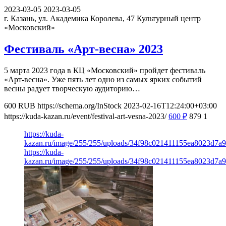
2023-03-05
2023-03-05
г. Казань, ул. Академика Королева, 47
Культурный центр
«Московский»
Фестиваль «Арт-весна» 2023
5 марта 2023 года в КЦ «Московский» пройдет фестиваль
«Арт-весна». Уже пять лет одно из самых ярких событий
весны радует творческую аудиторию…
600
RUB
https://schema.org/InStock
2023-02-16T12:24:00+03:00
https://kuda-kazan.ru/event/festival-art-vesna-2023/
600
₽
879
1
https://kuda-
kazan.ru/image/255/255/uploads/34f98c021411155ea8023d7a9
https://kuda-
kazan.ru/image/255/255/uploads/34f98c021411155ea8023d7a9