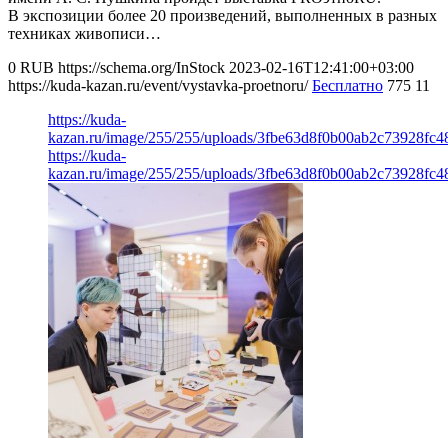
В экспозиции более 20 произведений, выполненных в разных
техниках живописи…
0
RUB
https://schema.org/InStock
2023-02-16T12:41:00+03:00
https://kuda-kazan.ru/event/vystavka-proetnoru/
Бесплатно
775
11
https://kuda-
kazan.ru/image/255/255/uploads/3fbe63d8f0b00ab2c73928fc4
https://kuda-
kazan.ru/image/255/255/uploads/3fbe63d8f0b00ab2c73928fc4