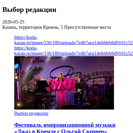
Выбор редакции
2026-05-25
Казань, территория Кремль, 5
Присутственные места
https://kuda-
kazan.ru/image/336/180/uploads/7edb7aea14ebfdeb6d9101c5
https://kuda-
kazan.ru/image/336/180/uploads/7edb7aea14ebfdeb6d9101c5
Выбор редакции
Фестиваль импровизационной музыки
«Джаз в Кремле с Ольгой Скепнер»