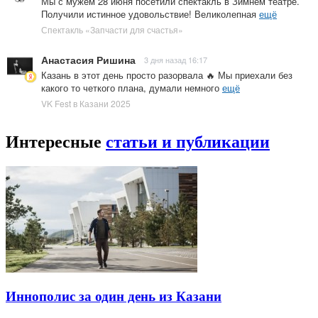
Мы с мужем 28 июня посетили спектакль в Зимнем театре.
Получили истинное удовольствие! Великолепная
ещё
Спектакль «Запчасти для счастья»
Анастасия Ришина
3 дня назад 16:17
Казань в этот день просто разорвала 🔥 Мы приехали без
какого то четкого плана, думали немного
ещё
VK Fest в Казани 2025
Интересные
статьи и публикации
Иннополис за один день из Казани