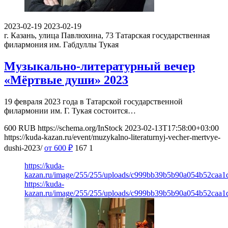
2023-02-19
2023-02-19
г. Казань, улица Павлюхина, 73
Татарская государственная
филармония им. Габдуллы Тукая
Музыкально-литературный вечер
«Мёртвые души» 2023
19 февраля 2023 года в Татарской государственной
филармонии им. Г. Тукая состоится…
600
RUB
https://schema.org/InStock
2023-02-13T17:58:00+03:00
https://kuda-kazan.ru/event/muzykalno-literaturnyj-vecher-mertvye-
dushi-2023/
от 600
₽
167
1
https://kuda-
kazan.ru/image/255/255/uploads/c999bb39b5b90a054b52caa1
https://kuda-
kazan.ru/image/255/255/uploads/c999bb39b5b90a054b52caa1