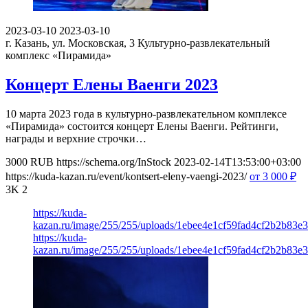
2023-03-10
2023-03-10
г. Казань, ул. Московская, 3
Культурно-развлекательный
комплекс «Пирамида»
Концерт Елены Ваенги 2023
10 марта 2023 года в культурно-развлекательном комплексе
«Пирамида» состоится концерт Елены Ваенги. Рейтинги,
награды и верхние строчки…
3000
RUB
https://schema.org/InStock
2023-02-14T13:53:00+03:00
https://kuda-kazan.ru/event/kontsert-eleny-vaengi-2023/
от 3 000
₽
3K
2
https://kuda-
kazan.ru/image/255/255/uploads/1ebee4e1cf59fad4cf2b2b83e
https://kuda-
kazan.ru/image/255/255/uploads/1ebee4e1cf59fad4cf2b2b83e