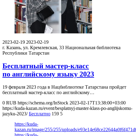
2023-02-19
2023-02-19
г. Казань, ул. Кремлевская, 33
Национальная библиотека
Республики Татарстан
Бесплатный мастер-класс
по английскому языку 2023
19 февраля 2023 года в Нацбиблиотеке Татарстана пройдет
бесплатный мастер-класс по английскому…
0
RUB
https://schema.org/InStock
2023-02-17T13:38:00+03:00
https://kuda-kazan.ru/event/besplatnyj-master-klass-po-anglijskomu-
jazyku-2023/
Бесплатно
159
5
https://kuda-
kazan.ru/image/255/255/uploads/e93e14e68ce22644a0f6f471d
https://kuda-