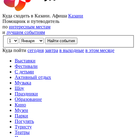
Куда сходить в Казани. Афиша
Казани
Помощник и путеводитель
по
интересным местам
и
лучшим событиям
Куда пойти
сегодня
завтра
в выходные
в этом месяце
Выставки
Фестивали
С детьми
Активный отдых
Музыка
Шоу
Праздники
Образование
Кино
Музеи
Парки
Погулять
Туристу
Театры