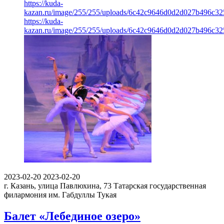
https://kuda-
kazan.ru/image/255/255/uploads/6c42c9646d0d2d027b496c32
https://kuda-
kazan.ru/image/255/255/uploads/6c42c9646d0d2d027b496c32
2023-02-20
2023-02-20
г. Казань, улица Павлюхина, 73
Татарская государственная
филармония им. Габдуллы Тукая
Балет «Лебединое озеро»