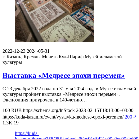
2022-12-23
2024-05-31
г. Казань, Кремль, Мечеть Кул-Шариф
Музей исламской
культуры
Выставка «Медресе эпохи перемен»
С 23 декабря 2022 года по 31 мая 2024 года в Музее исламской
культуры пройдет выставка «Медресе эпохи перемен».
Экспозиция приурочена к 140-летию…
100
RUB
https://schema.org/InStock
2023-02-15T18:13:00+03:00
https://kuda-kazan.ru/event/vystavka-medrese-epoxi-peremen/
200
₽
1.3K
19
https://kuda-
kazan.ru/image/255/255/uploads/6fac91e5421c00c2ec90abd09