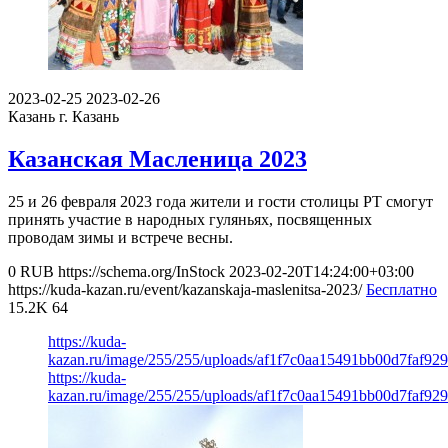
2023-02-25
2023-02-26
Казань
г. Казань
Казанская Масленица 2023
25 и 26 февраля 2023 года жители и гости столицы РТ смогут
принять участие в народных гуляньях, посвященных
проводам зимы и встрече весны.
0
RUB
https://schema.org/InStock
2023-02-20T14:24:00+03:00
https://kuda-kazan.ru/event/kazanskaja-maslenitsa-2023/
Бесплатно
15.2K
64
https://kuda-
kazan.ru/image/255/255/uploads/af1f7c0aa15491bb00d7faf929
https://kuda-
kazan.ru/image/255/255/uploads/af1f7c0aa15491bb00d7faf929