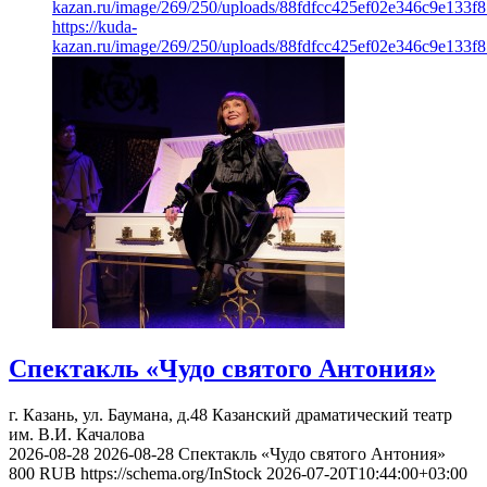
kazan.ru/image/269/250/uploads/88fdfcc425ef02e346c9e133f8
https://kuda-
kazan.ru/image/269/250/uploads/88fdfcc425ef02e346c9e133f8
Спектакль «Чудо святого Антония»
г. Казань, ул. Баумана, д.48
Казанский драматический театр
им. В.И. Качалова
2026-08-28
2026-08-28
Спектакль «Чудо святого Антония»
800
RUB
https://schema.org/InStock
2026-07-20T10:44:00+03:00