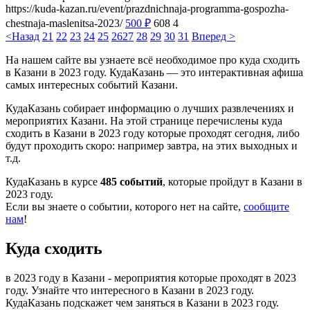
https://kuda-kazan.ru/event/prazdnichnaja-programma-gospozha-
chestnaja-maslenitsa-2023/
500
₽
608
4
<Назад
21
22
23
24
25
26
27
28
29
30
31
Вперед >
На нашем сайте вы узнаете всё необходимое про куда сходить
в Казани в 2023 году. КудаКазань — это интерактивная афиша
самых интересных событий Казани.
КудаКазань собирает информацию о лучших развлечениях и
мероприятих Казани. На этой странице перечислены куда
сходить в Казани в 2023 году которые проходят сегодня, либо
будут проходить скоро: например завтра, на этих выходных и
т.д.
КудаКазань в курсе
485 событий
, которые пройдут в Казани в
2023 году.
Если вы знаете о событии, которого нет на сайте,
сообщите
нам
!
Куда сходить
в 2023 году в Казани - мероприятия которые проходят в 2023
году. Узнайте что интересного в Казани в 2023 году.
КудаКазань подскажет чем заняться в Казани в 2023 году.