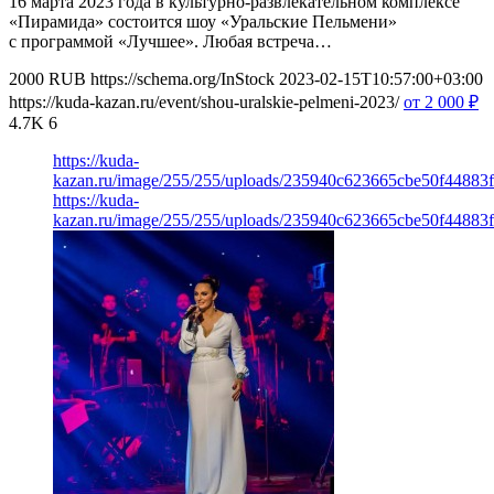
16 марта 2023 года в культурно-развлекательном комплексе
«Пирамида» состоится шоу «Уральские Пельмени»
с программой «Лучшее». Любая встреча…
2000
RUB
https://schema.org/InStock
2023-02-15T10:57:00+03:00
https://kuda-kazan.ru/event/shou-uralskie-pelmeni-2023/
от 2 000
₽
4.7K
6
https://kuda-
kazan.ru/image/255/255/uploads/235940c623665cbe50f44883
https://kuda-
kazan.ru/image/255/255/uploads/235940c623665cbe50f44883