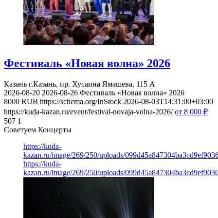
Фестиваль «Новая волна» 2026
Казань
г.Казань, пр. Хусаина Ямашева, 115 A
2026-08-20
2026-08-26
Фестиваль «Новая волна» 2026
8000
RUB
https://schema.org/InStock
2026-08-03T14:31:00+03:00
https://kuda-kazan.ru/event/festival-novaja-volna-2026/
от 8 000
₽
507
1
Советуем Концерты
https://kuda-
kazan.ru/image/269/250/uploads/099d45a847304ba3cd9ef903
https://kuda-
kazan.ru/image/269/250/uploads/099d45a847304ba3cd9ef903