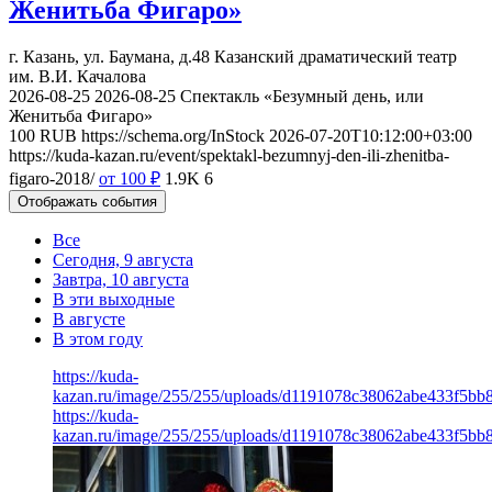
Женитьба Фигаро»
г. Казань, ул. Баумана, д.48
Казанский драматический театр
им. В.И. Качалова
2026-08-25
2026-08-25
Спектакль «Безумный день, или
Женитьба Фигаро»
100
RUB
https://schema.org/InStock
2026-07-20T10:12:00+03:00
https://kuda-kazan.ru/event/spektakl-bezumnyj-den-ili-zhenitba-
figaro-2018/
от 100
₽
1.9K
6
Отображать события
Все
Сегодня, 9 августа
Завтра, 10 августа
В эти выходные
В августе
В этом году
https://kuda-
kazan.ru/image/255/255/uploads/d1191078c38062abe433f5bb
https://kuda-
kazan.ru/image/255/255/uploads/d1191078c38062abe433f5bb