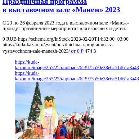
Праздничная программа
в выставочном зале «Манеж» 2023
С 23 по 26 февраля 2023 года в выставочном зале «Манеж»
пройдут праздничные мероприятия для взрослых и детей.
0
RUB
https://schema.org/InStock
2023-02-20T14:32:00+03:00
https://kuda-kazan.ru/event/prazdnichnaja-programma-v-
vystavochnom-zale-manezh-2023/
от 0
₽
474
3
https://kuda-
kazan.ru/image/255/255/uploads/6f3975a50e38e6c51d61a3a43
https://kuda-
kazan.ru/image/255/255/uploads/6f3975a50e38e6c51d61a3a43