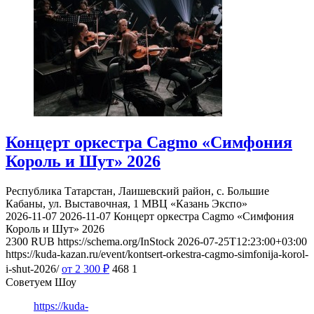
Концерт оркестра Cagmo «Симфония
Король и Шут» 2026
Республика Татарстан, Лаишевский район, с. Большие
Кабаны, ул. Выставочная, 1
МВЦ «Казань Экспо»
2026-11-07
2026-11-07
Концерт оркестра Cagmo «Симфония
Король и Шут» 2026
2300
RUB
https://schema.org/InStock
2026-07-25T12:23:00+03:00
https://kuda-kazan.ru/event/kontsert-orkestra-cagmo-simfonija-korol-
i-shut-2026/
от 2 300
₽
468
1
Советуем Шоу
https://kuda-