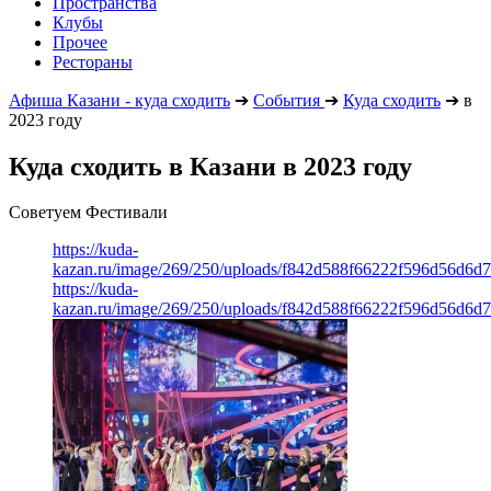
Пространства
Клубы
Прочее
Рестораны
Афиша Казани - куда сходить
➔
События
➔
Куда сходить
➔
в
2023 году
Куда сходить в Казани в 2023 году
Советуем Фестивали
https://kuda-
kazan.ru/image/269/250/uploads/f842d588f66222f596d56d6d
https://kuda-
kazan.ru/image/269/250/uploads/f842d588f66222f596d56d6d