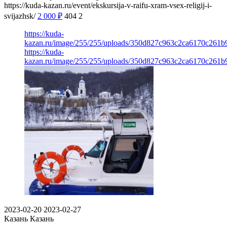
https://kuda-kazan.ru/event/ekskursija-v-raifu-xram-vsex-religij-i-
svijazhsk/
2 000
₽
404
2
https://kuda-
kazan.ru/image/255/255/uploads/350d827c963c2ca6170c261b
https://kuda-
kazan.ru/image/255/255/uploads/350d827c963c2ca6170c261b
2023-02-20
2023-02-27
Казань
Казань