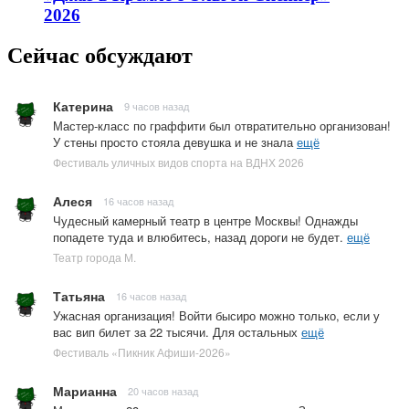
2026
Сейчас обсуждают
Катерина
9 часов назад
Мастер-класс по граффити был отвратительно организован!
У стены просто стояла девушка и не знала
ещё
Фестиваль уличных видов спорта на ВДНХ 2026
Алеся
16 часов назад
Чудесный камерный театр в центре Москвы! Однажды
попадете туда и влюбитесь, назад дороги не будет.
ещё
Театр города М.
Татьяна
16 часов назад
Ужасная организация! Войти бысиро можно только, если у
вас вип билет за 22 тысячи. Для остальных
ещё
Фестиваль «Пикник Афиши-2026»
Марианна
20 часов назад