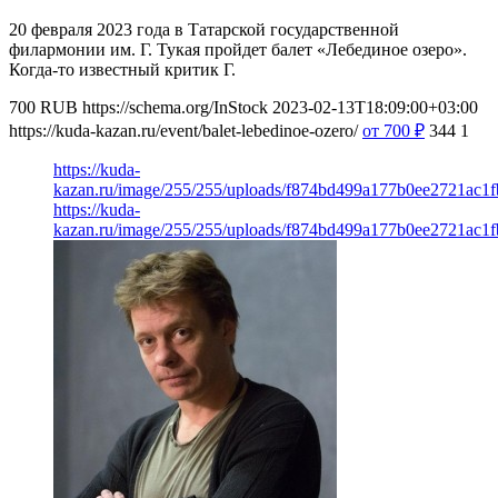
20 февраля 2023 года в Татарской государственной
филармонии им. Г. Тукая пройдет балет «Лебединое озеро».
Когда-то известный критик Г.
700
RUB
https://schema.org/InStock
2023-02-13T18:09:00+03:00
https://kuda-kazan.ru/event/balet-lebedinoe-ozero/
от 700
₽
344
1
https://kuda-
kazan.ru/image/255/255/uploads/f874bd499a177b0ee2721ac1f
https://kuda-
kazan.ru/image/255/255/uploads/f874bd499a177b0ee2721ac1f