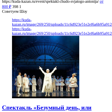
https://kuda-kazan.ru/event/spektakl-chudo-svjatogo-antonija/
от
800
₽
398
1
Советуем Шоу
https://kuda-
kazan.ru/image/269/250/uploads/11c6d923e51e2ef6a6b95a912
https://kuda-
kazan.ru/image/269/250/uploads/11c6d923e51e2ef6a6b95a912
Спектакль «Безумный день, или