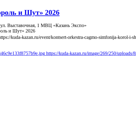
роль и Шут» 2026
ул. Выставочная, 1
МВЦ «Казань Экспо»
оль и Шут» 2026
https://kuda-kazan.ru/event/kontsert-orkestra-cagmo-simfonija-korol-i-s
e346c9e133f8757b9e.jpg
https://kuda-kazan.ru/image/269/250/uploads