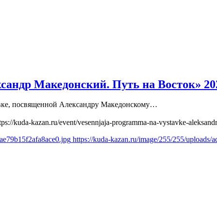
сандр Македонский. Путь на Восток» 20
тавке, посвященной Александру Македонскому…
tps://kuda-kazan.ru/event/vesennjaja-programma-na-vystavke-aleksand
3ae79b15f2afa8ace0.jpg
https://kuda-kazan.ru/image/255/255/uploads