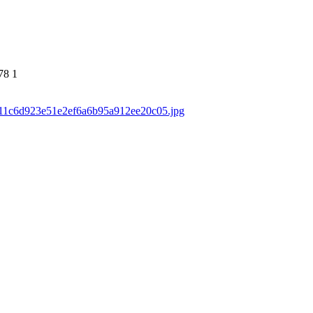
78
1
ds/11c6d923e51e2ef6a6b95a912ee20c05.jpg