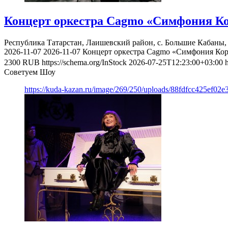
Концерт оркестра Cagmo «Симфония Ко
Республика Татарстан, Лаишевский район, с. Большие Кабаны, 
2026-11-07
2026-11-07
Концерт оркестра Cagmo «Симфония Кор
2300
RUB
https://schema.org/InStock
2026-07-25T12:23:00+03:00
Советуем Шоу
https://kuda-kazan.ru/image/269/250/uploads/88fdfcc425ef02