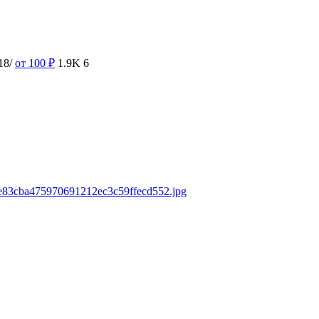
18/
от 100
₽
1.9K
6
s/e83cba475970691212ec3c59ffecd552.jpg