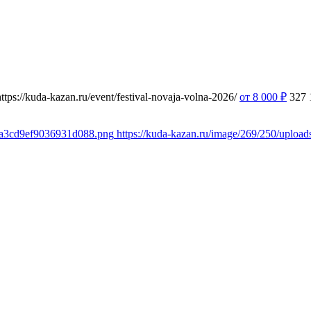
https://kuda-kazan.ru/event/festival-novaja-volna-2026/
от 8 000
₽
327
4ba3cd9ef9036931d088.png
https://kuda-kazan.ru/image/269/250/upl