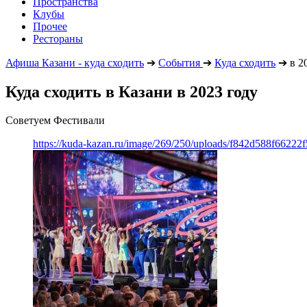
Пространства
Клубы
Прочее
Рестораны
Афиша Казани - куда сходить
➔
События
➔
Куда сходить
➔
в 2
Куда сходить в Казани в 2023 году
Советуем Фестивали
https://kuda-kazan.ru/image/269/250/uploads/f842d588f662