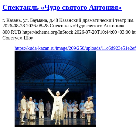
Спектакль «Чудо святого Антония»
г. Казань, ул. Баумана, д.48
Казанский драматический театр им.
2026-08-28
2026-08-28
Спектакль «Чудо святого Антония»
800
RUB
https://schema.org/InStock
2026-07-20T10:44:00+03:00
ht
Советуем Шоу
https://kuda-kazan.ru/image/269/250/uploads/11c6d923e51e2