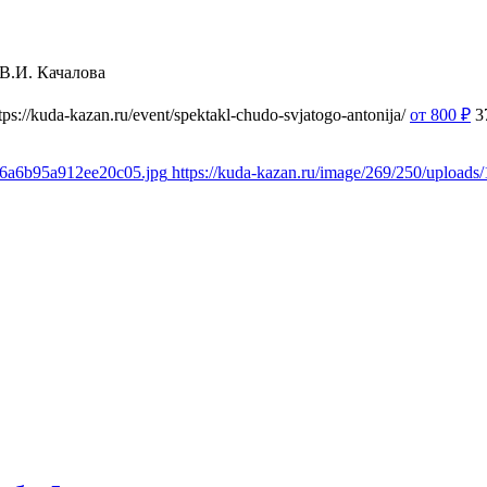
 В.И. Качалова
tps://kuda-kazan.ru/event/spektakl-chudo-svjatogo-antonija/
от 800
₽
3
ef6a6b95a912ee20c05.jpg
https://kuda-kazan.ru/image/269/250/uploa