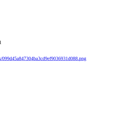
1
oads/099d45a847304ba3cd9ef9036931d088.png