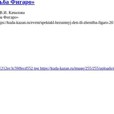
ьба Фигаро»
 В.И. Качалова
ба Фигаро»
tps://kuda-kazan.ru/event/spektakl-bezumnyj-den-ili-zhenitba-figaro-20
91212ec3c59ffecd552.jpg
https://kuda-kazan.ru/image/255/255/upload