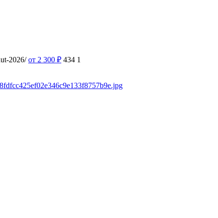
hut-2026/
от 2 300
₽
434
1
/88fdfcc425ef02e346c9e133f8757b9e.jpg