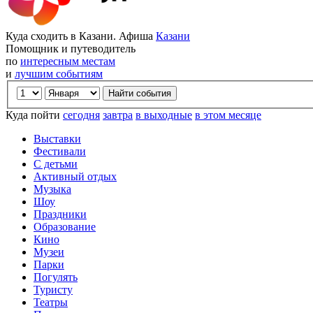
Куда сходить в Казани. Афиша
Казани
Помощник и путеводитель
по
интересным местам
и
лучшим событиям
Куда пойти
сегодня
завтра
в выходные
в этом месяце
Выставки
Фестивали
С детьми
Активный отдых
Музыка
Шоу
Праздники
Образование
Кино
Музеи
Парки
Погулять
Туристу
Театры