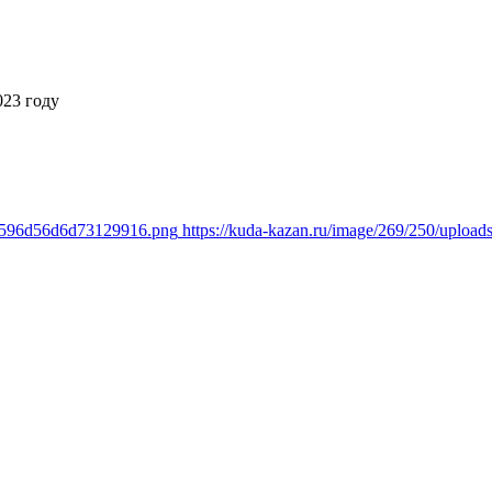
023 году
22f596d56d6d73129916.png
https://kuda-kazan.ru/image/269/250/uplo