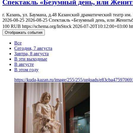
Спектакль «Безумный день, или Женит
г. Казань, ул. Баумана, д.48
Казанский драматический театр им.
2026-08-25
2026-08-25
Спектакль «Безумный день, или Женить
100
RUB
https://schema.org/InStock
2026-07-20T10:12:00+03:00
ht
Отображать события
Все
Сегодня, 7 августа
Завтра, 8 августа
В эти выходные
В августе
В этом году
https://kuda-kazan.ru/image/255/255/uploads/e83cba4759706