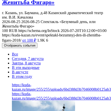
Женитьба Фигаро»
г. Казань, ул. Баумана, д.48
Казанский драматический театр
им. В.И. Качалова
2026-08-25
2026-08-25
Спектакль «Безумный день, или
Женитьба Фигаро»
100
RUB
https://schema.org/InStock
2026-07-20T10:12:00+03:00
https://kuda-kazan.ru/event/spektakl-bezumnyj-den-ili-zhenitba-
figaro-2018/
от 100
₽
1.9K
6
Отображать события
Все
Сегодня, 7 августа
Завтра, 8 августа
В эти выходные
В августе
В этом году
https://kuda-
kazan.ru/image/255/255/uploads/6bd388d3b7046008b0125ab3
https://kuda-
kazan.ru/image/255/255/uploads/6bd388d3b7046008b0125ab3