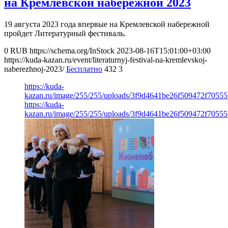
на Кремлевской набережной 2023
19 августа 2023 года впервые на Кремлевской набережной
пройдет Литературный фестиваль.
0
RUB
https://schema.org/InStock
2023-08-16T15:01:00+03:00
https://kuda-kazan.ru/event/literaturnyj-festival-na-kremlevskoj-
naberezhnoj-2023/
Бесплатно
432
3
https://kuda-
kazan.ru/image/255/255/uploads/3f9d4641be26f509472f70555
https://kuda-
kazan.ru/image/255/255/uploads/3f9d4641be26f509472f70555