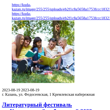
https://kuda-
kazan.ru/image/255/255/uploads/eb2f1c8a5658a1753fccc1832
https://kuda-
kazan.ru/image/255/255/uploads/eb2f1c8a5658a1753fccc1832
2023-08-19
2023-08-19
г. Казань, ул. Федосеевская, 1
Кремлевская набережная
Литературный фестиваль