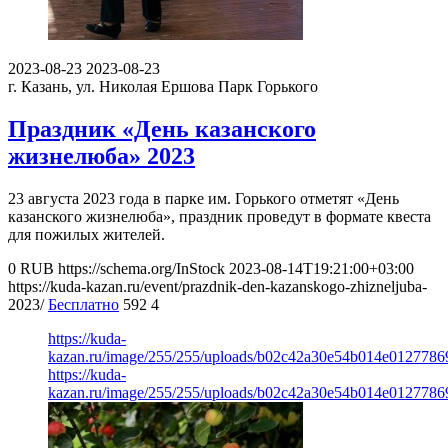
2023-08-23
2023-08-23
г. Казань, ул. Николая Ершова
Парк Горького
Праздник «День казанского
жизнелюба» 2023
23 августа 2023 года в парке им. Горького отметят «День
казанского жизнелюба», праздник проведут в формате квеста
для пожилых жителей.
0
RUB
https://schema.org/InStock
2023-08-14T19:21:00+03:00
https://kuda-kazan.ru/event/prazdnik-den-kazanskogo-zhizneljuba-
2023/
Бесплатно
592
4
https://kuda-
kazan.ru/image/255/255/uploads/b02c42a30e54b014e0127786
https://kuda-
kazan.ru/image/255/255/uploads/b02c42a30e54b014e0127786