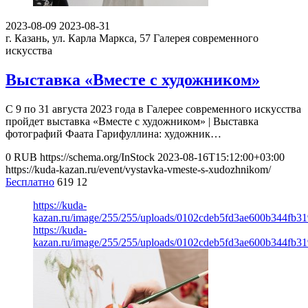
2023-08-09
2023-08-31
г. Казань, ул. Карла Маркса, 57
Галерея современного
искусства
Выставка «Вместе с художником»
С 9 по 31 августа 2023 года в Галерее современного искусства
пройдет выставка «Вместе с художником» | Выставка
фотографий Фаата Гарифуллина: художник…
0
RUB
https://schema.org/InStock
2023-08-16T15:12:00+03:00
https://kuda-kazan.ru/event/vystavka-vmeste-s-xudozhnikom/
Бесплатно
619
12
https://kuda-
kazan.ru/image/255/255/uploads/0102cdeb5fd3ae600b344fb31
https://kuda-
kazan.ru/image/255/255/uploads/0102cdeb5fd3ae600b344fb31