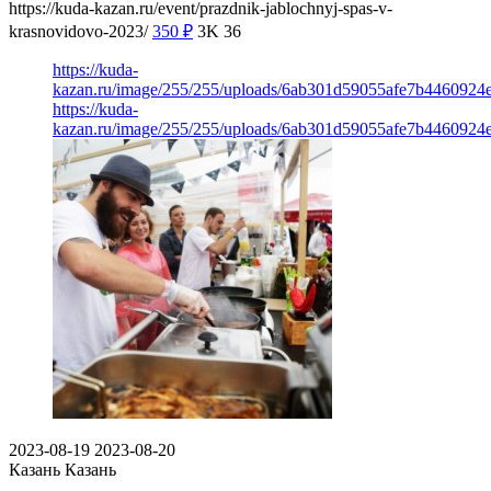
https://kuda-kazan.ru/event/prazdnik-jablochnyj-spas-v-
krasnovidovo-2023/
350
₽
3K
36
https://kuda-
kazan.ru/image/255/255/uploads/6ab301d59055afe7b4460924
https://kuda-
kazan.ru/image/255/255/uploads/6ab301d59055afe7b4460924
2023-08-19
2023-08-20
Казань
Казань