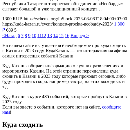
Республики Татарстан творческое объединение «Необарды»
сыграет большой и уже традиционный концерт…
1300
RUB
https://schema.org/InStock
2023-08-08T18:04:00+03:00
https://kuda-kazan.ru/event/kontsert-proekta-neobardy-2023/
1 300
₽
689
5
<Назад
6
7
8
9
10
11
12
13
14
15
16
Вперед >
На нашем сайте вы узнаете всё необходимое про куда сходить
в Казани в 2023 году. КудаКазань — это интерактивная афиша
самых интересных событий Казани.
КудаКазань собирает информацию о лучших развлечениях и
мероприятих Казани. На этой странице перечислены куда
сходить в Казани в 2023 году которые проходят сегодня, либо
будут проходить скоро: например завтра, на этих выходных и
т.д.
КудаКазань в курсе
485 событий
, которые пройдут в Казани в
2023 году.
Если вы знаете о событии, которого нет на сайте,
сообщите
нам
!
Куда сходить