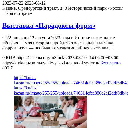
2023-07-22
2023-08-12
Казань, Оренбургский тракт, д. 8
Исторический парк «Россия
– моя история»
Выставка «Парадоксы форм»
С 22 июля по 12 августа 2023 года в Историческом парке
«Россия — моя история» пройдет атмосферная пластика
сюрреализма — необычная мультимедийная выставка…
0
RUB
https://schema.org/InStock
2023-08-10T14:06:00+03:00
https://kuda-kazan.ru/event/vystavka-paradoksy-form/
Бесплатно
409
7
https://kuda-
kazan.ru/image/255/255/uploads/746314cfca386e2ef2ddf6db4
https://kuda-
kazan.ru/image/255/255/uploads/746314cfca386e2ef2ddf6db4