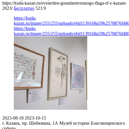
https://kuda-kazan.ru/event/den-gosudarstvennogo-flaga-rf-v-kazani-
2023/
Бесплатно
523
9
https://kuda-
kazan.ru/image/255/255/uploads/ebd1139168a59b2578876f48
https://kuda-
kazan.ru/image/255/255/uploads/ebd1139168a59b2578876f48
2023-08-18
2023-10-15
г. Казань, пр. Шейкмана, 1А
Музей истории Благовещенского
собора