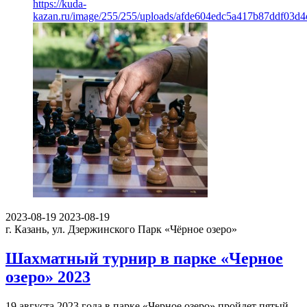
https://kuda-
kazan.ru/image/255/255/uploads/afde604edc5a417b87ddf03d4
2023-08-19
2023-08-19
г. Казань, ул. Дзержинского
Парк «Чёрное озеро»
Шахматный турнир в парке «Черное
озеро» 2023
19 августа 2023 года в парке «Черное озеро» пройдет пятый