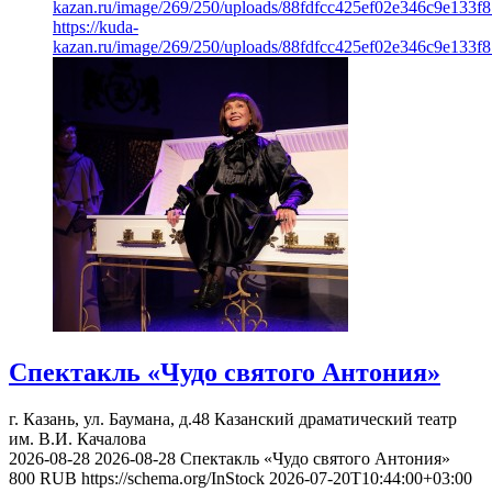
kazan.ru/image/269/250/uploads/88fdfcc425ef02e346c9e133f8
https://kuda-
kazan.ru/image/269/250/uploads/88fdfcc425ef02e346c9e133f8
Спектакль «Чудо святого Антония»
г. Казань, ул. Баумана, д.48
Казанский драматический театр
им. В.И. Качалова
2026-08-28
2026-08-28
Спектакль «Чудо святого Антония»
800
RUB
https://schema.org/InStock
2026-07-20T10:44:00+03:00