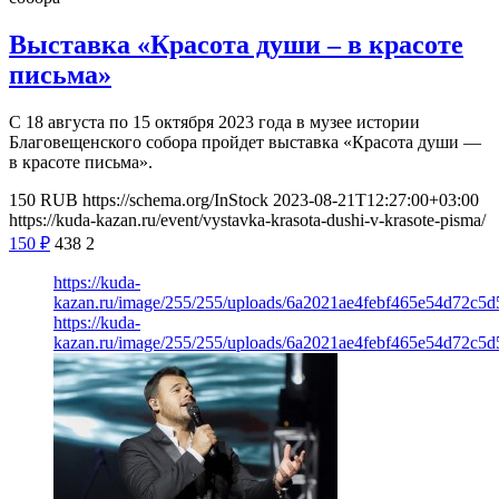
Выставка «Красота души – в красоте
письма»
С 18 августа по 15 октября 2023 года в музее истории
Благовещенского собора пройдет выставка «Красота души —
в красоте письма».
150
RUB
https://schema.org/InStock
2023-08-21T12:27:00+03:00
https://kuda-kazan.ru/event/vystavka-krasota-dushi-v-krasote-pisma/
150
₽
438
2
https://kuda-
kazan.ru/image/255/255/uploads/6a2021ae4febf465e54d72c5d
https://kuda-
kazan.ru/image/255/255/uploads/6a2021ae4febf465e54d72c5d