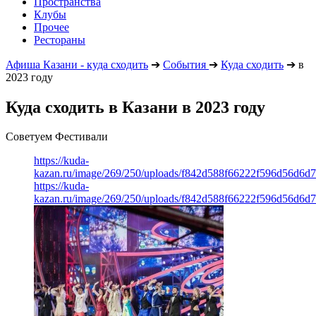
Пространства
Клубы
Прочее
Рестораны
Афиша Казани - куда сходить
➔
События
➔
Куда сходить
➔
в
2023 году
Куда сходить в Казани в 2023 году
Советуем Фестивали
https://kuda-
kazan.ru/image/269/250/uploads/f842d588f66222f596d56d6d
https://kuda-
kazan.ru/image/269/250/uploads/f842d588f66222f596d56d6d