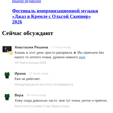
Выбор редакции
Фестиваль импровизационной музыки
«Джаз в Кремле с Ольгой Скепнер»
2026
Сейчас обсуждают
Анастасия Ришина
11 часов назад
Казань в этот день просто разорвала 🔥 Мы приехали без
какого то четкого плана, думали немного
ещё
VK Fest в Казани 2025
Ирина
13 часов назад
Кже не работает.
Международный институт антиквариата
Вера
18 часов назад
Хожу сюда довольно часто, мне тут очень уютно и приятно.
Кинотеатр Синема Стар Принц плаза