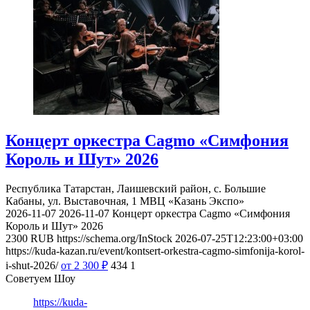
Концерт оркестра Cagmo «Симфония
Король и Шут» 2026
Республика Татарстан, Лаишевский район, с. Большие
Кабаны, ул. Выставочная, 1
МВЦ «Казань Экспо»
2026-11-07
2026-11-07
Концерт оркестра Cagmo «Симфония
Король и Шут» 2026
2300
RUB
https://schema.org/InStock
2026-07-25T12:23:00+03:00
https://kuda-kazan.ru/event/kontsert-orkestra-cagmo-simfonija-korol-
i-shut-2026/
от 2 300
₽
434
1
Советуем Шоу
https://kuda-