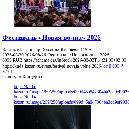
Фестиваль «Новая волна» 2026
Казань
г.Казань, пр. Хусаина Ямашева, 115 A
2026-08-20
2026-08-26
Фестиваль «Новая волна» 2026
8000
RUB
https://schema.org/InStock
2026-08-03T14:31:00+03:00
https://kuda-kazan.ru/event/festival-novaja-volna-2026/
от 8 000
₽
325
1
Советуем Концерты
https://kuda-
kazan.ru/image/269/250/uploads/099d45a847304ba3cd9ef903
https://kuda-
kazan.ru/image/269/250/uploads/099d45a847304ba3cd9ef903