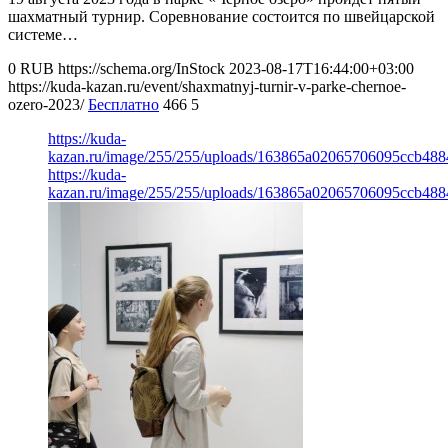
шахматный турнир. Соревнование состоится по швейцарской
системе…
0
RUB
https://schema.org/InStock
2023-08-17T16:44:00+03:00
https://kuda-kazan.ru/event/shaxmatnyj-turnir-v-parke-chernoe-
ozero-2023/
Бесплатно
466
5
https://kuda-
kazan.ru/image/255/255/uploads/163865a02065706095ccb488
https://kuda-
kazan.ru/image/255/255/uploads/163865a02065706095ccb488