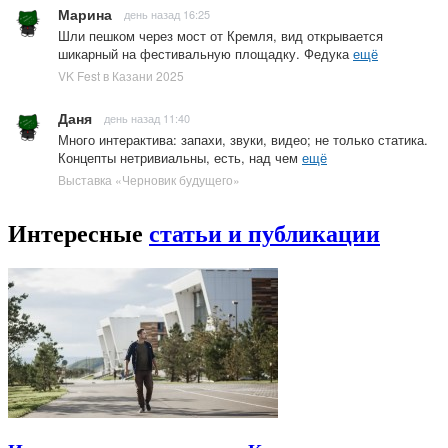
Марина
день назад 16:25
Шли пешком через мост от Кремля, вид открывается
шикарный на фестивальную площадку. Федука
ещё
VK Fest в Казани 2025
Даня
день назад 11:40
Много интерактива: запахи, звуки, видео; не только статика.
Концепты нетривиальны, есть, над чем
ещё
Выставка «Черновик будущего»
Интересные
статьи и публикации