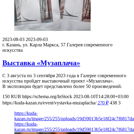
2023-08-03
2023-09-03
г. Казань, ул. Карла Маркса, 57
Галерея современного
искусства
Выставка «Музаплача»
С 3 августа по 3 сентября 2023 года в Галерее современного
искусства пройдет выставочный проект «Музаплача».
В экспозиции будет представлено более 50 произведений.
150
RUB
https://schema.org/InStock
2023-08-10T14:28:00+03:00
https://kuda-kazan.ru/event/vystavka-muzaplacha/
270
₽
438
3
https://kuda-
kazan.ru/image/255/255/uploads/19d59013b5e18f24c7f6817da
https://kuda-
kazan.ru/image/255/255/uploads/19d59013b5e18f24c7f6817da