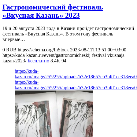
Гастрономический фестиваль
«Вкусная Казань» 2023
19 и 20 августа 2023 года в Казани пройдет гастрономический
фестиваль «Вкусная Казань». В этом году фестиваль
впервые…
0
RUB
https://schema.org/InStock
2023-08-11T13:51:00+03:00
https://kuda-kazan.ru/event/gastronomicheskij-festival-vkusnaja-
kazan-2023/
Бесплатно
8.4K
94
https://kuda-
kazan.ru/image/255/255/uploads/b32e18657cb3bfd1cc318eea0
https://kuda-
kazan.ru/image/255/255/uploads/b32e18657cb3bfd1cc318eea0