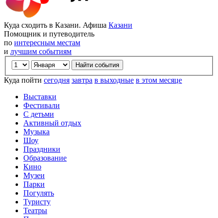
Куда сходить в Казани. Афиша
Казани
Помощник и путеводитель
по
интересным местам
и
лучшим событиям
Куда пойти
сегодня
завтра
в выходные
в этом месяце
Выставки
Фестивали
С детьми
Активный отдых
Музыка
Шоу
Праздники
Образование
Кино
Музеи
Парки
Погулять
Туристу
Театры