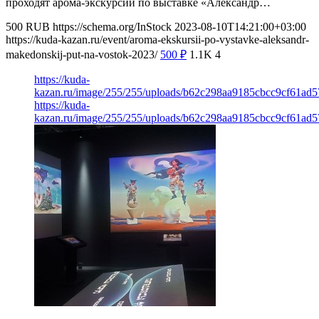
проходят арома-экскурсии по выставке «Александр…
500
RUB
https://schema.org/InStock
2023-08-10T14:21:00+03:00
https://kuda-kazan.ru/event/aroma-ekskursii-po-vystavke-aleksandr-
makedonskij-put-na-vostok-2023/
500
₽
1.1K
4
https://kuda-
kazan.ru/image/255/255/uploads/b62c298aa9185cbcc9cf61ad5
https://kuda-
kazan.ru/image/255/255/uploads/b62c298aa9185cbcc9cf61ad5