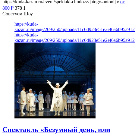
https://kuda-kazan.ru/event/spektakl-chudo-svjatogo-antonija/
от
800
₽
378
1
Советуем Шоу
https://kuda-
kazan.ru/image/269/250/uploads/11c6d923e51e2ef6a6b95a912
https://kuda-
kazan.ru/image/269/250/uploads/11c6d923e51e2ef6a6b95a912
Спектакль «Безумный день, или