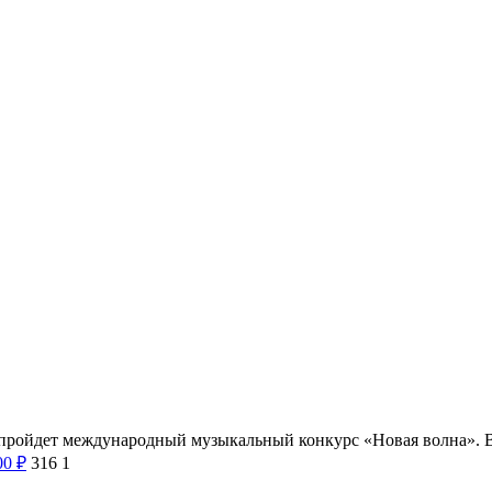
ll пройдет международный музыкальный конкурс «Новая волна». 
00
₽
316
1