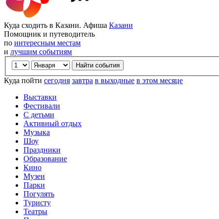
Куда сходить в Казани. Афиша
Казани
Помощник и путеводитель
по
интересным местам
и
лучшим событиям
Куда пойти
сегодня
завтра
в выходные
в этом месяце
Выставки
Фестивали
С детьми
Активный отдых
Музыка
Шоу
Праздники
Образование
Кино
Музеи
Парки
Погулять
Туристу
Театры