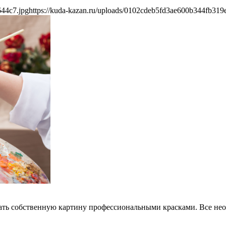
644c7.jpg
https://kuda-kazan.ru/uploads/0102cdeb5fd3ae600b344fb319
ать собственную картину профессиональными красками. Все нео